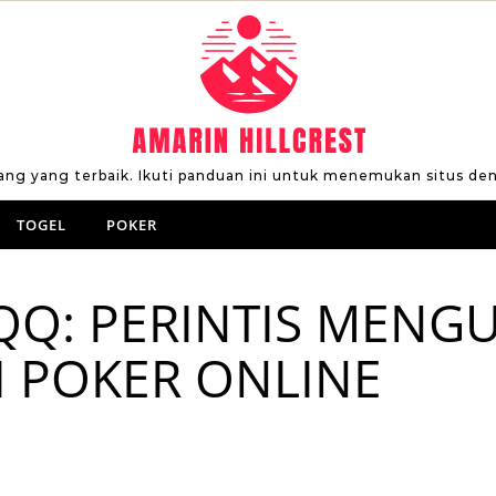
nang yang terbaik. Ikuti panduan ini untuk menemukan situs de
TOGEL
POKER
QQ: PERINTIS MENG
I POKER ONLINE