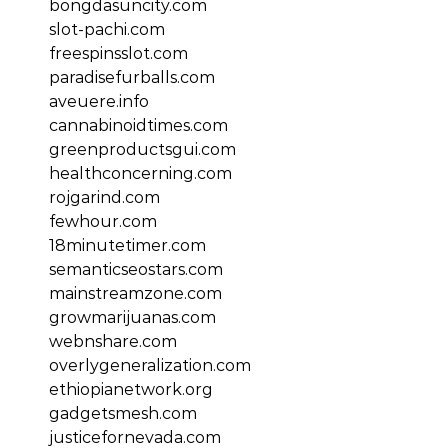
bongdasuncity.com
slot-pachi.com
freespinsslot.com
paradisefurballs.com
aveuere.info
cannabinoidtimes.com
greenproductsgui.com
healthconcerning.com
rojgarind.com
fewhour.com
18minutetimer.com
semanticseostars.com
mainstreamzone.com
growmarijuanas.com
webnshare.com
overlygeneralization.com
ethiopianetwork.org
gadgetsmesh.com
justicefornevada.com