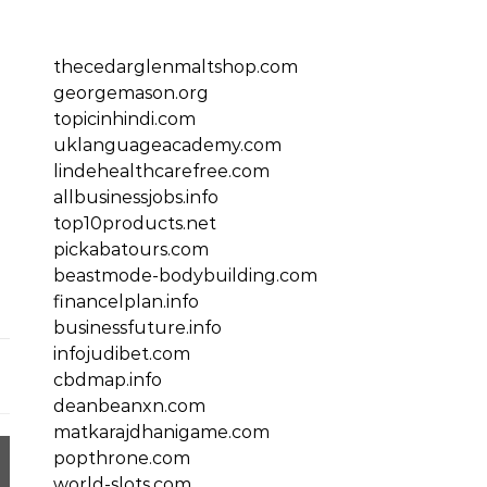
thecedarglenmaltshop.com
georgemason.org
topicinhindi.com
uklanguageacademy.com
lindehealthcarefree.com
allbusinessjobs.info
top10products.net
pickabatours.com
beastmode-bodybuilding.com
financelplan.info
businessfuture.info
infojudibet.com
cbdmap.info
deanbeanxn.com
matkarajdhanigame.com
popthrone.com
world-slots.com