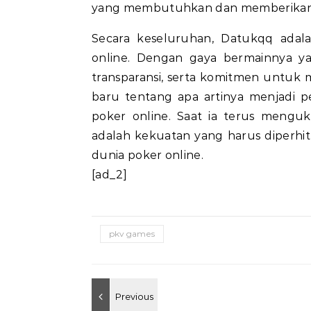
yang membutuhkan dan memberikan d
Secara keseluruhan, Datukqq ada
online. Dengan gaya bermainnya ya
transparansi, serta komitmen untuk
baru tentang apa artinya menjadi p
poker online. Saat ia terus menguki
adalah kekuatan yang harus diperhi
dunia poker online.
[ad_2]
pkv games