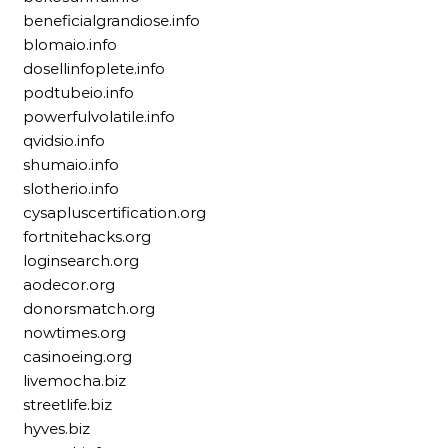
beneficialgrandiose.info
blomaio.info
dosellinfoplete.info
podtubeio.info
powerfulvolatile.info
qvidsio.info
shumaio.info
slotherio.info
cysapluscertification.org
fortnitehacks.org
loginsearch.org
aodecor.org
donorsmatch.org
nowtimes.org
casinoeing.org
livemocha.biz
streetlife.biz
hyves.biz