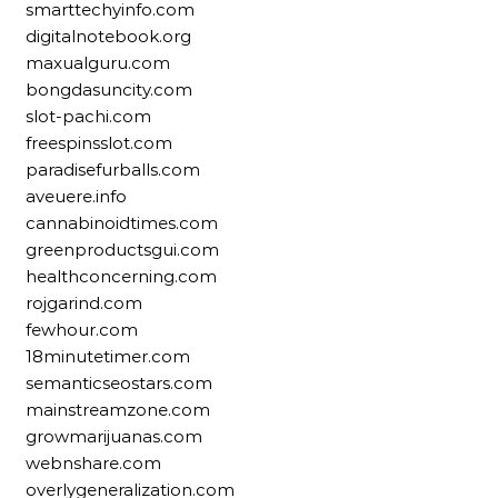
smarttechyinfo.com
digitalnotebook.org
maxualguru.com
bongdasuncity.com
slot-pachi.com
freespinsslot.com
paradisefurballs.com
aveuere.info
cannabinoidtimes.com
greenproductsgui.com
healthconcerning.com
rojgarind.com
fewhour.com
18minutetimer.com
semanticseostars.com
mainstreamzone.com
growmarijuanas.com
webnshare.com
overlygeneralization.com