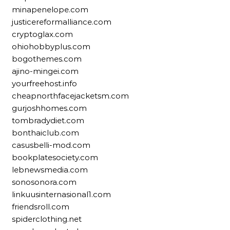
minapenelope.com
justicereformalliance.com
cryptoglax.com
ohiohobbyplus.com
bogothemes.com
ajino-mingei.com
yourfreehost.info
cheapnorthfacejacketsm.com
gurjoshhomes.com
tombradydiet.com
bonthaiclub.com
casusbelli-mod.com
bookplatesociety.com
lebnewsmedia.com
sonosonora.com
linkuusinternasional1.com
friendsroll.com
spiderclothing.net