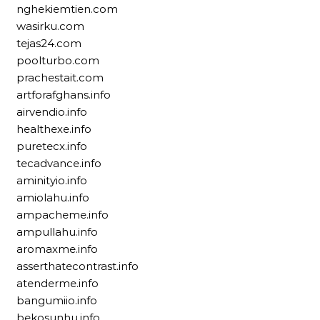
nghekiemtien.com
wasirku.com
tejas24.com
poolturbo.com
prachestait.com
artforafghans.info
airvendio.info
healthexe.info
puretecx.info
tecadvance.info
aminityio.info
amiolahu.info
ampacheme.info
ampullahu.info
aromaxme.info
asserthatecontrast.info
atenderme.info
bangumiio.info
bekosunhu.info