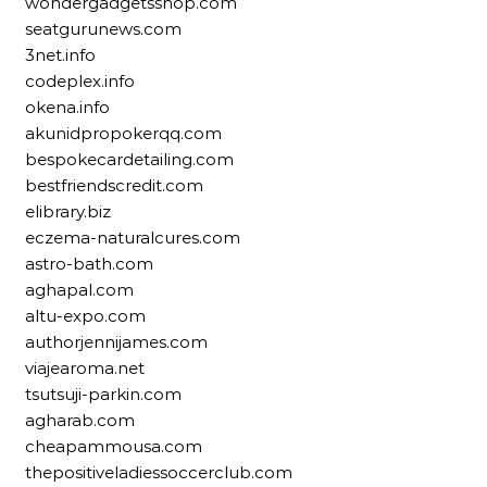
wondergadgetsshop.com
seatgurunews.com
3net.info
codeplex.info
okena.info
akunidpropokerqq.com
bespokecardetailing.com
bestfriendscredit.com
elibrary.biz
eczema-naturalcures.com
astro-bath.com
aghapal.com
altu-expo.com
authorjennijames.com
viajearoma.net
tsutsuji-parkin.com
agharab.com
cheapammousa.com
thepositiveladiessoccerclub.com