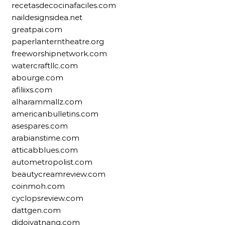
recetasdecocinafaciles.com
naildesignsidea.net
greatpai.com
paperlanterntheatre.org
freeworshipnetwork.com
watercraftllc.com
abourge.com
afiliixs.com
alharammallz.com
americanbulletins.com
asespares.com
arabianstime.com
atticabblues.com
autometropolist.com
beautycreamreview.com
coinmoh.com
cyclopsreview.com
dattgen.com
didoivatnang.com