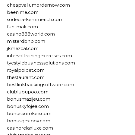
cheapvaliumordernow.com
beenime.com
sodecia-kemmerich.com
fun-mak.com
casino888world.com
misterdbnb.com
jkmezcal.com
intervaltrainingexercises.com
tyestylebusinesssolutions.com
royalpoipet.com
thestaurant.com
bestlinktrackingsoftware.com
clublubupoo.com
bonusmazijeu.com
bonuskyfojea.com
bonuskorokee.com
bonusgexipoy.com
casinorelaxluxe.com