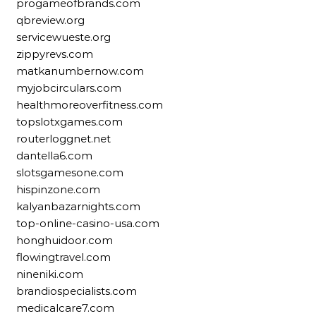
progameofbrands.com
qbreview.org
servicewueste.org
zippyrevs.com
matkanumbernow.com
myjobcirculars.com
healthmoreoverfitness.com
topslotxgames.com
routerloggnet.net
dantella6.com
slotsgamesone.com
hispinzone.com
kalyanbazarnights.com
top-online-casino-usa.com
honghuidoor.com
flowingtravel.com
nineniki.com
brandiospecialists.com
medicalcare7.com