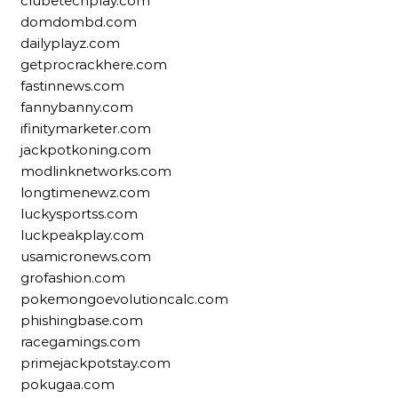
clubetechplay.com
domdombd.com
dailyplayz.com
getprocrackhere.com
fastinnews.com
fannybanny.com
ifinitymarketer.com
jackpotkoning.com
modlinknetworks.com
longtimenewz.com
luckysportss.com
luckpeakplay.com
usamicronews.com
grofashion.com
pokemongoevolutioncalc.com
phishingbase.com
racegamings.com
primejackpotstay.com
pokugaa.com