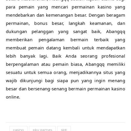
para pemain yang mencari permainan kasino yang
mendebarkan dan kemenangan besar. Dengan beragam
permainan, bonus besar, langkah keamanan, dan
dukungan pelanggan yang sangat baik, Abangqq
memberikan pengalaman bermain terbaik yang
membuat pemain datang kembali untuk mendapatkan
lebih banyak lagi. Baik Anda seorang profesional
berpengalaman atau pemain biasa, Abangqq memiliki
sesuatu untuk semua orang, menjadikannya situs yang
wajib dikunjungi bagi siapa pun yang ingin menang
besar dan bersenang-senang bermain permainan kasino
online.
casino
pkv games
slot