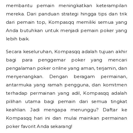
membantu pemain meningkatkan keterampilan
mereka. Dari panduan strategi hingga tips dan trik
dari pemain top, Kompasqq memiliki semua yang
Anda butuhkan untuk menjadi pemain poker yang
lebih baik.
Secara keseluruhan, Kompasqq adalah tujuan akhir
bagi para penggemar poker yang mencari
pengalaman poker online yang aman, terjamin, dan
menyenangkan. Dengan beragam permainan,
antarmuka yang ramah pengguna, dan komitmen
terhadap permainan yang adil, Kompasqq adalah
pilihan utama bagi pemain dari semua tingkat
keahlian. Jadi mengapa menunggu? Daftar ke
Kompasqq hari ini dan mulai mainkan permainan
poker favorit Anda sekarang!