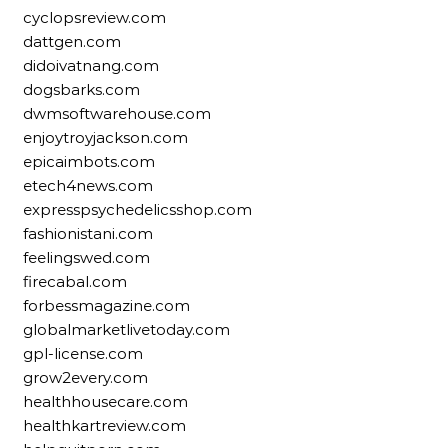
cyclopsreview.com
dattgen.com
didoivatnang.com
dogsbarks.com
dwmsoftwarehouse.com
enjoytroyjackson.com
epicaimbots.com
etech4news.com
expresspsychedelicsshop.com
fashionistani.com
feelingswed.com
firecabal.com
forbessmagazine.com
globalmarketlivetoday.com
gpl-license.com
grow2every.com
healthhousecare.com
healthkartreview.com