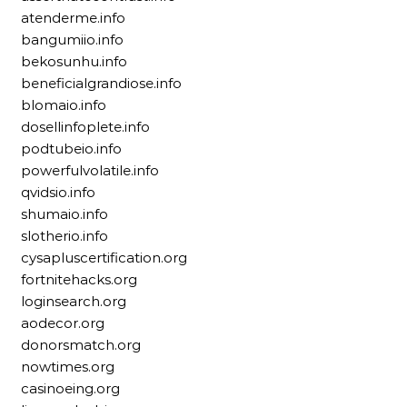
atenderme.info
bangumiio.info
bekosunhu.info
beneficialgrandiose.info
blomaio.info
dosellinfoplete.info
podtubeio.info
powerfulvolatile.info
qvidsio.info
shumaio.info
slotherio.info
cysapluscertification.org
fortnitehacks.org
loginsearch.org
aodecor.org
donorsmatch.org
nowtimes.org
casinoeing.org