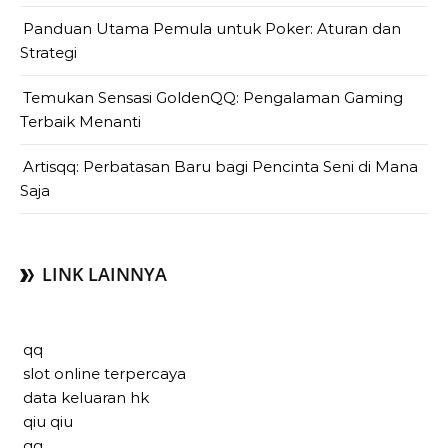
Panduan Utama Pemula untuk Poker: Aturan dan
Strategi
Temukan Sensasi GoldenQQ: Pengalaman Gaming
Terbaik Menanti
Artisqq: Perbatasan Baru bagi Pencinta Seni di Mana
Saja
LINK LAINNYA
qq
slot online terpercaya
data keluaran hk
qiu qiu
qq