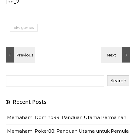
[ad_2]
pkv games
Search
Recent Posts
Memahami Domino99: Panduan Utama Permainan
Memahami Poker88: Panduan Utama untuk Pemula