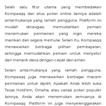
Salah satu fitur utama yang membedakan
Kompasqq dari situs poker online lainnya adalah
antarmukanya yang ramah pengguna. Platform ini
mudah dinavigasi, memudahkan pemain
menemukan permainan yang ingin mereka
mainkan dan segera memulai. Selain itu, Kompasqq
menawarkan berbagai pilihan pembayaran,
sehingga memudahkan pemain untuk menyetor
dan menarik dana dengan cepat dan aman.
Selain antarmukanya yang ramah pengguna,
Kompasqq juga menawarkan berbagai macam
permainan untuk dipilih. Apakah Anda lebih suka
Texas Hold’em, Omaha, atau variasi poker populer
lainnya, Anda akan menemukan semuanya di
Kompasqq. Platform ini juga menyelenggarakan