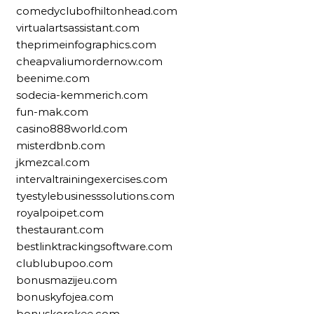
comedyclubofhiltonhead.com
virtualartsassistant.com
theprimeinfographics.com
cheapvaliumordernow.com
beenime.com
sodecia-kemmerich.com
fun-mak.com
casino888world.com
misterdbnb.com
jkmezcal.com
intervaltrainingexercises.com
tyestylebusinesssolutions.com
royalpoipet.com
thestaurant.com
bestlinktrackingsoftware.com
clublubupoo.com
bonusmazijeu.com
bonuskyfojea.com
bonuskorokee.com