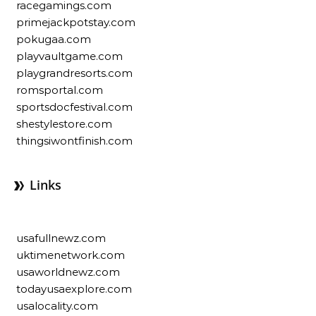
racegamings.com
primejackpotstay.com
pokugaa.com
playvaultgame.com
playgrandresorts.com
romsportal.com
sportsdocfestival.com
shestylestore.com
thingsiwontfinish.com
Links
usafullnewz.com
uktimenetwork.com
usaworldnewz.com
todayusaexplore.com
usalocality.com