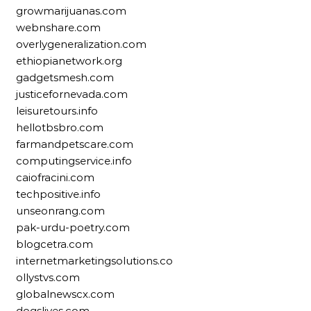
growmarijuanas.com
webnshare.com
overlygeneralization.com
ethiopianetwork.org
gadgetsmesh.com
justicefornevada.com
leisuretours.info
hellotbsbro.com
farmandpetscare.com
computingservice.info
caiofracini.com
techpositive.info
unseonrang.com
pak-urdu-poetry.com
blogcetra.com
internetmarketingsolutions.co
ollystvs.com
globalnewscx.com
dogslives.com