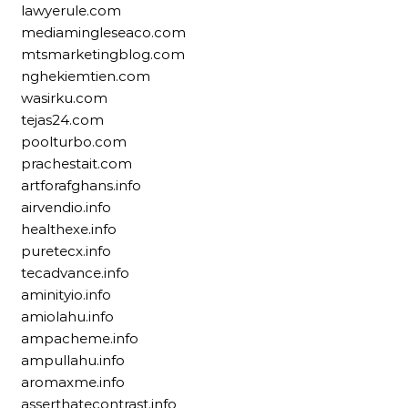
lawyerule.com
mediamingleseaco.com
mtsmarketingblog.com
nghekiemtien.com
wasirku.com
tejas24.com
poolturbo.com
prachestait.com
artforafghans.info
airvendio.info
healthexe.info
puretecx.info
tecadvance.info
aminityio.info
amiolahu.info
ampacheme.info
ampullahu.info
aromaxme.info
asserthatecontrast.info