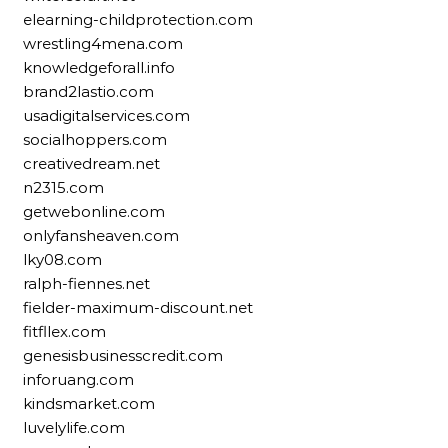
elearning-childprotection.com
wrestling4mena.com
knowledgeforall.info
brand2lastio.com
usadigitalservices.com
socialhoppers.com
creativedream.net
n2315.com
getwebonline.com
onlyfansheaven.com
lky08.com
ralph-fiennes.net
fielder-maximum-discount.net
fitfllex.com
genesisbusinesscredit.com
inforuang.com
kindsmarket.com
luvelylife.com