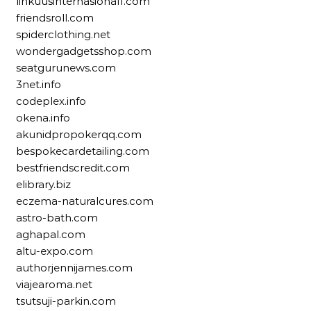
linkuusinternasional1.com
friendsroll.com
spiderclothing.net
wondergadgetsshop.com
seatgurunews.com
3net.info
codeplex.info
okena.info
akunidpropokerqq.com
bespokecardetailing.com
bestfriendscredit.com
elibrary.biz
eczema-naturalcures.com
astro-bath.com
aghapal.com
altu-expo.com
authorjennijames.com
viajearoma.net
tsutsuji-parkin.com