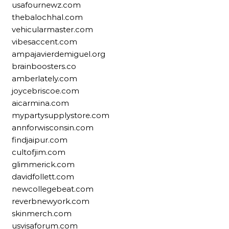
usafournewz.com
thebalochhal.com
vehicularmaster.com
vibesaccent.com
ampajavierdemiguel.org
brainboosters.co
amberlately.com
joycebriscoe.com
aicarmina.com
mypartysupplystore.com
annforwisconsin.com
findjaipur.com
cultofjim.com
glimmerick.com
davidfollett.com
newcollegebeat.com
reverbnewyork.com
skinmerch.com
usvisaforum.com