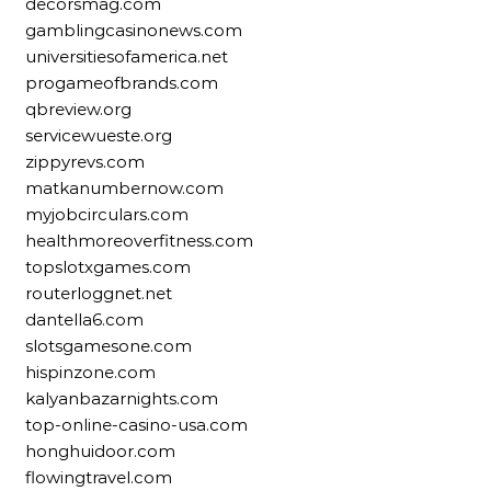
decorsmag.com
gamblingcasinonews.com
universitiesofamerica.net
progameofbrands.com
qbreview.org
servicewueste.org
zippyrevs.com
matkanumbernow.com
myjobcirculars.com
healthmoreoverfitness.com
topslotxgames.com
routerloggnet.net
dantella6.com
slotsgamesone.com
hispinzone.com
kalyanbazarnights.com
top-online-casino-usa.com
honghuidoor.com
flowingtravel.com