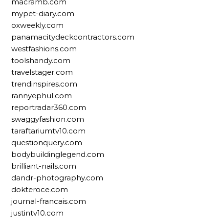
macramb.com
mypet-diary.com
oxweekly.com
panamacitydeckcontractors.com
westfashions.com
toolshandy.com
travelstager.com
trendinspires.com
rannyephul.com
reportradar360.com
swaggyfashion.com
taraftariumtv10.com
questionquery.com
bodybuildinglegend.com
brilliant-nails.com
dandr-photography.com
dokteroce.com
journal-francais.com
justintv10.com