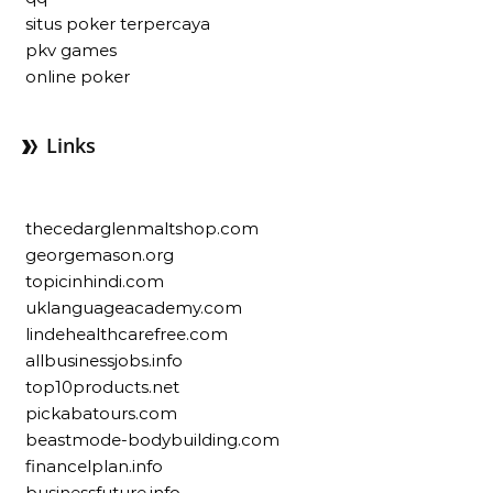
situs poker terpercaya
pkv games
online poker
Links
thecedarglenmaltshop.com
georgemason.org
topicinhindi.com
uklanguageacademy.com
lindehealthcarefree.com
allbusinessjobs.info
top10products.net
pickabatours.com
beastmode-bodybuilding.com
financelplan.info
businessfuture.info