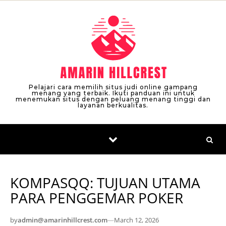
Skip to content
Pelajari cara memilih situs judi online gampang
menang yang terbaik. Ikuti panduan ini untuk
menemukan situs dengan peluang menang tinggi dan
layanan berkualitas.
KOMPASQQ: TUJUAN UTAMA
PARA PENGGEMAR POKER
by
admin@amarinhillcrest.com
—
March 12, 2026