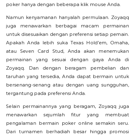
poker hanya dengan beberapa klik mouse Anda.
Namun kenyamanan hanyalah permulaan. Zoyaqq
juga menawarkan berbagai macam permainan
untuk disesuaikan dengan preferensi setiap pemain.
Apakah Anda lebih suka Texas Hold’em, Omaha,
atau Seven Card Stud, Anda akan menemukan
permainan yang sesuai dengan gaya Anda di
Zoyaqq. Dan dengan beragam pembelian dan
taruhan yang tersedia, Anda dapat bermain untuk
bersenang-senang atau dengan uang sungguhan,
tergantung pada preferensi Anda.
Selain permainannya yang beragam, Zoyaqq juga
menawarkan sejumlah fitur yang membuat
pengalaman bermain poker online semakin seru.
Dari turnamen berhadiah besar hingga promosi