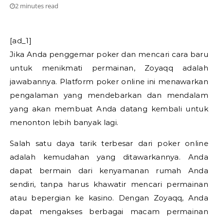
2 minutes read
[ad_1]
Jika Anda penggemar poker dan mencari cara baru
untuk menikmati permainan, Zoyaqq adalah
jawabannya. Platform poker online ini menawarkan
pengalaman yang mendebarkan dan mendalam
yang akan membuat Anda datang kembali untuk
menonton lebih banyak lagi.
Salah satu daya tarik terbesar dari poker online
adalah kemudahan yang ditawarkannya. Anda
dapat bermain dari kenyamanan rumah Anda
sendiri, tanpa harus khawatir mencari permainan
atau bepergian ke kasino. Dengan Zoyaqq, Anda
dapat mengakses berbagai macam permainan