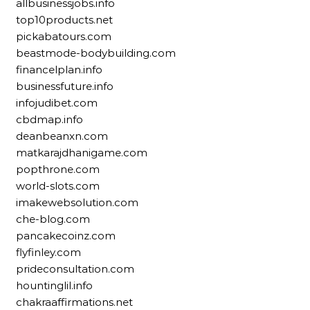
allbusinessjobs.info
top10products.net
pickabatours.com
beastmode-bodybuilding.com
financelplan.info
businessfuture.info
infojudibet.com
cbdmap.info
deanbeanxn.com
matkarajdhanigame.com
popthrone.com
world-slots.com
imakewebsolution.com
che-blog.com
pancakecoinz.com
flyfinley.com
prideconsultation.com
hountinglil.info
chakraaffirmations.net