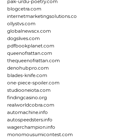
pak-urdu-poetry.com
blogcetra.com
internetmarketingsolutions.co
ollystvs.com
globalnewscx.com
dogslives.com
pdfbookplanet.com
queenofrattan.com
thequeenofrattan.com
denohubpro.com
blades-knife.com
one-piece-spoiler.com
studiooneiota.com
findingcasino.org
realworldcobra.com
automachine.info
autospeedsters.info
wagerchampion.info
monomousumicontest.com