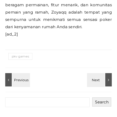
beragam permainan, fitur menarik, dan komunitas
pemain yang ramah, Zoyaqq adalah tempat yang
sempurna untuk menikmati semua sensasi poker
dari kenyamanan rumah Anda sendiri.
[ad_2]
pkv games
Search