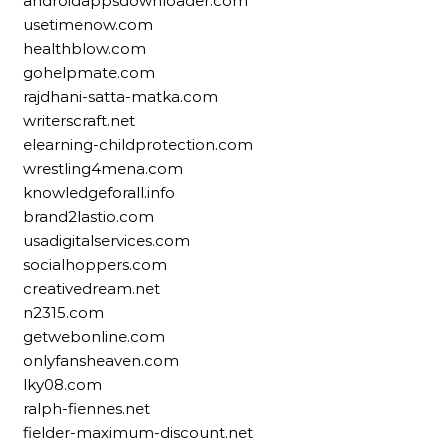
androidappsdownloader.com
usetimenow.com
healthblow.com
gohelpmate.com
rajdhani-satta-matka.com
writerscraft.net
elearning-childprotection.com
wrestling4mena.com
knowledgeforall.info
brand2lastio.com
usadigitalservices.com
socialhoppers.com
creativedream.net
n2315.com
getwebonline.com
onlyfansheaven.com
lky08.com
ralph-fiennes.net
fielder-maximum-discount.net