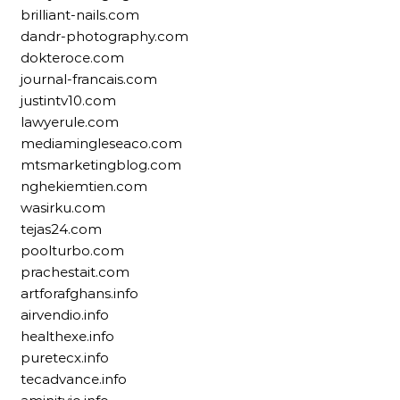
brilliant-nails.com
dandr-photography.com
dokteroce.com
journal-francais.com
justintv10.com
lawyerule.com
mediamingleseaco.com
mtsmarketingblog.com
nghekiemtien.com
wasirku.com
tejas24.com
poolturbo.com
prachestait.com
artforafghans.info
airvendio.info
healthexe.info
puretecx.info
tecadvance.info