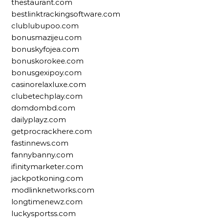
thestaurant.com
bestlinktrackingsoftware.com
clublubupoo.com
bonusmazijeu.com
bonuskyfojea.com
bonuskorokee.com
bonusgexipoy.com
casinorelaxluxe.com
clubetechplay.com
domdombd.com
dailyplayz.com
getprocrackhere.com
fastinnews.com
fannybanny.com
ifinitymarketer.com
jackpotkoning.com
modlinknetworks.com
longtimenewz.com
luckysportss.com