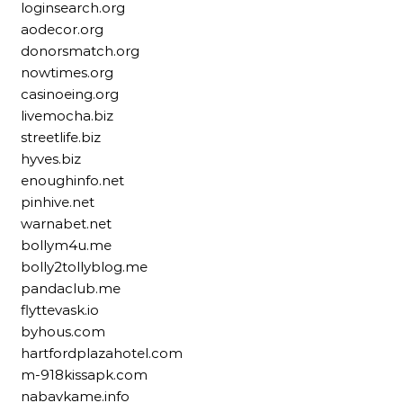
loginsearch.org
aodecor.org
donorsmatch.org
nowtimes.org
casinoeing.org
livemocha.biz
streetlife.biz
hyves.biz
enoughinfo.net
pinhive.net
warnabet.net
bollym4u.me
bolly2tollyblog.me
pandaclub.me
flyttevask.io
byhous.com
hartfordplazahotel.com
m-918kissapk.com
nabavkame.info