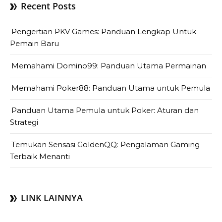
Recent Posts
Pengertian PKV Games: Panduan Lengkap Untuk
Pemain Baru
Memahami Domino99: Panduan Utama Permainan
Memahami Poker88: Panduan Utama untuk Pemula
Panduan Utama Pemula untuk Poker: Aturan dan
Strategi
Temukan Sensasi GoldenQQ: Pengalaman Gaming
Terbaik Menanti
LINK LAINNYA