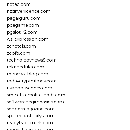
nqted.com
nzdriverlicence.com
pagalguru.com
pcegame.com
pgslot-r2.com
ws-expression.com
zchotels.com
zepfo.com
technologynews5.com
teknoeduka.com
thenews-blog.com
todaycryptotimes.com
usabonuscodes.com
sm-satta-makta-gods.com
softwaredegimnasios.com
soopermagazine.com
spacecoastdailys.com
readytrademark.com
renovationsrated.com