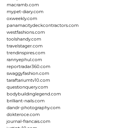
macramb.com
mypet-diary.com
oxweekly.com
panamacitydeckcontractors.com
westfashions.com
toolshandy.com
travelstager.com
trendinspires.com
rannyephul.com
reportradar360.com
swaggyfashion.com
taraftariumtv10.com
questionquery.com
bodybuildinglegend.com
brilliant-nails.com
dandr-photography.com
dokteroce.com
journal-francais.com