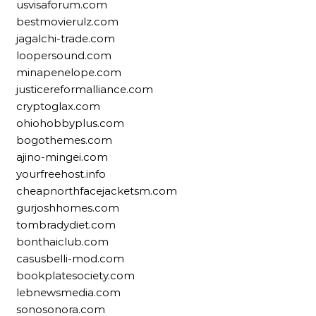
usvisaforum.com
bestmovierulz.com
jagalchi-trade.com
loopersound.com
minapenelope.com
justicereformalliance.com
cryptoglax.com
ohiohobbyplus.com
bogothemes.com
ajino-mingei.com
yourfreehost.info
cheapnorthfacejacketsm.com
gurjoshhomes.com
tombradydiet.com
bonthaiclub.com
casusbelli-mod.com
bookplatesociety.com
lebnewsmedia.com
sonosonora.com