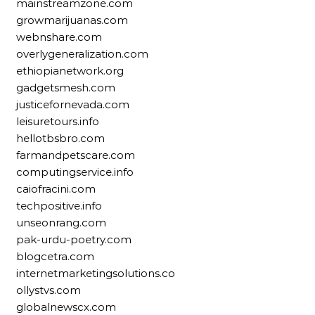
mainstreamzone.com
growmarijuanas.com
webnshare.com
overlygeneralization.com
ethiopianetwork.org
gadgetsmesh.com
justicefornevada.com
leisuretours.info
hellotbsbro.com
farmandpetscare.com
computingservice.info
caiofracini.com
techpositive.info
unseonrang.com
pak-urdu-poetry.com
blogcetra.com
internetmarketingsolutions.co
ollystvs.com
globalnewscx.com