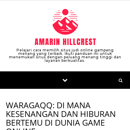
Skip to content
Pelajari cara memilih situs judi online gampang
menang yang terbaik. Ikuti panduan ini untuk
menemukan situs dengan peluang menang tinggi dan
layanan berkualitas.
WARAGAQQ: DI MANA
KESENANGAN DAN HIBURAN
BERTEMU DI DUNIA GAME