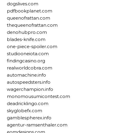
dogslives.com
pdfbookplanet.com
queenofrattan.com
thequeenofrattan.com
denohubpro.com
blades-knife.com
one-piece-spoiler.com
studiooneiota.com
findingcasino.org
realworldcobra.com
automachine.info
autospeedsters.info
wagerchampion.info
monomousumicontest.com
deadricklingo.com
skyglobefx.com
gamblespherex.info
agentur-ramsenthaler.com
eomdesigns.com