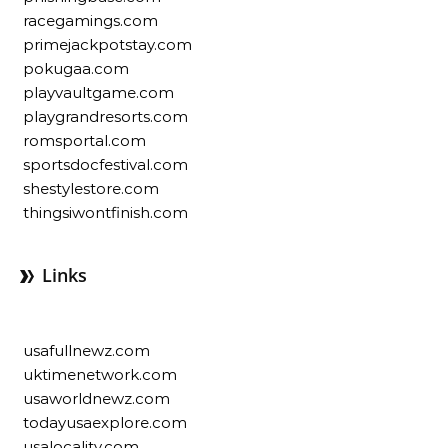
racegamings.com
primejackpotstay.com
pokugaa.com
playvaultgame.com
playgrandresorts.com
romsportal.com
sportsdocfestival.com
shestylestore.com
thingsiwontfinish.com
Links
usafullnewz.com
uktimenetwork.com
usaworldnewz.com
todayusaexplore.com
usalocality.com