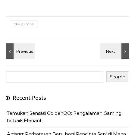
pkv games
Search
Recent Posts
Temukan Sensasi GoldenQQ: Pengalaman Gaming
Terbaik Menanti
Artisqq: Perbatasan Baru bagi Pencinta Seni di Mana