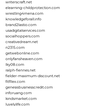
writerscraft.net
elearning-childprotection.com
wrestling4mena.com
knowledgeforall.info
brand2lastio.com
usadigitalservices.com
socialhoppers.com
creativedream.net
n2315.com
getwebonline.com
onlyfansheaven.com
lky08.com
ralph-fiennes.net
fielder-maximum-discount.net
fitfllex.com
genesisbusinesscredit.com
inforuang.com
kindsmarket.com
luvelylife.com