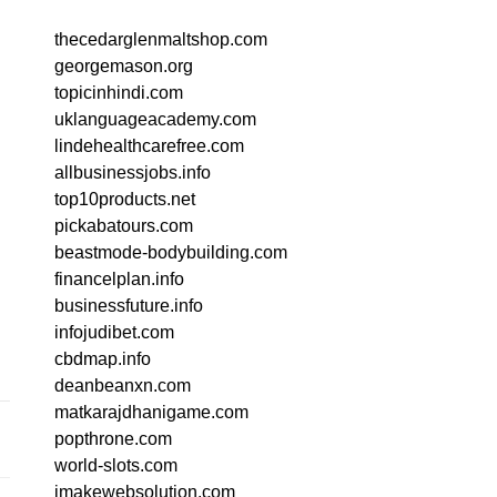
thecedarglenmaltshop.com
georgemason.org
topicinhindi.com
uklanguageacademy.com
lindehealthcarefree.com
allbusinessjobs.info
top10products.net
pickabatours.com
beastmode-bodybuilding.com
financelplan.info
businessfuture.info
infojudibet.com
cbdmap.info
deanbeanxn.com
matkarajdhanigame.com
popthrone.com
world-slots.com
imakewebsolution.com