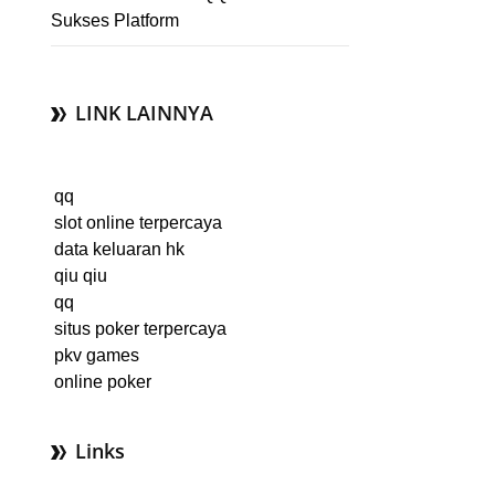
Sukses Platform
LINK LAINNYA
qq
slot online terpercaya
data keluaran hk
qiu qiu
qq
situs poker terpercaya
pkv games
online poker
Links