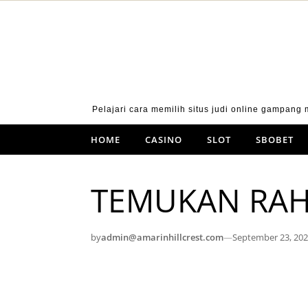
Skip to content
Pelajari cara memilih situs judi online gampang
HOME
CASINO
SLOT
SBOBET
TEMUKAN RAH
by
admin@amarinhillcrest.com
—
September 23, 20