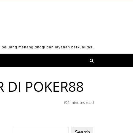
n peluang menang tinggi dan layanan berkualitas.
 DI POKER88
2 minutes read
Search