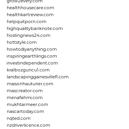
grow2every.com
healthhousecare.com
healthkartreview.com
helpquitporn.com
highqualitybanknote.com
hostingnews24.com
hottstyle.com
howtodiyanything.com
inspiringearthlings.com
investindependent.com
kralbozguncu1.com
landscapinggainesvillefl.com
maisonhauturier.com
mascreator.com
menafahmi.com
mukhtarmeer.com
nascartoday.com
nqted.com
nzdriverlicence.com