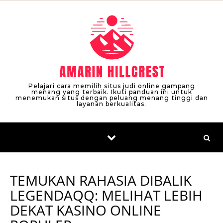
Skip to content
Pelajari cara memilih situs judi online gampang
menang yang terbaik. Ikuti panduan ini untuk
menemukan situs dengan peluang menang tinggi dan
layanan berkualitas.
TEMUKAN RAHASIA DIBALIK
LEGENDAQQ: MELIHAT LEBIH
DEKAT KASINO ONLINE