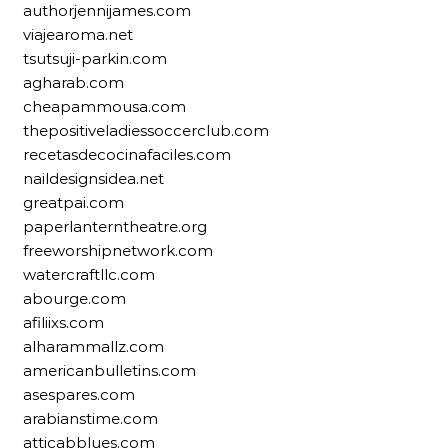
authorjennijames.com
viajearoma.net
tsutsuji-parkin.com
agharab.com
cheapammousa.com
thepositiveladiessoccerclub.com
recetasdecocinafaciles.com
naildesignsidea.net
greatpai.com
paperlanterntheatre.org
freeworshipnetwork.com
watercraftllc.com
abourge.com
afiliixs.com
alharammallz.com
americanbulletins.com
asespares.com
arabianstime.com
atticabblues.com