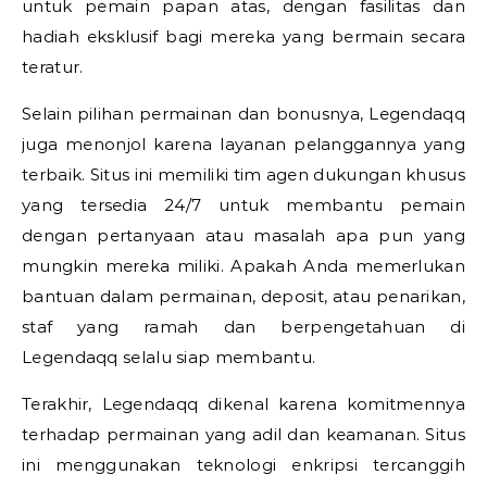
untuk pemain papan atas, dengan fasilitas dan
hadiah eksklusif bagi mereka yang bermain secara
teratur.
Selain pilihan permainan dan bonusnya, Legendaqq
juga menonjol karena layanan pelanggannya yang
terbaik. Situs ini memiliki tim agen dukungan khusus
yang tersedia 24/7 untuk membantu pemain
dengan pertanyaan atau masalah apa pun yang
mungkin mereka miliki. Apakah Anda memerlukan
bantuan dalam permainan, deposit, atau penarikan,
staf yang ramah dan berpengetahuan di
Legendaqq selalu siap membantu.
Terakhir, Legendaqq dikenal karena komitmennya
terhadap permainan yang adil dan keamanan. Situs
ini menggunakan teknologi enkripsi tercanggih