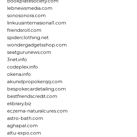
bookplatesociety.com
lebnewsmedia.com
sonosonora.com
linkuusinternasional1.com
friendsroll.com
spiderclothing.net
wondergadgetsshop.com
seatgurunews.com
3net.info
codeplex.info
okena.info
akunidpropokerqq.com
bespokecardetailing.com
bestfriendscredit.com
elibrary.biz
eczema-naturalcures.com
astro-bath.com
aghapal.com
altu-expo.com