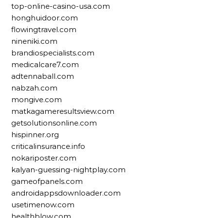
top-online-casino-usa.com
honghuidoor.com
flowingtravel.com
nineniki.com
brandiospecialists.com
medicalcare7.com
adtennaball.com
nabzah.com
mongive.com
matkagameresultsview.com
getsolutionsonline.com
hispinner.org
criticalinsurance.info
nokariposter.com
kalyan-guessing-nightplay.com
gameofpanels.com
androidappsdownloader.com
usetimenow.com
healthblow.com