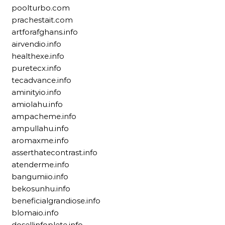
poolturbo.com
prachestait.com
artforafghans.info
airvendio.info
healthexe.info
puretecx.info
tecadvance.info
aminityio.info
amiolahu.info
ampacheme.info
ampullahu.info
aromaxme.info
asserthatecontrast.info
atenderme.info
bangumiio.info
bekosunhu.info
beneficialgrandiose.info
blomaio.info
dosellinfoplete.info