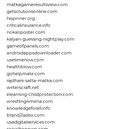
matkagameresultsview.com
getsolutionsonline.com
hispinner.org
criticalinsurance.info
nokariposter.com
kalyan-guessing-nightplay.com
gameofpanels.com
androidappsdownloader.com
usetimenow.com
healthblow.com
gohelpmate.com
rajdhani-satta-matka.com
writerscraft.net
elearning-childprotection.com
wrestling4mena.com
knowledgeforall.info
brand2lastio.com
usadigitalservices.com
socialhoppers.com