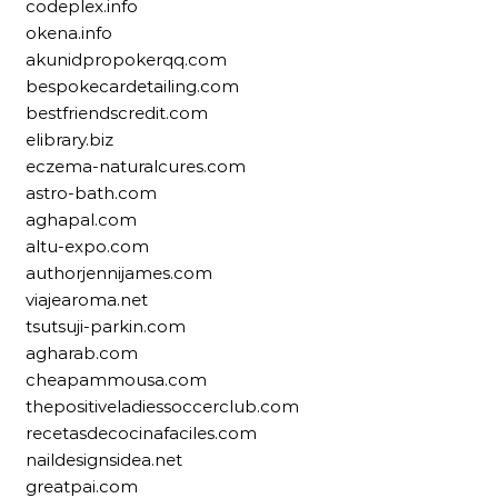
codeplex.info
okena.info
akunidpropokerqq.com
bespokecardetailing.com
bestfriendscredit.com
elibrary.biz
eczema-naturalcures.com
astro-bath.com
aghapal.com
altu-expo.com
authorjennijames.com
viajearoma.net
tsutsuji-parkin.com
agharab.com
cheapammousa.com
thepositiveladiessoccerclub.com
recetasdecocinafaciles.com
naildesignsidea.net
greatpai.com