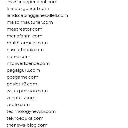
investindependent.com
kralbozguncu1.com
landscapinggainesvillefl.com
maisonhauturier.com
mascreator.com
menafahmi.com
mukhtarmeer.com
nascartoday.com
nqted.com
nzdriverlicence.com
pagalguru.com
pcegame.com
pgslot-r2.com
ws-expression.com
zchotels.com
zepfo.com
technologynews5.com
teknoeduka.com
thenews-blog.com