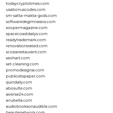
todaycryptotimes.com
usabonuscodes.com
sm-satta-makta-gods.com
softwaredegimnasios.com
soopermagazine.com
spacecoastdailys.com
readytrademark.com
renovationsrated.com
scoziarestaurant.com
seohart.com
set-cleaning.com
promodesignai.com
publicistspaper.com
quindaily.com
abosulte.com
aiverse24.com
anubella.com
audiobooksonaudible.com
beautenetwork.com