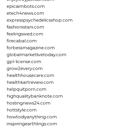
epicaimbots.com
etech4news.com
expresspsychedelicsshop.com
fashionistani.com
feelingswed.com
firecabal.com
forbessmagazine.com
globalmarketlivetoday.com
gpl-license.com
grow2every.com
healthhousecare.com
healthkartreview.com
helpquitporn.com
highqualitybanknote.com
hostingnews24.com
hottstyle.com
howtodiyanything.com
inspiringearthlings.com