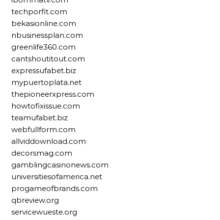
techporfit.com
bekasionline.com
nbusinessplan.com
greenlife360.com
cantshoutitout.com
expressufabet.biz
mypuertoplata.net
thepioneerxpress.com
howtofixissue.com
teamufabet.biz
webfullform.com
allviddownload.com
decorsmag.com
gamblingcasinonews.com
universitiesofamerica.net
progameofbrands.com
qbreview.org
servicewueste.org