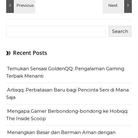
Search
Recent Posts
Temukan Sensasi GoldenQQ: Pengalaman Gaming
Terbaik Menanti
Artisqq: Perbatasan Baru bagi Pencinta Seni di Mana
Saja
Mengapa Gamer Berbondong-bondong ke Hobiqq:
The Inside Scoop
Menangkan Besar dan Bermain Aman dengan