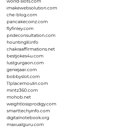
world-slots.com
imakewebsolution.com
che-blog.com
pancakecoinz.com
flyfinley.com
prideconsultation.com
hountinglil.info
chakraaffirmations.net
bestjokes4u.com
lustgurgaon.com
geniejaar.com
bobbyslot.com
11placemoulin.com
mintz360.com
mohob.net
weightlossprodigy.com
smarttechyinfo.com
digitalnotebook.org
maxualguru.com