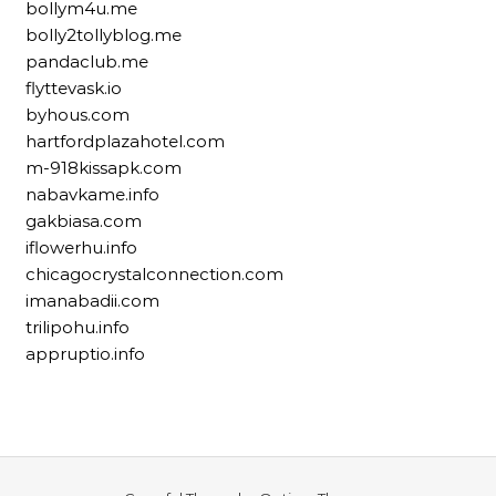
bollym4u.me
bolly2tollyblog.me
pandaclub.me
flyttevask.io
byhous.com
hartfordplazahotel.com
m-918kissapk.com
nabavkame.info
gakbiasa.com
iflowerhu.info
chicagocrystalconnection.com
imanabadii.com
trilipohu.info
appruptio.info