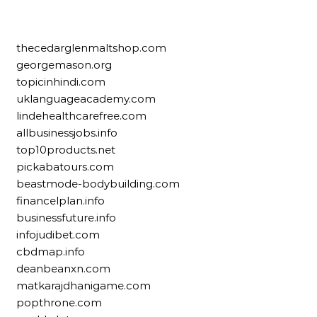
thecedarglenmaltshop.com
georgemason.org
topicinhindi.com
uklanguageacademy.com
lindehealthcarefree.com
allbusinessjobs.info
top10products.net
pickabatours.com
beastmode-bodybuilding.com
financelplan.info
businessfuture.info
infojudibet.com
cbdmap.info
deanbeanxn.com
matkarajdhanigame.com
popthrone.com