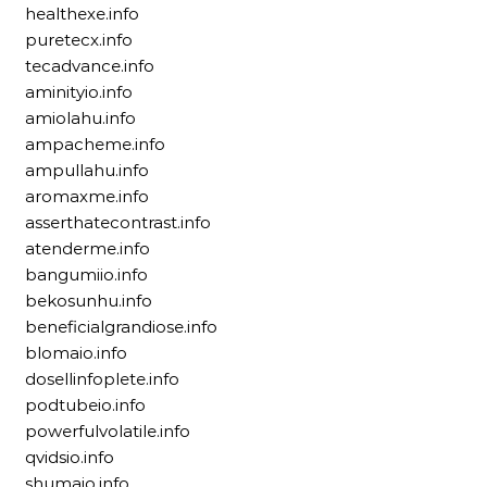
healthexe.info
puretecx.info
tecadvance.info
aminityio.info
amiolahu.info
ampacheme.info
ampullahu.info
aromaxme.info
asserthatecontrast.info
atenderme.info
bangumiio.info
bekosunhu.info
beneficialgrandiose.info
blomaio.info
dosellinfoplete.info
podtubeio.info
powerfulvolatile.info
qvidsio.info
shumaio.info