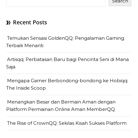
Search
Recent Posts
Temukan Sensasi GoldenQQ: Pengalaman Gaming
Terbaik Menanti
Artisqq: Perbatasan Baru bagi Pencinta Seni di Mana
Saja
Mengapa Gamer Berbondong-bondong ke Hobiqq:
The Inside Scoop
Menangkan Besar dan Bermain Aman dengan
Platform Permainan Online Aman MemberQQ
The Rise of CrownQQ: Sekilas Kisah Sukses Platform