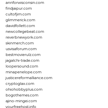
annforwisconsin.com
findjaipur.com
cultofjim.com
glimmerick.com
davidfollett.com
newcollegebeat.com
reverbnewyork.com
skinmerch.com
usvisaforum.com
bestmovierulz.com
jagalchi-trade.com
loopersound.com
minapenelope.com
justicereformalliance.com
cryptoglax.com
ohiohobbyplus.com
bogothemes.com
ajino-mingei.com
yourfreehost.info