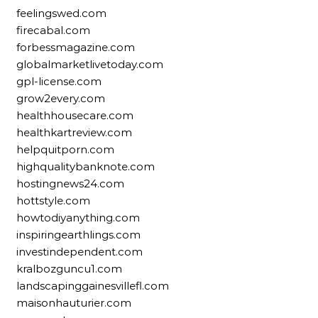
feelingswed.com
firecabal.com
forbessmagazine.com
globalmarketlivetoday.com
gpl-license.com
grow2every.com
healthhousecare.com
healthkartreview.com
helpquitporn.com
highqualitybanknote.com
hostingnews24.com
hottstyle.com
howtodiyanything.com
inspiringearthlings.com
investindependent.com
kralbozguncu1.com
landscapinggainesvillefl.com
maisonhauturier.com