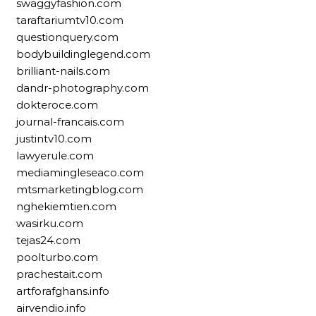
swaggyfashion.com
taraftariumtv10.com
questionquery.com
bodybuildinglegend.com
brilliant-nails.com
dandr-photography.com
dokteroce.com
journal-francais.com
justintv10.com
lawyerule.com
mediamingleseaco.com
mtsmarketingblog.com
nghekiemtien.com
wasirku.com
tejas24.com
poolturbo.com
prachestait.com
artforafghans.info
airvendio.info