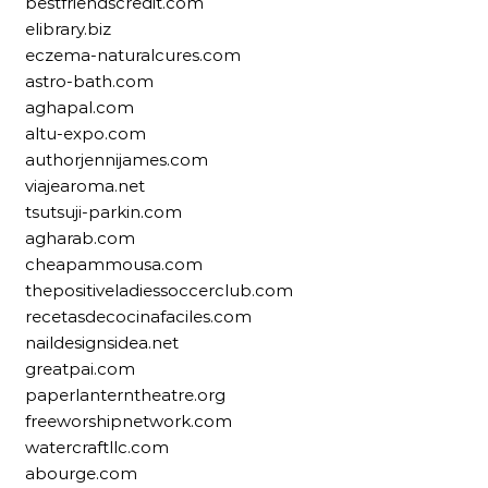
bestfriendscredit.com
elibrary.biz
eczema-naturalcures.com
astro-bath.com
aghapal.com
altu-expo.com
authorjennijames.com
viajearoma.net
tsutsuji-parkin.com
agharab.com
cheapammousa.com
thepositiveladiessoccerclub.com
recetasdecocinafaciles.com
naildesignsidea.net
greatpai.com
paperlanterntheatre.org
freeworshipnetwork.com
watercraftllc.com
abourge.com