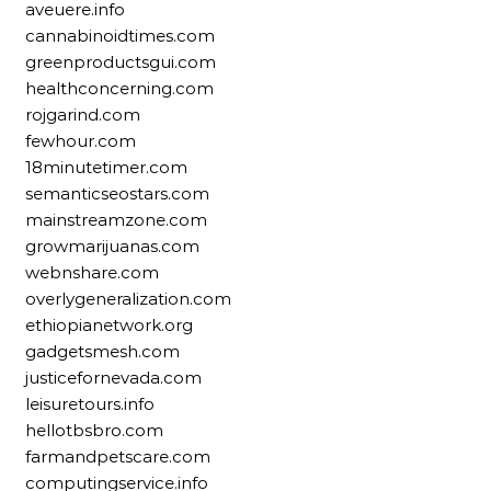
aveuere.info
cannabinoidtimes.com
greenproductsgui.com
healthconcerning.com
rojgarind.com
fewhour.com
18minutetimer.com
semanticseostars.com
mainstreamzone.com
growmarijuanas.com
webnshare.com
overlygeneralization.com
ethiopianetwork.org
gadgetsmesh.com
justicefornevada.com
leisuretours.info
hellotbsbro.com
farmandpetscare.com
computingservice.info