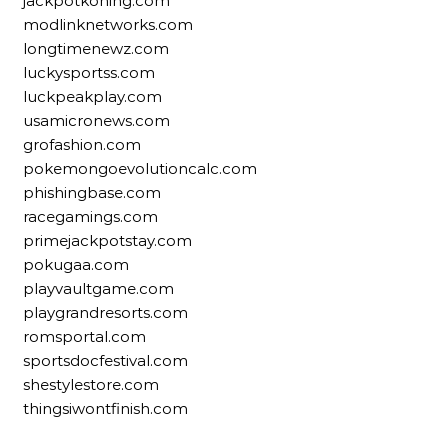
jackpotkoning.com
modlinknetworks.com
longtimenewz.com
luckysportss.com
luckpeakplay.com
usamicronews.com
grofashion.com
pokemongoevolutioncalc.com
phishingbase.com
racegamings.com
primejackpotstay.com
pokugaa.com
playvaultgame.com
playgrandresorts.com
romsportal.com
sportsdocfestival.com
shestylestore.com
thingsiwontfinish.com