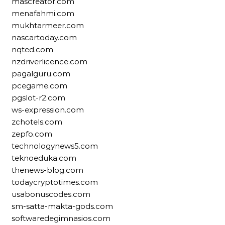
mascreator.com
menafahmi.com
mukhtarmeer.com
nascartoday.com
nqted.com
nzdriverlicence.com
pagalguru.com
pcegame.com
pgslot-r2.com
ws-expression.com
zchotels.com
zepfo.com
technologynews5.com
teknoeduka.com
thenews-blog.com
todaycryptotimes.com
usabonuscodes.com
sm-satta-makta-gods.com
softwaredegimnasios.com