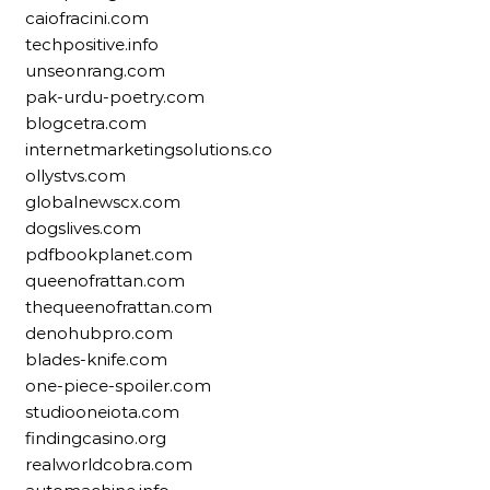
caiofracini.com
techpositive.info
unseonrang.com
pak-urdu-poetry.com
blogcetra.com
internetmarketingsolutions.co
ollystvs.com
globalnewscx.com
dogslives.com
pdfbookplanet.com
queenofrattan.com
thequeenofrattan.com
denohubpro.com
blades-knife.com
one-piece-spoiler.com
studiooneiota.com
findingcasino.org
realworldcobra.com