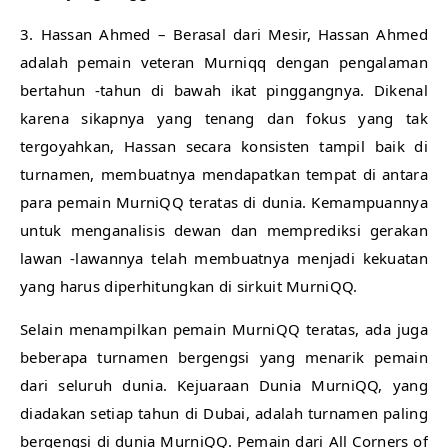
3. Hassan Ahmed – Berasal dari Mesir, Hassan Ahmed
adalah pemain veteran Murniqq dengan pengalaman
bertahun -tahun di bawah ikat pinggangnya. Dikenal
karena sikapnya yang tenang dan fokus yang tak
tergoyahkan, Hassan secara konsisten tampil baik di
turnamen, membuatnya mendapatkan tempat di antara
para pemain MurniQQ teratas di dunia. Kemampuannya
untuk menganalisis dewan dan memprediksi gerakan
lawan -lawannya telah membuatnya menjadi kekuatan
yang harus diperhitungkan di sirkuit MurniQQ.
Selain menampilkan pemain MurniQQ teratas, ada juga
beberapa turnamen bergengsi yang menarik pemain
dari seluruh dunia. Kejuaraan Dunia MurniQQ, yang
diadakan setiap tahun di Dubai, adalah turnamen paling
bergengsi di dunia MurniQQ. Pemain dari All Corners of