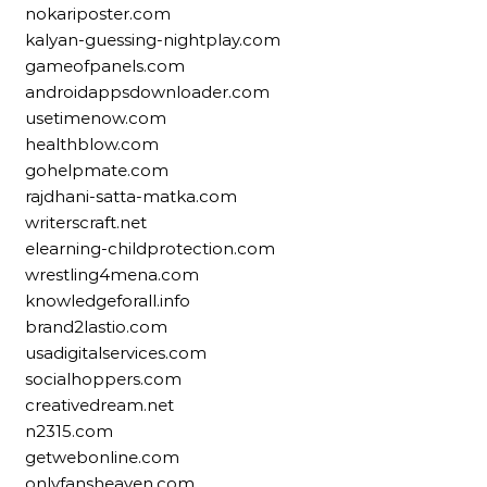
nokariposter.com
kalyan-guessing-nightplay.com
gameofpanels.com
androidappsdownloader.com
usetimenow.com
healthblow.com
gohelpmate.com
rajdhani-satta-matka.com
writerscraft.net
elearning-childprotection.com
wrestling4mena.com
knowledgeforall.info
brand2lastio.com
usadigitalservices.com
socialhoppers.com
creativedream.net
n2315.com
getwebonline.com
onlyfansheaven.com