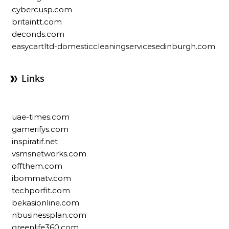
cybercusp.com
britaintt.com
deconds.com
easycartltd-domesticcleaningservicesedinburgh.com
Links
uae-times.com
gamerifys.com
inspiratif.net
vsmsnetworks.com
offthem.com
ibommatv.com
techporfit.com
bekasionline.com
nbusinessplan.com
greenlife360.com