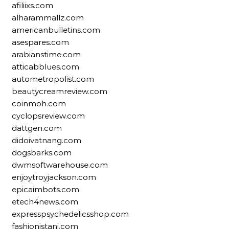
afiliixs.com
alharammallz.com
americanbulletins.com
asespares.com
arabianstime.com
atticabblues.com
autometropolist.com
beautycreamreview.com
coinmoh.com
cyclopsreview.com
dattgen.com
didoivatnang.com
dogsbarks.com
dwmsoftwarehouse.com
enjoytroyjackson.com
epicaimbots.com
etech4news.com
expresspsychedelicsshop.com
fashionistani.com