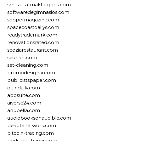
sm-satta-makta-gods.com
softwaredegimnasios.com
soopermagazine.com
spacecoastdailys.com
readytrademark.com
renovationsrated.com
scoziarestaurant.com
seohart.com
set-cleaning.com
promodesignai.com
publicistspaper.com
quindaily.com
abosulte.com
aiverse24.com
anubella.com
audiobooksonaudible.com
beautenetwork.com
bitcoin-tracing.com
bodyandshapes.com