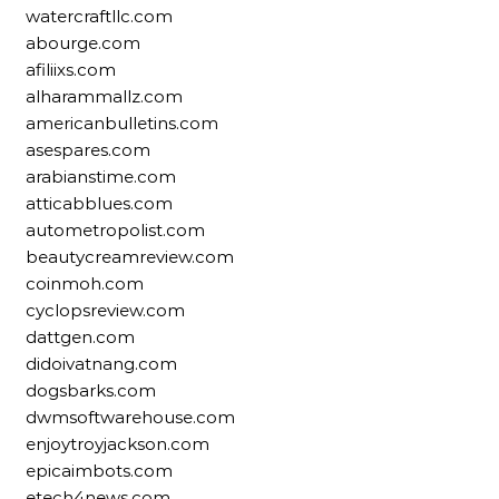
watercraftllc.com
abourge.com
afiliixs.com
alharammallz.com
americanbulletins.com
asespares.com
arabianstime.com
atticabblues.com
autometropolist.com
beautycreamreview.com
coinmoh.com
cyclopsreview.com
dattgen.com
didoivatnang.com
dogsbarks.com
dwmsoftwarehouse.com
enjoytroyjackson.com
epicaimbots.com
etech4news.com