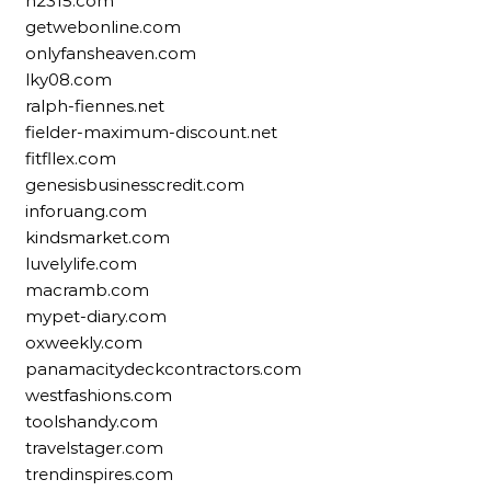
n2315.com
getwebonline.com
onlyfansheaven.com
lky08.com
ralph-fiennes.net
fielder-maximum-discount.net
fitfllex.com
genesisbusinesscredit.com
inforuang.com
kindsmarket.com
luvelylife.com
macramb.com
mypet-diary.com
oxweekly.com
panamacitydeckcontractors.com
westfashions.com
toolshandy.com
travelstager.com
trendinspires.com