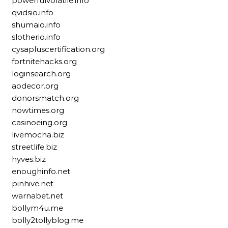
powerfulvolatile.info
qvidsio.info
shumaio.info
slotherio.info
cysapluscertification.org
fortnitehacks.org
loginsearch.org
aodecor.org
donorsmatch.org
nowtimes.org
casinoeing.org
livemocha.biz
streetlife.biz
hyves.biz
enoughinfo.net
pinhive.net
warnabet.net
bollym4u.me
bolly2tollyblog.me