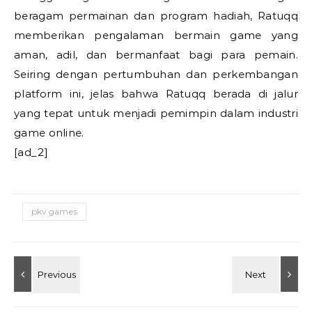
beragam permainan dan program hadiah, Ratuqq
memberikan pengalaman bermain game yang
aman, adil, dan bermanfaat bagi para pemain.
Seiring dengan pertumbuhan dan perkembangan
platform ini, jelas bahwa Ratuqq berada di jalur
yang tepat untuk menjadi pemimpin dalam industri
game online.
[ad_2]
pkv games