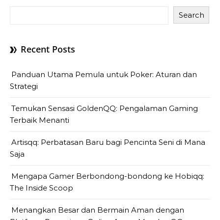
Search
Recent Posts
Panduan Utama Pemula untuk Poker: Aturan dan
Strategi
Temukan Sensasi GoldenQQ: Pengalaman Gaming
Terbaik Menanti
Artisqq: Perbatasan Baru bagi Pencinta Seni di Mana
Saja
Mengapa Gamer Berbondong-bondong ke Hobiqq:
The Inside Scoop
Menangkan Besar dan Bermain Aman dengan