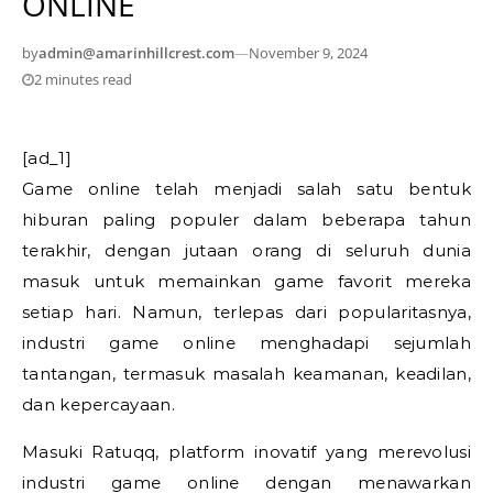
ONLINE
by
admin@amarinhillcrest.com
—
November 9, 2024
2 minutes read
[ad_1]
Game online telah menjadi salah satu bentuk
hiburan paling populer dalam beberapa tahun
terakhir, dengan jutaan orang di seluruh dunia
masuk untuk memainkan game favorit mereka
setiap hari. Namun, terlepas dari popularitasnya,
industri game online menghadapi sejumlah
tantangan, termasuk masalah keamanan, keadilan,
dan kepercayaan.
Masuki Ratuqq, platform inovatif yang merevolusi
industri game online dengan menawarkan