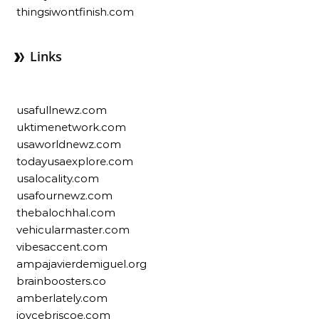
thingsiwontfinish.com
Links
usafullnewz.com
uktimenetwork.com
usaworldnewz.com
todayusaexplore.com
usalocality.com
usafournewz.com
thebalochhal.com
vehicularmaster.com
vibesaccent.com
ampajavierdemiguel.org
brainboosters.co
amberlately.com
joycebriscoe.com