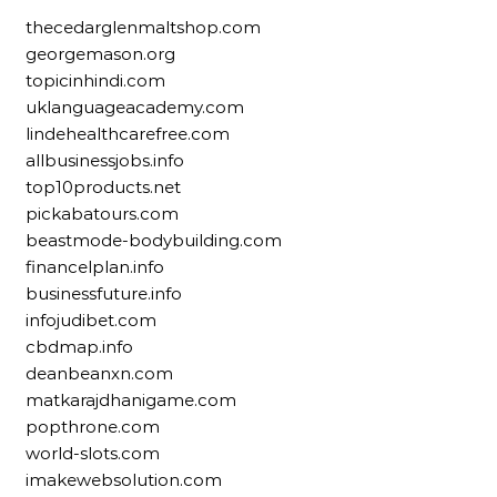
thecedarglenmaltshop.com
georgemason.org
topicinhindi.com
uklanguageacademy.com
lindehealthcarefree.com
allbusinessjobs.info
top10products.net
pickabatours.com
beastmode-bodybuilding.com
financelplan.info
businessfuture.info
infojudibet.com
cbdmap.info
deanbeanxn.com
matkarajdhanigame.com
popthrone.com
world-slots.com
imakewebsolution.com