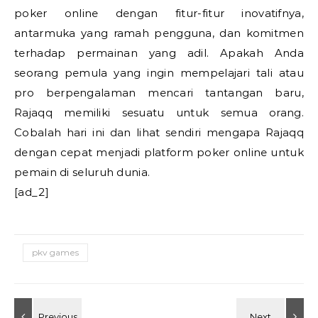
poker online dengan fitur-fitur inovatifnya,
antarmuka yang ramah pengguna, dan komitmen
terhadap permainan yang adil. Apakah Anda
seorang pemula yang ingin mempelajari tali atau
pro berpengalaman mencari tantangan baru,
Rajaqq memiliki sesuatu untuk semua orang.
Cobalah hari ini dan lihat sendiri mengapa Rajaqq
dengan cepat menjadi platform poker online untuk
pemain di seluruh dunia.
[ad_2]
pkv games