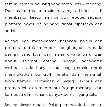
semua pemain peluang yang sama untuk menang.
Dedikasi untuk permainan yang adil ini telah
membantu Rajaqq membangun reputasi sebagai
platform poker online yang dapat dipercaya dan
andal.
Rajaqq juga menawarkan berbagai bonus dan
promosi untuk memberi penghargaan kepada
pemain yang loyal dan menarik yang baru. Dari
bonus selamat datang hingga penawaran
cashback, ada banyak cara bagi pemain untuk
meningkatkan bankroll mereka dan menikmati
lebih banyak permainan di Rajaqq. Bonus dan
promosi ini telah membantu Rajaqq menonjol dari
kompetisi dan menarik banyak pemain yang setia.
Secara keseluruhan, Rajaqq merevolusi industri