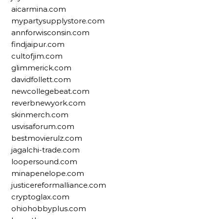
aicarmina.com
mypartysupplystore.com
annforwisconsin.com
findjaipur.com
cultofjim.com
glimmerick.com
davidfollett.com
newcollegebeat.com
reverbnewyork.com
skinmerch.com
usvisaforum.com
bestmovierulz.com
jagalchi-trade.com
loopersound.com
minapenelope.com
justicereformalliance.com
cryptoglax.com
ohiohobbyplus.com