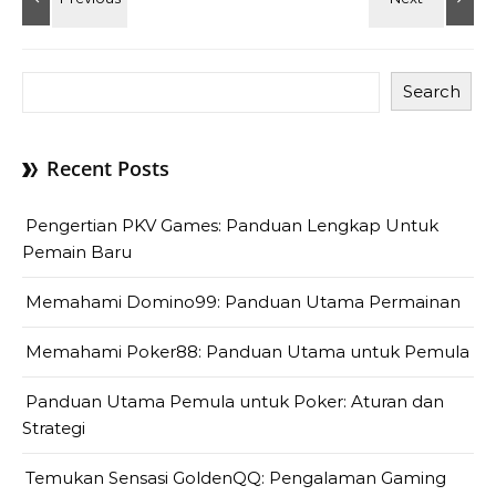
Search
Recent Posts
Pengertian PKV Games: Panduan Lengkap Untuk
Pemain Baru
Memahami Domino99: Panduan Utama Permainan
Memahami Poker88: Panduan Utama untuk Pemula
Panduan Utama Pemula untuk Poker: Aturan dan
Strategi
Temukan Sensasi GoldenQQ: Pengalaman Gaming