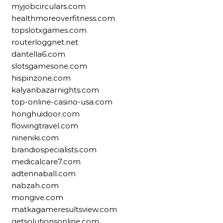
myjobcirculars.com
healthmoreoverfitness.com
topslotxgames.com
routerloggnet.net
dantella6.com
slotsgamesone.com
hispinzone.com
kalyanbazarnights.com
top-online-casino-usa.com
honghuidoor.com
flowingtravel.com
nineniki.com
brandiospecialists.com
medicalcare7.com
adtennaball.com
nabzah.com
mongive.com
matkagameresultsview.com
getsolutionsonline.com