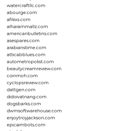
watercraftllc.com
abourge.com
afiliixs.com
alharammallz.com
americanbulletins.com
asespares.com
arabianstime.com
atticabblues.com
autometropolist.com
beautycreamreview.com
coinmoh.com
cyclopsreview.com
dattgen.com
didoivatnang.com
dogsbarks.com
dwmsoftwarehouse.com
enjoytroyjackson.com
epicaimbots.com