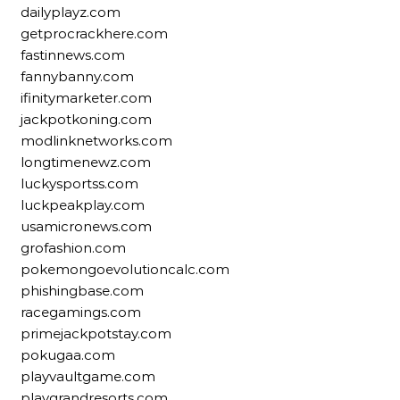
dailyplayz.com
getprocrackhere.com
fastinnews.com
fannybanny.com
ifinitymarketer.com
jackpotkoning.com
modlinknetworks.com
longtimenewz.com
luckysportss.com
luckpeakplay.com
usamicronews.com
grofashion.com
pokemongoevolutioncalc.com
phishingbase.com
racegamings.com
primejackpotstay.com
pokugaa.com
playvaultgame.com
playgrandresorts.com