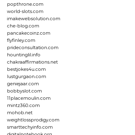
popthrone.com
world-slots.com
imakewebsolution.com
che-blog.com
pancakecoinz.com
flyfinley.com
prideconsultation.com
hountinglil.info
chakraaffirmations.net
bestjokes4u.com
lustgurgaon.com
geniejaar.com
bobbyslot.com
11placemoulin.com
mintz360.com
mohob.net
weightlossprodigy.com
smarttechyinfo.com
digitalnotebook.org