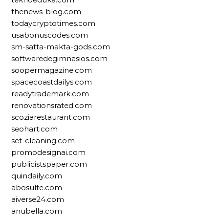
thenews-blog.com
todaycryptotimes.com
usabonuscodes.com
sm-satta-makta-gods.com
softwaredegimnasios.com
soopermagazine.com
spacecoastdailys.com
readytrademark.com
renovationsrated.com
scoziarestaurant.com
seohart.com
set-cleaning.com
promodesignai.com
publicistspaper.com
quindaily.com
abosulte.com
aiverse24.com
anubella.com