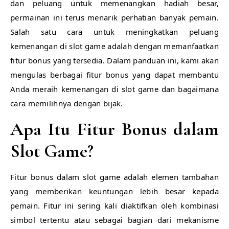
dan peluang untuk memenangkan hadiah besar,
permainan ini terus menarik perhatian banyak pemain.
Salah satu cara untuk meningkatkan peluang
kemenangan di slot game adalah dengan memanfaatkan
fitur bonus yang tersedia. Dalam panduan ini, kami akan
mengulas berbagai fitur bonus yang dapat membantu
Anda meraih kemenangan di slot game dan bagaimana
cara memilihnya dengan bijak.
Apa Itu Fitur Bonus dalam
Slot Game?
Fitur bonus dalam slot game adalah elemen tambahan
yang memberikan keuntungan lebih besar kepada
pemain. Fitur ini sering kali diaktifkan oleh kombinasi
simbol tertentu atau sebagai bagian dari mekanisme