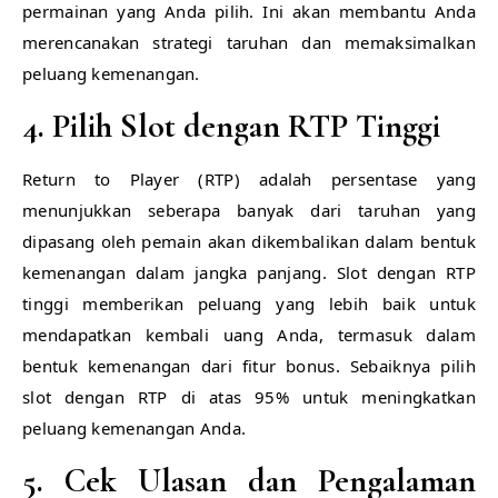
permainan yang Anda pilih. Ini akan membantu Anda
merencanakan strategi taruhan dan memaksimalkan
peluang kemenangan.
4. Pilih Slot dengan RTP Tinggi
Return to Player (RTP) adalah persentase yang
menunjukkan seberapa banyak dari taruhan yang
dipasang oleh pemain akan dikembalikan dalam bentuk
kemenangan dalam jangka panjang. Slot dengan RTP
tinggi memberikan peluang yang lebih baik untuk
mendapatkan kembali uang Anda, termasuk dalam
bentuk kemenangan dari fitur bonus. Sebaiknya pilih
slot dengan RTP di atas 95% untuk meningkatkan
peluang kemenangan Anda.
5. Cek Ulasan dan Pengalaman