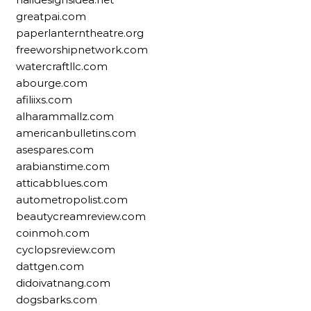
greatpai.com
paperlanterntheatre.org
freeworshipnetwork.com
watercraftllc.com
abourge.com
afiliixs.com
alharammallz.com
americanbulletins.com
asespares.com
arabianstime.com
atticabblues.com
autometropolist.com
beautycreamreview.com
coinmoh.com
cyclopsreview.com
dattgen.com
didoivatnang.com
dogsbarks.com