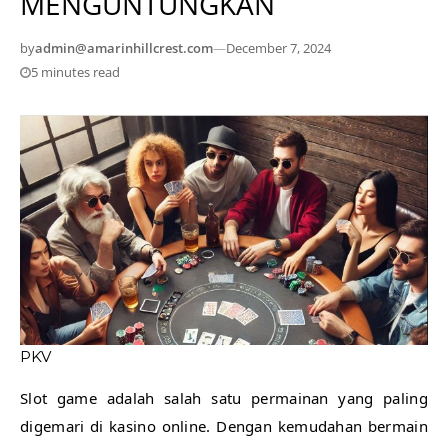
MENGUNTUNGKAN
by
admin@amarinhillcrest.com
—
December 7, 2024
5 minutes read
PKV
Slot game adalah salah satu permainan yang paling
digemari di kasino online. Dengan kemudahan bermain