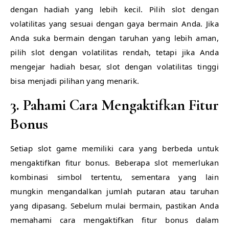
dengan hadiah yang lebih kecil. Pilih slot dengan
volatilitas yang sesuai dengan gaya bermain Anda. Jika
Anda suka bermain dengan taruhan yang lebih aman,
pilih slot dengan volatilitas rendah, tetapi jika Anda
mengejar hadiah besar, slot dengan volatilitas tinggi
bisa menjadi pilihan yang menarik.
3. Pahami Cara Mengaktifkan Fitur
Bonus
Setiap slot game memiliki cara yang berbeda untuk
mengaktifkan fitur bonus. Beberapa slot memerlukan
kombinasi simbol tertentu, sementara yang lain
mungkin mengandalkan jumlah putaran atau taruhan
yang dipasang. Sebelum mulai bermain, pastikan Anda
memahami cara mengaktifkan fitur bonus dalam