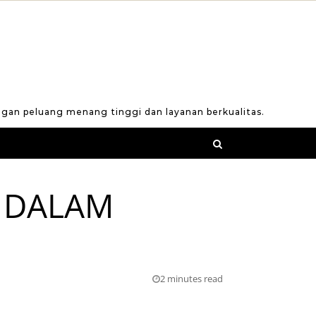
ngan peluang menang tinggi dan layanan berkualitas.
 DALAM
2 minutes read