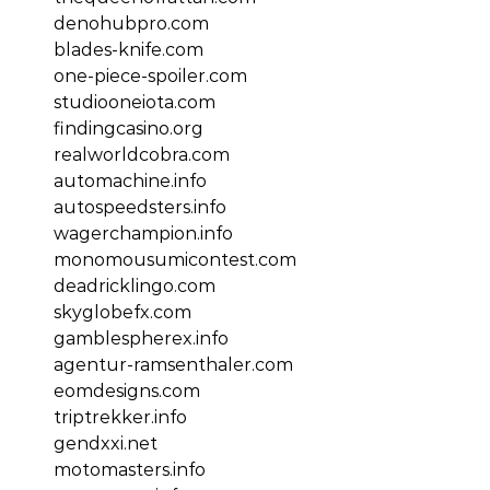
denohubpro.com
blades-knife.com
one-piece-spoiler.com
studiooneiota.com
findingcasino.org
realworldcobra.com
automachine.info
autospeedsters.info
wagerchampion.info
monomousumicontest.com
deadricklingo.com
skyglobefx.com
gamblespherex.info
agentur-ramsenthaler.com
eomdesigns.com
triptrekker.info
gendxxi.net
motomasters.info