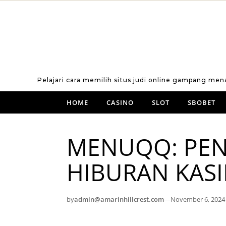
Skip to content
Pelajari cara memilih situs judi online gampang me
HOME
CASINO
SLOT
SBOBET
MENUQQ: PE
HIBURAN KAS
by
admin@amarinhillcrest.com
—
November 6, 2024