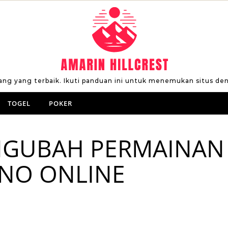
nang yang terbaik. Ikuti panduan ini untuk menemukan situs de
TOGEL
POKER
NGUBAH PERMAINAN
INO ONLINE