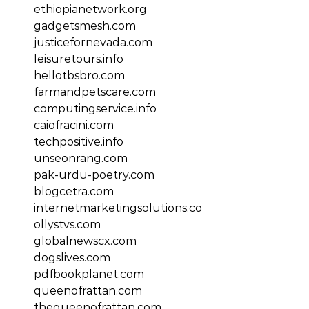
ethiopianetwork.org
gadgetsmesh.com
justicefornevada.com
leisuretours.info
hellotbsbro.com
farmandpetscare.com
computingservice.info
caiofracini.com
techpositive.info
unseonrang.com
pak-urdu-poetry.com
blogcetra.com
internetmarketingsolutions.co
ollystvs.com
globalnewscx.com
dogslives.com
pdfbookplanet.com
queenofrattan.com
thequeenofrattan.com