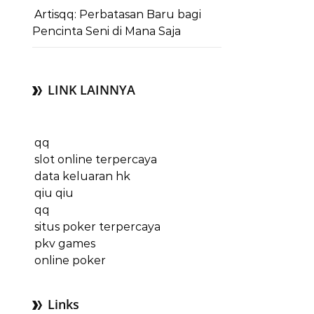
Artisqq: Perbatasan Baru bagi
Pencinta Seni di Mana Saja
LINK LAINNYA
qq
slot online terpercaya
data keluaran hk
qiu qiu
qq
situs poker terpercaya
pkv games
online poker
Links