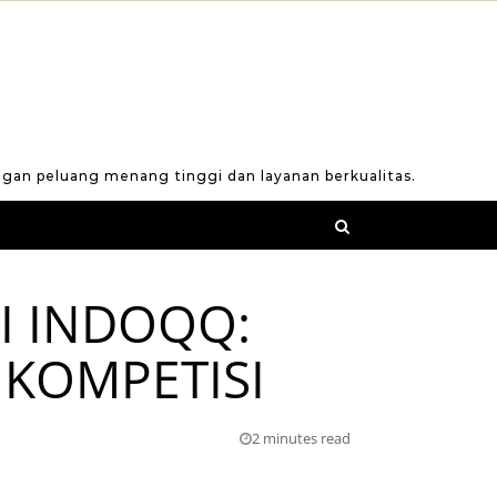
ngan peluang menang tinggi dan layanan berkualitas.
I INDOQQ:
KOMPETISI
2 minutes read