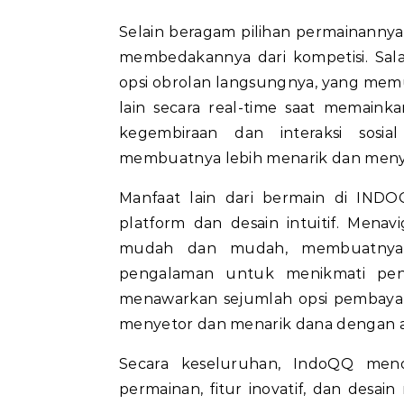
Selain beragam pilihan permainanny
membedakannya dari kompetisi. Salah
opsi obrolan langsungnya, yang mem
lain secara real-time saat memaink
kegembiraan dan interaksi sosi
membuatnya lebih menarik dan meny
Manfaat lain dari bermain di IN
platform dan desain intuitif. Mena
mudah dan mudah, membuatnya 
pengalaman untuk menikmati pen
menawarkan sejumlah opsi pembay
menyetor dan menarik dana dengan 
Secara keseluruhan, IndoQQ menon
permainan, fitur inovatif, dan des