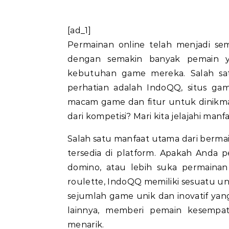
[ad_1]
Permainan online telah menjadi se
dengan semakin banyak pemain y
kebutuhan game mereka. Salah sa
perhatian adalah IndoQQ, situs g
macam game dan fitur untuk dinikm
dari kompetisi? Mari kita jelajahi man
Salah satu manfaat utama dari berm
tersedia di platform. Apakah Anda 
domino, atau lebih suka permainan k
roulette, IndoQQ memiliki sesuatu u
sejumlah game unik dan inovatif yan
lainnya, memberi pemain kesemp
menarik.