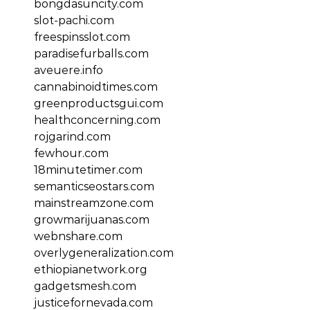
bongdasuncity.com
slot-pachi.com
freespinsslot.com
paradisefurballs.com
aveuere.info
cannabinoidtimes.com
greenproductsgui.com
healthconcerning.com
rojgarind.com
fewhour.com
18minutetimer.com
semanticseostars.com
mainstreamzone.com
growmarijuanas.com
webnshare.com
overlygeneralization.com
ethiopianetwork.org
gadgetsmesh.com
justicefornevada.com