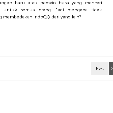
angan baru atau pemain biasa yang mencari
tu untuk semua orang. Jadi mengapa tidak
ng membedakan IndoQQ dari yang lain?