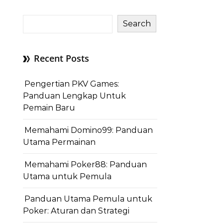
Search
Recent Posts
Pengertian PKV Games:
Panduan Lengkap Untuk
Pemain Baru
Memahami Domino99: Panduan
Utama Permainan
Memahami Poker88: Panduan
Utama untuk Pemula
Panduan Utama Pemula untuk
Poker: Aturan dan Strategi