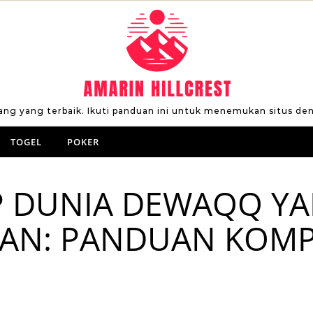
nang yang terbaik. Ikuti panduan ini untuk menemukan situs de
TOGEL
POKER
 DUNIA DEWAQQ Y
AN: PANDUAN KOMP