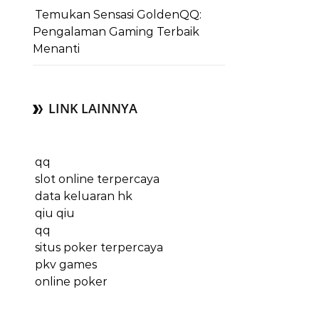
Temukan Sensasi GoldenQQ:
Pengalaman Gaming Terbaik
Menanti
LINK LAINNYA
qq
slot online terpercaya
data keluaran hk
qiu qiu
qq
situs poker terpercaya
pkv games
online poker