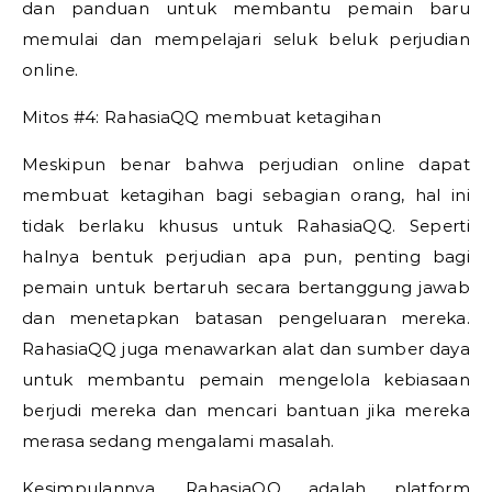
dan panduan untuk membantu pemain baru
memulai dan mempelajari seluk beluk perjudian
online.
Mitos #4: RahasiaQQ membuat ketagihan
Meskipun benar bahwa perjudian online dapat
membuat ketagihan bagi sebagian orang, hal ini
tidak berlaku khusus untuk RahasiaQQ. Seperti
halnya bentuk perjudian apa pun, penting bagi
pemain untuk bertaruh secara bertanggung jawab
dan menetapkan batasan pengeluaran mereka.
RahasiaQQ juga menawarkan alat dan sumber daya
untuk membantu pemain mengelola kebiasaan
berjudi mereka dan mencari bantuan jika mereka
merasa sedang mengalami masalah.
Kesimpulannya, RahasiaQQ adalah platform