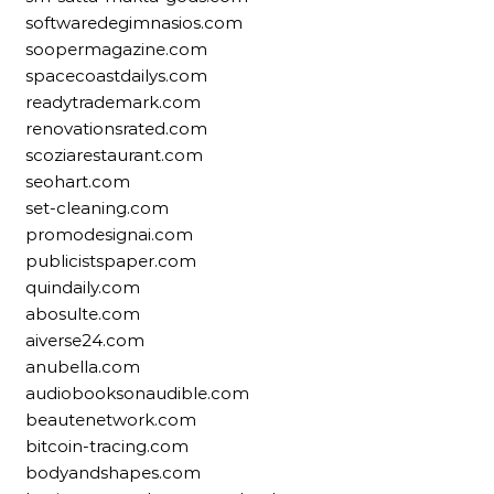
softwaredegimnasios.com
soopermagazine.com
spacecoastdailys.com
readytrademark.com
renovationsrated.com
scoziarestaurant.com
seohart.com
set-cleaning.com
promodesignai.com
publicistspaper.com
quindaily.com
abosulte.com
aiverse24.com
anubella.com
audiobooksonaudible.com
beautenetwork.com
bitcoin-tracing.com
bodyandshapes.com