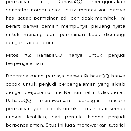
permainan judi, RahasiaQQ menggunakan
generator nomor acak untuk memastikan bahwa
hasil setiap permainan adil dan tidak memihak. Ini
berarti bahwa pemain mempunyai peluang nyata
untuk menang dan permainan tidak dicurangi
dengan cara apa pun.
Mitos #3: RahasiaQQ hanya untuk penjudi
berpengalaman
Beberapa orang percaya bahwa RahasiaQQ hanya
cocok untuk penjudi berpengalaman yang akrab
dengan perjudian online. Namun, hal ini tidak benar.
RahasiaQQ menawarkan berbagai macam
permainan yang cocok untuk pemain dari semua
tingkat keahlian, dari pemula hingga penjudi
berpengalaman. Situs ini juga menawarkan tutorial