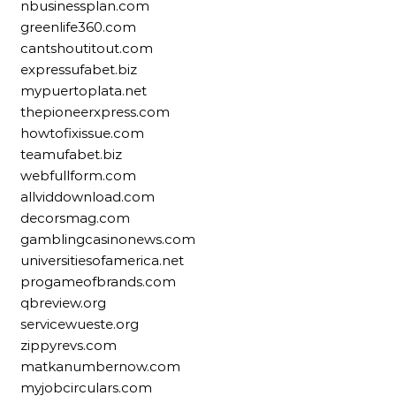
nbusinessplan.com
greenlife360.com
cantshoutitout.com
expressufabet.biz
mypuertoplata.net
thepioneerxpress.com
howtofixissue.com
teamufabet.biz
webfullform.com
allviddownload.com
decorsmag.com
gamblingcasinonews.com
universitiesofamerica.net
progameofbrands.com
qbreview.org
servicewueste.org
zippyrevs.com
matkanumbernow.com
myjobcirculars.com