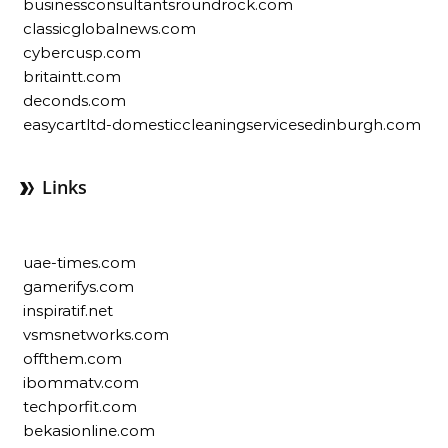
businessconsultantsroundrock.com
classicglobalnews.com
cybercusp.com
britaintt.com
deconds.com
easycartltd-domesticcleaningservicesedinburgh.com
Links
uae-times.com
gamerifys.com
inspiratif.net
vsmsnetworks.com
offthem.com
ibommatv.com
techporfit.com
bekasionline.com