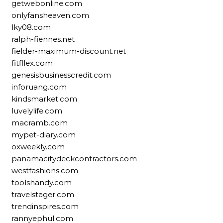
getwebonline.com
onlyfansheaven.com
lky08.com
ralph-fiennes.net
fielder-maximum-discount.net
fitfllex.com
genesisbusinesscredit.com
inforuang.com
kindsmarket.com
luvelylife.com
macramb.com
mypet-diary.com
oxweekly.com
panamacitydeckcontractors.com
westfashions.com
toolshandy.com
travelstager.com
trendinspires.com
rannyephul.com