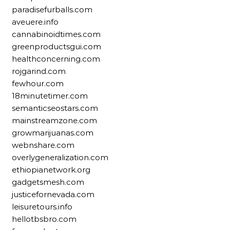
paradisefurballs.com
aveuere.info
cannabinoidtimes.com
greenproductsgui.com
healthconcerning.com
rojgarind.com
fewhour.com
18minutetimer.com
semanticseostars.com
mainstreamzone.com
growmarijuanas.com
webnshare.com
overlygeneralization.com
ethiopianetwork.org
gadgetsmesh.com
justicefornevada.com
leisuretours.info
hellotbsbro.com