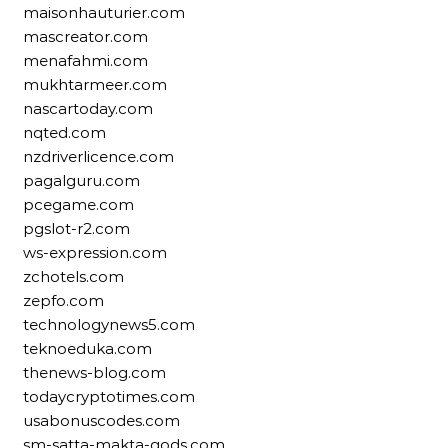
maisonhauturier.com
mascreator.com
menafahmi.com
mukhtarmeer.com
nascartoday.com
nqted.com
nzdriverlicence.com
pagalguru.com
pcegame.com
pgslot-r2.com
ws-expression.com
zchotels.com
zepfo.com
technologynews5.com
teknoeduka.com
thenews-blog.com
todaycryptotimes.com
usabonuscodes.com
sm-satta-makta-gods.com