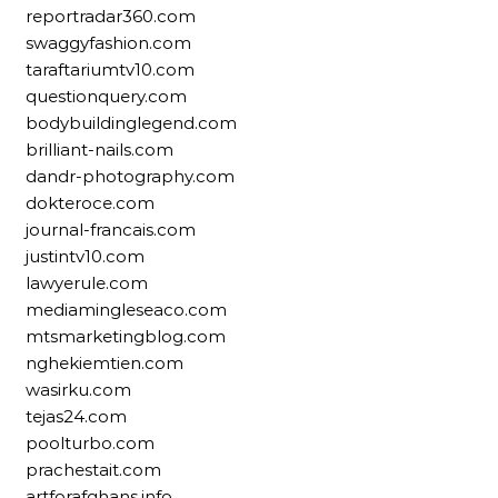
reportradar360.com
swaggyfashion.com
taraftariumtv10.com
questionquery.com
bodybuildinglegend.com
brilliant-nails.com
dandr-photography.com
dokteroce.com
journal-francais.com
justintv10.com
lawyerule.com
mediamingleseaco.com
mtsmarketingblog.com
nghekiemtien.com
wasirku.com
tejas24.com
poolturbo.com
prachestait.com
artforafghans.info