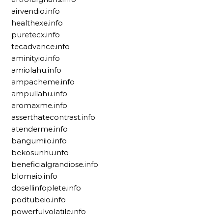
airvendio.info
healthexe.info
puretecx.info
tecadvance.info
aminityio.info
amiolahu.info
ampacheme.info
ampullahu.info
aromaxme.info
asserthatecontrast.info
atenderme.info
bangumiio.info
bekosunhu.info
beneficialgrandiose.info
blomaio.info
dosellinfoplete.info
podtubeio.info
powerfulvolatile.info