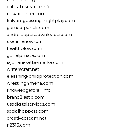
criticalinsurance.info
nokariposter.com
kalyan-guessing-nightplay.com
gameofpanels.com
androidappsdownloader.com
usetimenow.com
healthblow.com
gohelpmate.com
rajdhani-satta-matka.com
writerscraft.net
elearning-childprotection.com
wrestling4mena.com
knowledgeforall.info
brand2lastio.com
usadigitalservices.com
socialhoppers.com
creativedream.net
n2315.com