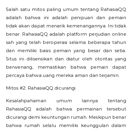
Salah satu mitos paling umum tentang RahasiaQQ
adalah bahwa ini adalah penipuan dan pemain
tidak akan dapat menarik kemenangannya. Ini tidak
benar. RahasiaQQ adalah platform perjudian online
sah yang telah beroperasi selama beberapa tahun
dan memiliki basis pemain yang besar dan setia.
Situs ini dilisensikan dan diatur oleh otoritas yang
berwenang, memastikan bahwa pemain dapat
percaya bahwa uang mereka aman dan terjamin.
Mitos #2: RahasiaQQ dicurangi
Kesalahpahaman umum lainnya tentang
RahasiaQQ adalah bahwa permainan tersebut
dicurangi demi keuntungan rumah. Meskipun benar
bahwa rumah selalu memiliki keunggulan dalam