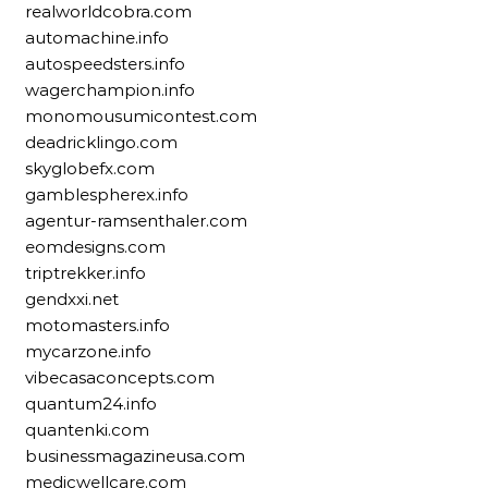
realworldcobra.com
automachine.info
autospeedsters.info
wagerchampion.info
monomousumicontest.com
deadricklingo.com
skyglobefx.com
gamblespherex.info
agentur-ramsenthaler.com
eomdesigns.com
triptrekker.info
gendxxi.net
motomasters.info
mycarzone.info
vibecasaconcepts.com
quantum24.info
quantenki.com
businessmagazineusa.com
medicwellcare.com