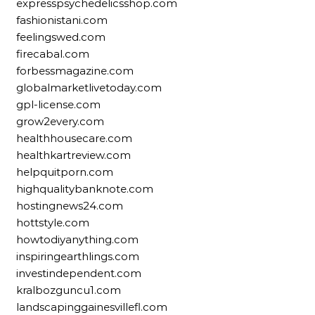
expresspsychedelicsshop.com
fashionistani.com
feelingswed.com
firecabal.com
forbessmagazine.com
globalmarketlivetoday.com
gpl-license.com
grow2every.com
healthhousecare.com
healthkartreview.com
helpquitporn.com
highqualitybanknote.com
hostingnews24.com
hottstyle.com
howtodiyanything.com
inspiringearthlings.com
investindependent.com
kralbozguncu1.com
landscapinggainesvillefl.com