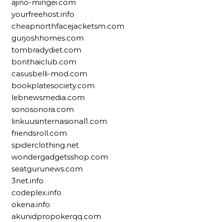
ajino-mingei.com
yourfreehost.info
cheapnorthfacejacketsm.com
gurjoshhomes.com
tombradydiet.com
bonthaiclub.com
casusbelli-mod.com
bookplatesociety.com
lebnewsmedia.com
sonosonora.com
linkuusinternasional1.com
friendsroll.com
spiderclothing.net
wondergadgetsshop.com
seatgurunews.com
3net.info
codeplex.info
okena.info
akunidpropokerqq.com