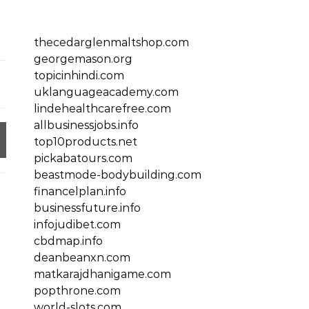
thecedarglenmaltshop.com
georgemason.org
topicinhindi.com
uklanguageacademy.com
lindehealthcarefree.com
allbusinessjobs.info
top10products.net
pickabatours.com
beastmode-bodybuilding.com
financelplan.info
businessfuture.info
infojudibet.com
cbdmap.info
deanbeanxn.com
matkarajdhanigame.com
popthrone.com
world-slots.com