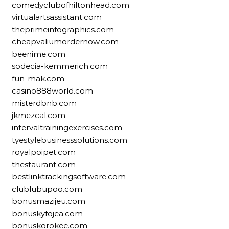
comedyclubofhiltonhead.com
virtualartsassistant.com
theprimeinfographics.com
cheapvaliumordernow.com
beenime.com
sodecia-kemmerich.com
fun-mak.com
casino888world.com
misterdbnb.com
jkmezcal.com
intervaltrainingexercises.com
tyestylebusinesssolutions.com
royalpoipet.com
thestaurant.com
bestlinktrackingsoftware.com
clublubupoo.com
bonusmazijeu.com
bonuskyfojea.com
bonuskorokee.com