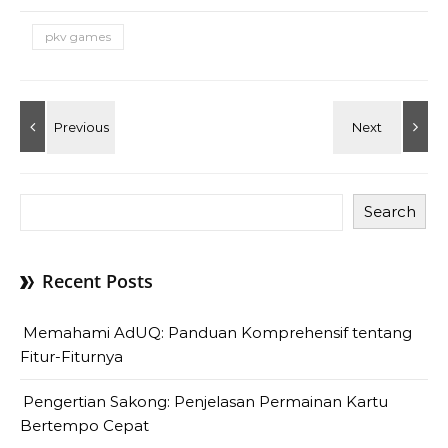
pkv games
Search
Recent Posts
Memahami AdUQ: Panduan Komprehensif tentang
Fitur-Fiturnya
Pengertian Sakong: Penjelasan Permainan Kartu
Bertempo Cepat