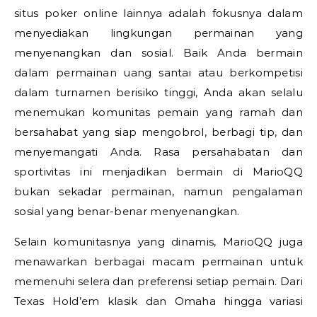
situs poker online lainnya adalah fokusnya dalam
menyediakan lingkungan permainan yang
menyenangkan dan sosial. Baik Anda bermain
dalam permainan uang santai atau berkompetisi
dalam turnamen berisiko tinggi, Anda akan selalu
menemukan komunitas pemain yang ramah dan
bersahabat yang siap mengobrol, berbagi tip, dan
menyemangati Anda. Rasa persahabatan dan
sportivitas ini menjadikan bermain di MarioQQ
bukan sekadar permainan, namun pengalaman
sosial yang benar-benar menyenangkan.
Selain komunitasnya yang dinamis, MarioQQ juga
menawarkan berbagai macam permainan untuk
memenuhi selera dan preferensi setiap pemain. Dari
Texas Hold’em klasik dan Omaha hingga variasi