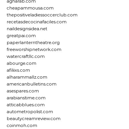
agharab.com
cheapammousa.com
thepositiveladiessoccerclub.com
recetasdecocinafaciles.com
naildesignsidea.net
greatpai.com
paperlanterntheatre.org
freeworshipnetwork.com
watercraftllc.com
abourge.com
afiliixs.com
alharammallz.com
americanbulletins.com
asespares.com
arabianstime.com
atticabblues.com
autometropolist.com
beautycreamreview.com
coinmoh.com