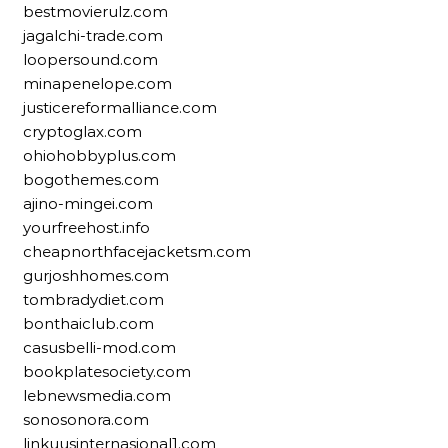
bestmovierulz.com
jagalchi-trade.com
loopersound.com
minapenelope.com
justicereformalliance.com
cryptoglax.com
ohiohobbyplus.com
bogothemes.com
ajino-mingei.com
yourfreehost.info
cheapnorthfacejacketsm.com
gurjoshhomes.com
tombradydiet.com
bonthaiclub.com
casusbelli-mod.com
bookplatesociety.com
lebnewsmedia.com
sonosonora.com
linkuusinternasional1.com