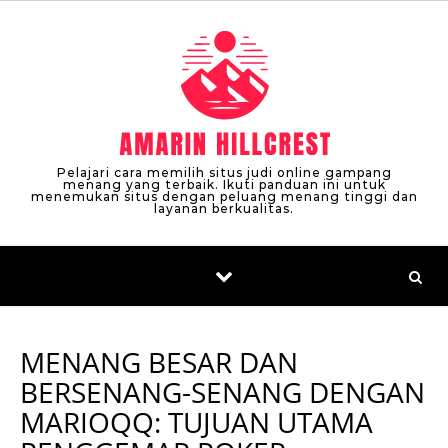
Skip to content
Pelajari cara memilih situs judi online gampang
menang yang terbaik. Ikuti panduan ini untuk
menemukan situs dengan peluang menang tinggi dan
layanan berkualitas.
MENANG BESAR DAN
BERSENANG-SENANG DENGAN
MARIOQQ: TUJUAN UTAMA