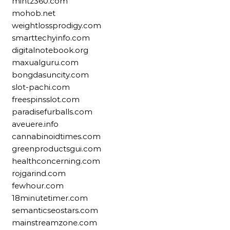
mintz360.com
mohob.net
weightlossprodigy.com
smarttechyinfo.com
digitalnotebook.org
maxualguru.com
bongdasuncity.com
slot-pachi.com
freespinsslot.com
paradisefurballs.com
aveuere.info
cannabinoidtimes.com
greenproductsgui.com
healthconcerning.com
rojgarind.com
fewhour.com
18minutetimer.com
semanticseostars.com
mainstreamzone.com