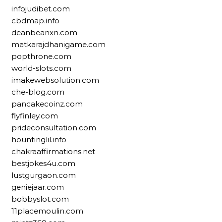
infojudibet.com
cbdmap.info
deanbeanxn.com
matkarajdhanigame.com
popthrone.com
world-slots.com
imakewebsolution.com
che-blog.com
pancakecoinz.com
flyfinley.com
prideconsultation.com
hountinglil.info
chakraaffirmations.net
bestjokes4u.com
lustgurgaon.com
geniejaar.com
bobbyslot.com
11placemoulin.com