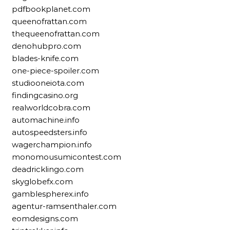
pdfbookplanet.com
queenofrattan.com
thequeenofrattan.com
denohubpro.com
blades-knife.com
one-piece-spoiler.com
studiooneiota.com
findingcasino.org
realworldcobra.com
automachine.info
autospeedsters.info
wagerchampion.info
monomousumicontest.com
deadricklingo.com
skyglobefx.com
gamblespherex.info
agentur-ramsenthaler.com
eomdesigns.com