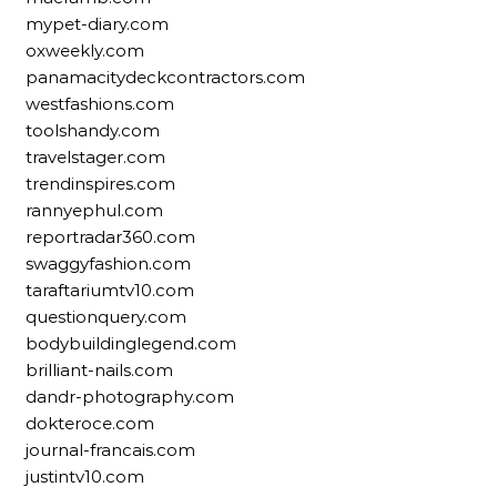
mypet-diary.com
oxweekly.com
panamacitydeckcontractors.com
westfashions.com
toolshandy.com
travelstager.com
trendinspires.com
rannyephul.com
reportradar360.com
swaggyfashion.com
taraftariumtv10.com
questionquery.com
bodybuildinglegend.com
brilliant-nails.com
dandr-photography.com
dokteroce.com
journal-francais.com
justintv10.com