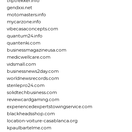
triptrekker.info
gendxxi.net
motomasters.info
mycarzone.info
vibecasaconcepts.com
quantum24.info
quantenki.com
businessmagazineusa.com
medicwellcare.com
vidsmall.com
businessnews2day.com
worldnewsrecords.com
sterilepro24.com
solidtechbusiness.com
reviewcardgaming.com
experiencedexpertstowingservice.com
blackheadsshop.com
location-voiture-casablanca.org
kpaulbartelme.com