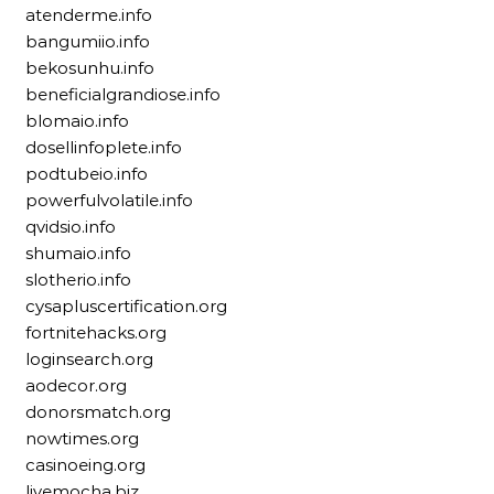
atenderme.info
bangumiio.info
bekosunhu.info
beneficialgrandiose.info
blomaio.info
dosellinfoplete.info
podtubeio.info
powerfulvolatile.info
qvidsio.info
shumaio.info
slotherio.info
cysapluscertification.org
fortnitehacks.org
loginsearch.org
aodecor.org
donorsmatch.org
nowtimes.org
casinoeing.org
livemocha.biz