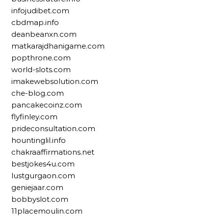
infojudibet.com
cbdmap.info
deanbeanxn.com
matkarajdhanigame.com
popthrone.com
world-slots.com
imakewebsolution.com
che-blog.com
pancakecoinz.com
flyfinley.com
prideconsultation.com
hountinglil.info
chakraaffirmations.net
bestjokes4u.com
lustgurgaon.com
geniejaar.com
bobbyslot.com
11placemoulin.com