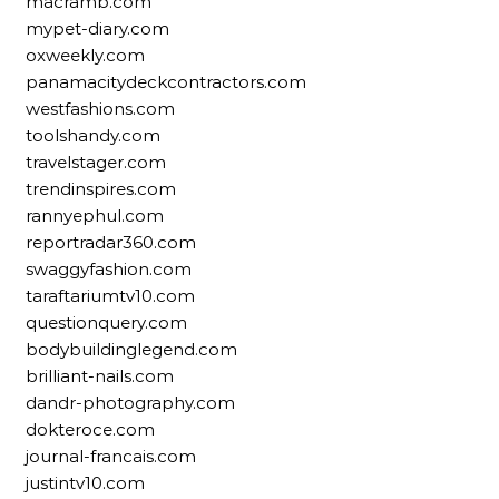
macramb.com
mypet-diary.com
oxweekly.com
panamacitydeckcontractors.com
westfashions.com
toolshandy.com
travelstager.com
trendinspires.com
rannyephul.com
reportradar360.com
swaggyfashion.com
taraftariumtv10.com
questionquery.com
bodybuildinglegend.com
brilliant-nails.com
dandr-photography.com
dokteroce.com
journal-francais.com
justintv10.com