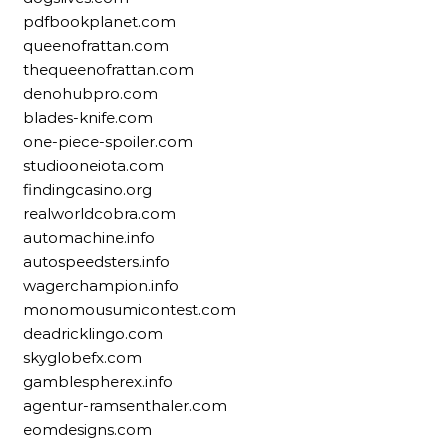
pdfbookplanet.com
queenofrattan.com
thequeenofrattan.com
denohubpro.com
blades-knife.com
one-piece-spoiler.com
studiooneiota.com
findingcasino.org
realworldcobra.com
automachine.info
autospeedsters.info
wagerchampion.info
monomousumicontest.com
deadricklingo.com
skyglobefx.com
gamblespherex.info
agentur-ramsenthaler.com
eomdesigns.com