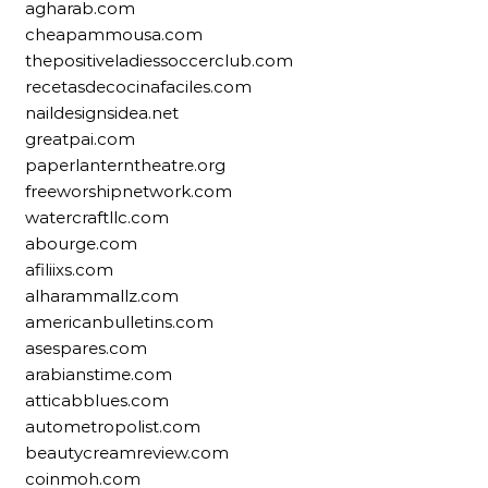
agharab.com
cheapammousa.com
thepositiveladiessoccerclub.com
recetasdecocinafaciles.com
naildesignsidea.net
greatpai.com
paperlanterntheatre.org
freeworshipnetwork.com
watercraftllc.com
abourge.com
afiliixs.com
alharammallz.com
americanbulletins.com
asespares.com
arabianstime.com
atticabblues.com
autometropolist.com
beautycreamreview.com
coinmoh.com