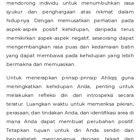
mendorong individu untuk menumbuhkan rasa
syukur dan penghargaan atas nikmat dalam
hidupnya. Dengan memusatkan perhatian pada
aspek-aspek positif kehidupan, daripada terus
memikirkan aspek-aspek negatif, seseorang dapat
mengembangkan rasa puas dan kedamaian batin
yang dapat membawa pada kehidupan yang lebih
bermakna dan memuaskan.
Untuk menerapkan prinsip-prinsip Ahliqq guna
meningkatkan kehidupan Anda, penting untuk
melakukan refleksi diri dan introspeksi secara
teratur. Luangkan waktu untuk memeriksa pikiran,
perasaan, dan tindakan Anda, dan identifikasi area di
mana Anda dapat membuat perubahan positif.
Tetapkan tujuan untuk diri Anda sendiri dan
berusahalah mencapainya dengan tekad dan