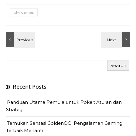
pkv games
Search
Recent Posts
Panduan Utama Pemula untuk Poker: Aturan dan
Strategi
Temukan Sensasi GoldenQQ: Pengalaman Gaming
Terbaik Menanti