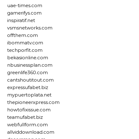
uae-times.com
gamerifys.com
inspiratif.net
vsmsnetworks.com
offthem.com
ibommatv.com
techporfit.com
bekasionline.com
nbusinessplan.com
greenlife360.com
cantshoutitout.com
expressufabet.biz
mypuertoplata.net
thepioneerxpress.com
howtofixissue.com
teamufabet.biz
webfullform.com
allviddownload.com