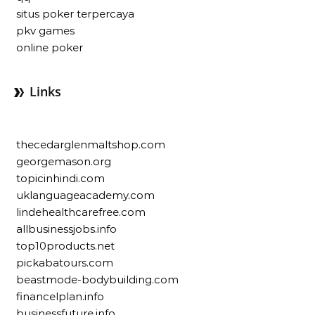
situs poker terpercaya
pkv games
online poker
Links
thecedarglenmaltshop.com
georgemason.org
topicinhindi.com
uklanguageacademy.com
lindehealthcarefree.com
allbusinessjobs.info
top10products.net
pickabatours.com
beastmode-bodybuilding.com
financelplan.info
businessfuture.info