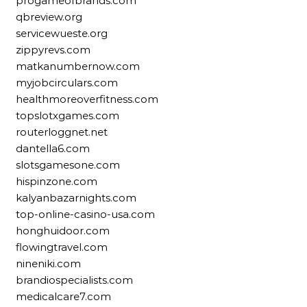
progameofbrands.com
qbreview.org
servicewueste.org
zippyrevs.com
matkanumbernow.com
myjobcirculars.com
healthmoreoverfitness.com
topslotxgames.com
routerloggnet.net
dantella6.com
slotsgamesone.com
hispinzone.com
kalyanbazarnights.com
top-online-casino-usa.com
honghuidoor.com
flowingtravel.com
nineniki.com
brandiospecialists.com
medicalcare7.com