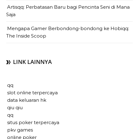
Artisqq: Perbatasan Baru bagi Pencinta Seni di Mana
Saja
Mengapa Gamer Berbondong-bondong ke Hobiqq:
The Inside Scoop
LINK LAINNYA
qq
slot online terpercaya
data keluaran hk
qiu qiu
qq
situs poker terpercaya
pkv games
online poker