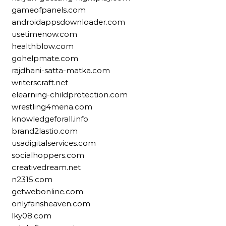
gameofpanels.com
androidappsdownloader.com
usetimenow.com
healthblow.com
gohelpmate.com
rajdhani-satta-matka.com
writerscraft.net
elearning-childprotection.com
wrestling4mena.com
knowledgeforall.info
brand2lastio.com
usadigitalservices.com
socialhoppers.com
creativedream.net
n2315.com
getwebonline.com
onlyfansheaven.com
lky08.com