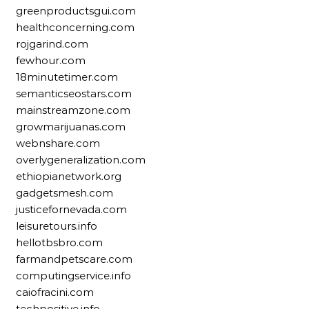
greenproductsgui.com
healthconcerning.com
rojgarind.com
fewhour.com
18minutetimer.com
semanticseostars.com
mainstreamzone.com
growmarijuanas.com
webnshare.com
overlygeneralization.com
ethiopianetwork.org
gadgetsmesh.com
justicefornevada.com
leisuretours.info
hellotbsbro.com
farmandpetscare.com
computingservice.info
caiofracini.com
techpositive.info