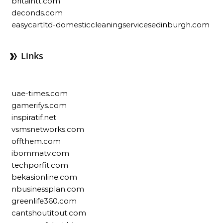
britaintt.com
deconds.com
easycartltd-domesticcleaningservicesedinburgh.com
Links
uae-times.com
gamerifys.com
inspiratif.net
vsmsnetworks.com
offthem.com
ibommatv.com
techporfit.com
bekasionline.com
nbusinessplan.com
greenlife360.com
cantshoutitout.com