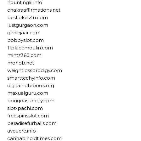
hountinglil.info
chakraaffirmations.net
bestjokes4u.com
lustgurgaon.com
geniejaar.com
bobbyslot.com
11placemoulin.com
mintz360.com
mohob.net
weightlossprodigy.com
smarttechyinfo.com
digitalnotebook.org
maxualguru.com
bongdasuncity.com
slot-pachi.com
freespinsslot.com
paradisefurballs.com
aveuere.info
cannabinoidtimes.com