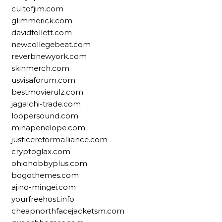
cultofjim.com
glimmerick.com
davidfollett.com
newcollegebeat.com
reverbnewyork.com
skinmerch.com
usvisaforum.com
bestmovierulz.com
jagalchi-trade.com
loopersound.com
minapenelope.com
justicereformalliance.com
cryptoglax.com
ohiohobbyplus.com
bogothemes.com
ajino-mingei.com
yourfreehost.info
cheapnorthfacejacketsm.com