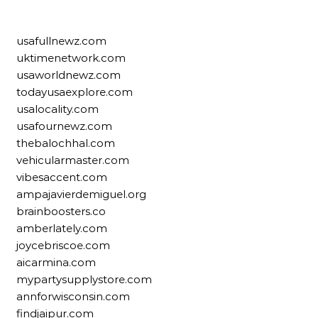
usafullnewz.com
uktimenetwork.com
usaworldnewz.com
todayusaexplore.com
usalocality.com
usafournewz.com
thebalochhal.com
vehicularmaster.com
vibesaccent.com
ampajavierdemiguel.org
brainboosters.co
amberlately.com
joycebriscoe.com
aicarmina.com
mypartysupplystore.com
annforwisconsin.com
findjaipur.com