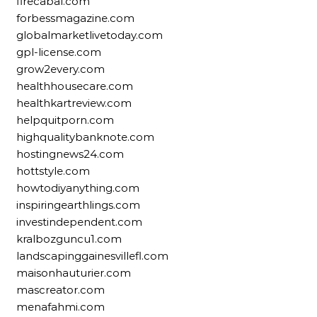
firecabal.com
forbessmagazine.com
globalmarketlivetoday.com
gpl-license.com
grow2every.com
healthhousecare.com
healthkartreview.com
helpquitporn.com
highqualitybanknote.com
hostingnews24.com
hottstyle.com
howtodiyanything.com
inspiringearthlings.com
investindependent.com
kralbozguncu1.com
landscapinggainesvillefl.com
maisonhauturier.com
mascreator.com
menafahmi.com