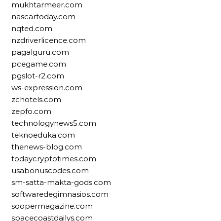
mukhtarmeer.com
nascartoday.com
nqted.com
nzdriverlicence.com
pagalguru.com
pcegame.com
pgslot-r2.com
ws-expression.com
zchotels.com
zepfo.com
technologynews5.com
teknoeduka.com
thenews-blog.com
todaycryptotimes.com
usabonuscodes.com
sm-satta-makta-gods.com
softwaredegimnasios.com
soopermagazine.com
spacecoastdailys.com