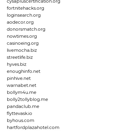
cysapluscertification.org
fortnitehacks.org
loginsearch.org
aodecor.org
donorsmatch.org
nowtimes.org
casinoeing.org
livemocha.biz
streetlife.biz
hyves.biz
enoughinfo.net
pinhive.net
warnabet.net
bollym4u.me
bolly2tollyblog.me
pandaclub.me
flyttevask.io
byhous.com
hartfordplazahotel.com