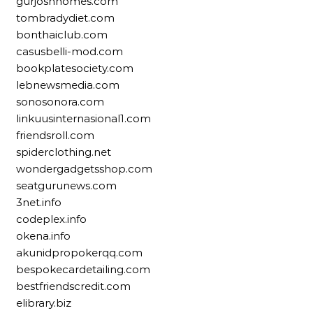
gurjoshhomes.com
tombradydiet.com
bonthaiclub.com
casusbelli-mod.com
bookplatesociety.com
lebnewsmedia.com
sonosonora.com
linkuusinternasional1.com
friendsroll.com
spiderclothing.net
wondergadgetsshop.com
seatgurunews.com
3net.info
codeplex.info
okena.info
akunidpropokerqq.com
bespokecardetailing.com
bestfriendscredit.com
elibrary.biz