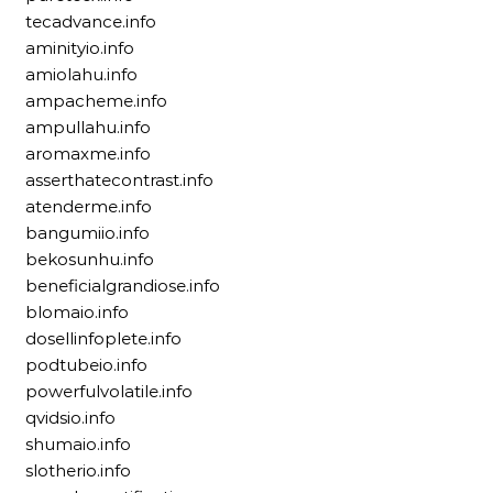
tecadvance.info
aminityio.info
amiolahu.info
ampacheme.info
ampullahu.info
aromaxme.info
asserthatecontrast.info
atenderme.info
bangumiio.info
bekosunhu.info
beneficialgrandiose.info
blomaio.info
dosellinfoplete.info
podtubeio.info
powerfulvolatile.info
qvidsio.info
shumaio.info
slotherio.info