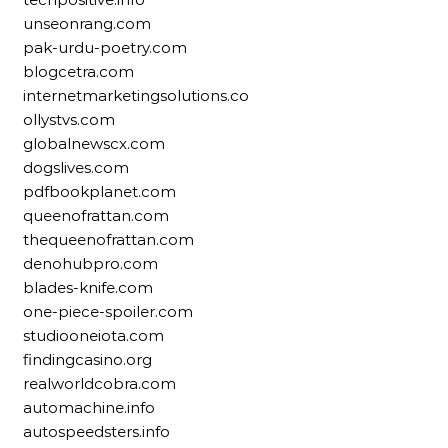
unseonrang.com
pak-urdu-poetry.com
blogcetra.com
internetmarketingsolutions.co
ollystvs.com
globalnewscx.com
dogslives.com
pdfbookplanet.com
queenofrattan.com
thequeenofrattan.com
denohubpro.com
blades-knife.com
one-piece-spoiler.com
studiooneiota.com
findingcasino.org
realworldcobra.com
automachine.info
autospeedsters.info