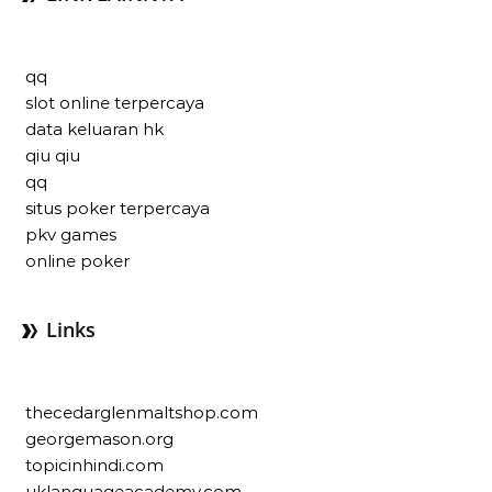
qq
slot online terpercaya
data keluaran hk
qiu qiu
qq
situs poker terpercaya
pkv games
online poker
Links
thecedarglenmaltshop.com
georgemason.org
topicinhindi.com
uklanguageacademy.com