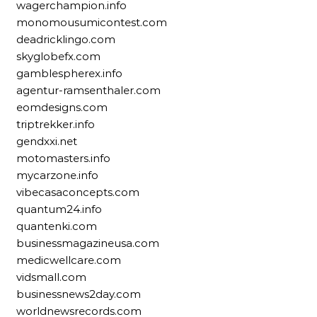
wagerchampion.info
monomousumicontest.com
deadricklingo.com
skyglobefx.com
gamblespherex.info
agentur-ramsenthaler.com
eomdesigns.com
triptrekker.info
gendxxi.net
motomasters.info
mycarzone.info
vibecasaconcepts.com
quantum24.info
quantenki.com
businessmagazineusa.com
medicwellcare.com
vidsmall.com
businessnews2day.com
worldnewsrecords.com