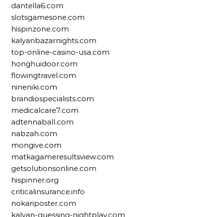
dantella6.com
slotsgamesone.com
hispinzone.com
kalyanbazarnights.com
top-online-casino-usa.com
honghuidoor.com
flowingtravel.com
nineniki.com
brandiospecialists.com
medicalcare7.com
adtennaball.com
nabzah.com
mongive.com
matkagameresultsview.com
getsolutionsonline.com
hispinner.org
criticalinsurance.info
nokariposter.com
kalyan-guessing-nightplay.com