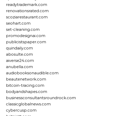
readytrademark.com
renovationsrated.com
scoziarestaurant.com
seohart.com
set-cleaning.com
promodesignai.com
publicistspaper.com
quindaily.com
abosulte.com
aiverse24.com
anubella.com
audiobooksonaudible.com
beautenetwork.com
bitcoin-tracing.com
bodyandshapes.com
businessconsultantsroundrock.com
classicglobalnews.com
cybercusp.com