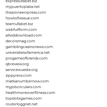
expressufabet.biz
mypuertoplata.net
thepioneerxpress.com
howtofixissue.com
teamufabet.biz
webfullform.com
allviddownload.com
decorsmag.com
gamblingcasinonews.com
universitiesofamerica.net
progameofbrands.com
qbreview.org
servicewueste.org
zippyrevs.com
matkanumbernow.com
myjobcirculars.com
healthmoreoverfitness.com
topslotxgames.com
routerloggnet.net