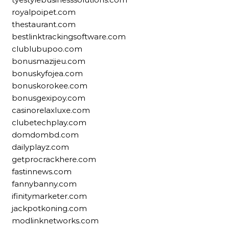
royalpoipet.com
thestaurant.com
bestlinktrackingsoftware.com
clublubupoo.com
bonusmazijeu.com
bonuskyfojea.com
bonuskorokee.com
bonusgexipoy.com
casinorelaxluxe.com
clubetechplay.com
domdombd.com
dailyplayz.com
getprocrackhere.com
fastinnews.com
fannybanny.com
ifinitymarketer.com
jackpotkoning.com
modlinknetworks.com