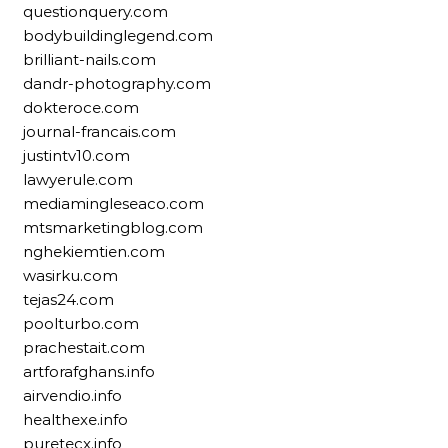
questionquery.com
bodybuildinglegend.com
brilliant-nails.com
dandr-photography.com
dokteroce.com
journal-francais.com
justintv10.com
lawyerule.com
mediamingleseaco.com
mtsmarketingblog.com
nghekiemtien.com
wasirku.com
tejas24.com
poolturbo.com
prachestait.com
artforafghans.info
airvendio.info
healthexe.info
puretecx.info