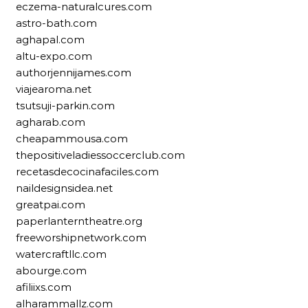
eczema-naturalcures.com
astro-bath.com
aghapal.com
altu-expo.com
authorjennijames.com
viajearoma.net
tsutsuji-parkin.com
agharab.com
cheapammousa.com
thepositiveladiessoccerclub.com
recetasdecocinafaciles.com
naildesignsidea.net
greatpai.com
paperlanterntheatre.org
freeworshipnetwork.com
watercraftllc.com
abourge.com
afiliixs.com
alharammallz.com