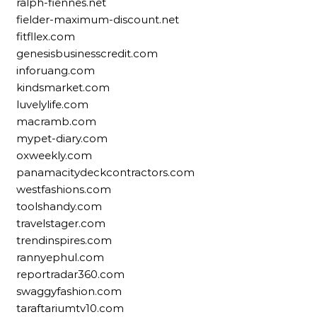
ralph-fiennes.net
fielder-maximum-discount.net
fitfllex.com
genesisbusinesscredit.com
inforuang.com
kindsmarket.com
luvelylife.com
macramb.com
mypet-diary.com
oxweekly.com
panamacitydeckcontractors.com
westfashions.com
toolshandy.com
travelstager.com
trendinspires.com
rannyephul.com
reportradar360.com
swaggyfashion.com
taraftariumtv10.com