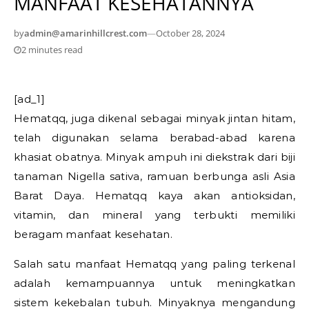
MANFAAT KESEHATANNYA
by
admin@amarinhillcrest.com
—
October 28, 2024
2 minutes read
[ad_1]
Hematqq, juga dikenal sebagai minyak jintan hitam,
telah digunakan selama berabad-abad karena
khasiat obatnya. Minyak ampuh ini diekstrak dari biji
tanaman Nigella sativa, ramuan berbunga asli Asia
Barat Daya. Hematqq kaya akan antioksidan,
vitamin, dan mineral yang terbukti memiliki
beragam manfaat kesehatan.
Salah satu manfaat Hematqq yang paling terkenal
adalah kemampuannya untuk meningkatkan
sistem kekebalan tubuh. Minyaknya mengandung