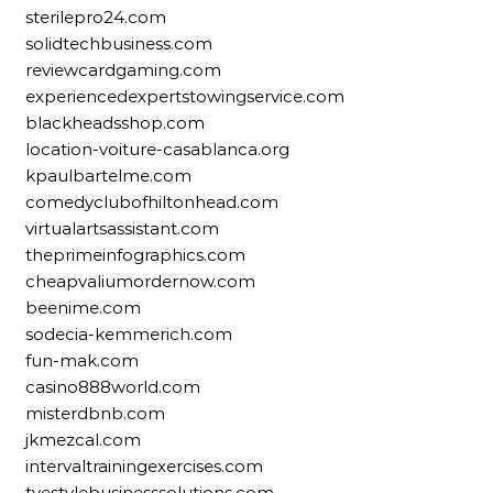
sterilepro24.com
solidtechbusiness.com
reviewcardgaming.com
experiencedexpertstowingservice.com
blackheadsshop.com
location-voiture-casablanca.org
kpaulbartelme.com
comedyclubofhiltonhead.com
virtualartsassistant.com
theprimeinfographics.com
cheapvaliumordernow.com
beenime.com
sodecia-kemmerich.com
fun-mak.com
casino888world.com
misterdbnb.com
jkmezcal.com
intervaltrainingexercises.com
tyestylebusinesssolutions.com