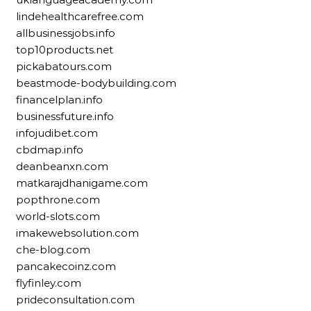
lindehealthcarefree.com
allbusinessjobs.info
top10products.net
pickabatours.com
beastmode-bodybuilding.com
financelplan.info
businessfuture.info
infojudibet.com
cbdmap.info
deanbeanxn.com
matkarajdhanigame.com
popthrone.com
world-slots.com
imakewebsolution.com
che-blog.com
pancakecoinz.com
flyfinley.com
prideconsultation.com