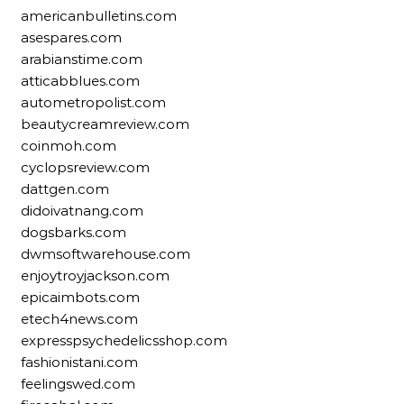
americanbulletins.com
asespares.com
arabianstime.com
atticabblues.com
autometropolist.com
beautycreamreview.com
coinmoh.com
cyclopsreview.com
dattgen.com
didoivatnang.com
dogsbarks.com
dwmsoftwarehouse.com
enjoytroyjackson.com
epicaimbots.com
etech4news.com
expresspsychedelicsshop.com
fashionistani.com
feelingswed.com