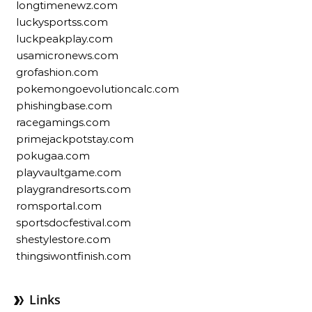
longtimenewz.com
luckysportss.com
luckpeakplay.com
usamicronews.com
grofashion.com
pokemongoevolutioncalc.com
phishingbase.com
racegamings.com
primejackpotstay.com
pokugaa.com
playvaultgame.com
playgrandresorts.com
romsportal.com
sportsdocfestival.com
shestylestore.com
thingsiwontfinish.com
Links