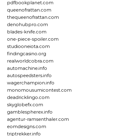
pdfbookplanet.com
queenofrattan.com
thequeenofrattan.com
denohubpro.com
blades-knife.com
one-piece-spoiler.com
studiooneiota.com
findingcasino.org
realworldcobra.com
automachine.info
autospeedsters.info
wagerchampion.info
monomousumicontest.com
deadricklingo.com
skyglobefx.com
gamblespherex.info
agentur-ramsenthaler.com
eomdesigns.com
triptrekker.info