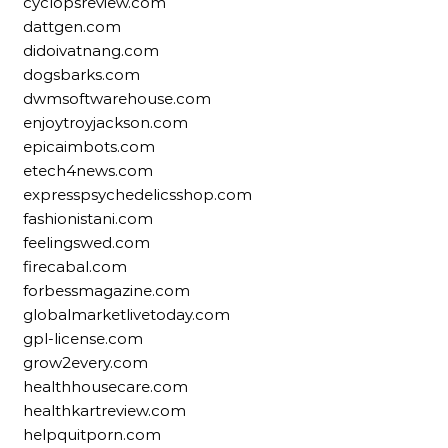
cyclopsreview.com
dattgen.com
didoivatnang.com
dogsbarks.com
dwmsoftwarehouse.com
enjoytroyjackson.com
epicaimbots.com
etech4news.com
expresspsychedelicsshop.com
fashionistani.com
feelingswed.com
firecabal.com
forbessmagazine.com
globalmarketlivetoday.com
gpl-license.com
grow2every.com
healthhousecare.com
healthkartreview.com
helpquitporn.com