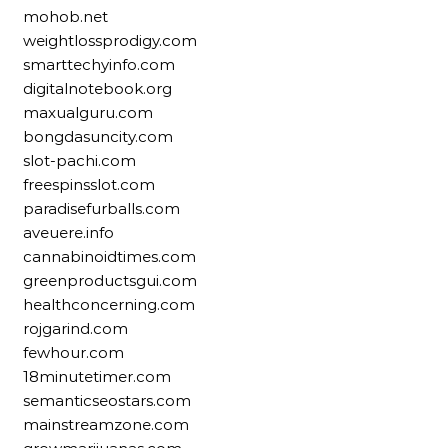
mohob.net
weightlossprodigy.com
smarttechyinfo.com
digitalnotebook.org
maxualguru.com
bongdasuncity.com
slot-pachi.com
freespinsslot.com
paradisefurballs.com
aveuere.info
cannabinoidtimes.com
greenproductsgui.com
healthconcerning.com
rojgarind.com
fewhour.com
18minutetimer.com
semanticseostars.com
mainstreamzone.com