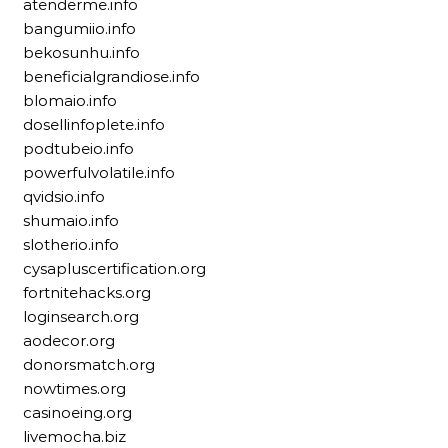
atenderme.info
bangumiio.info
bekosunhu.info
beneficialgrandiose.info
blomaio.info
dosellinfoplete.info
podtubeio.info
powerfulvolatile.info
qvidsio.info
shumaio.info
slotherio.info
cysapluscertification.org
fortnitehacks.org
loginsearch.org
aodecor.org
donorsmatch.org
nowtimes.org
casinoeing.org
livemocha.biz