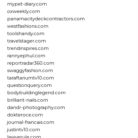
mypet-diary.com
oxweekly.com
panamacitydeckcontractors.com
westfashions.com
toolshandy.com
travelstager.com
trendinspires.com
rannyephul.com
reportradar360.com
swaggyfashion.com
taraftariumtv10.com
questionquery.com
bodybuildinglegend.com
brilliant-nails.com
dandr-photography.com
dokteroce.com
journal-francais.com
justintv10.com
lawyerule.com