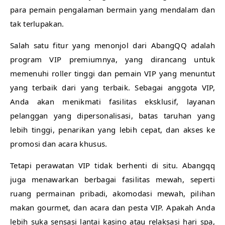
para pemain pengalaman bermain yang mendalam dan
tak terlupakan.
Salah satu fitur yang menonjol dari AbangQQ adalah
program VIP premiumnya, yang dirancang untuk
memenuhi roller tinggi dan pemain VIP yang menuntut
yang terbaik dari yang terbaik. Sebagai anggota VIP,
Anda akan menikmati fasilitas eksklusif, layanan
pelanggan yang dipersonalisasi, batas taruhan yang
lebih tinggi, penarikan yang lebih cepat, dan akses ke
promosi dan acara khusus.
Tetapi perawatan VIP tidak berhenti di situ. Abangqq
juga menawarkan berbagai fasilitas mewah, seperti
ruang permainan pribadi, akomodasi mewah, pilihan
makan gourmet, dan acara dan pesta VIP. Apakah Anda
lebih suka sensasi lantai kasino atau relaksasi hari spa,