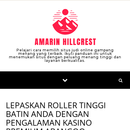
Skip to content
Pelajari cara memilih situs judi online gampang
menang yang terbaik. Ikuti panduan ini untuk
menemukan situs dengan peluang menang tinggi dan
layanan berkualitas.
LEPASKAN ROLLER TINGGI
BATIN ANDA DENGAN
PENGALAMAN KASINO