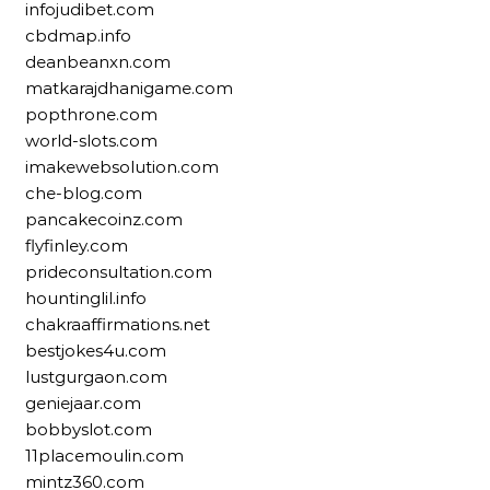
infojudibet.com
cbdmap.info
deanbeanxn.com
matkarajdhanigame.com
popthrone.com
world-slots.com
imakewebsolution.com
che-blog.com
pancakecoinz.com
flyfinley.com
prideconsultation.com
hountinglil.info
chakraaffirmations.net
bestjokes4u.com
lustgurgaon.com
geniejaar.com
bobbyslot.com
11placemoulin.com
mintz360.com