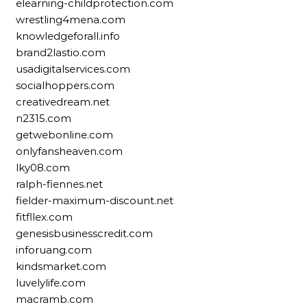
elearning-childprotection.com
wrestling4mena.com
knowledgeforall.info
brand2lastio.com
usadigitalservices.com
socialhoppers.com
creativedream.net
n2315.com
getwebonline.com
onlyfansheaven.com
lky08.com
ralph-fiennes.net
fielder-maximum-discount.net
fitfllex.com
genesisbusinesscredit.com
inforuang.com
kindsmarket.com
luvelylife.com
macramb.com