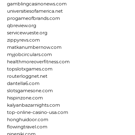
gamblingcasinonews.com
universitiesofamerica.net
progameofbrands.com
qbreview.org
servicewueste.org
zippyrevs.com
matkanumbernow.com
myjobcirculars.com
healthmoreoverfitness.com
topslotxgames.com
routerloggnet.net
dantella6.com
slotsgamesone.com
hispinzone.com
kalyanbazarnights.com
top-online-casino-usa.com
honghuidoor.com
flowingtravel.com
nineniki.com