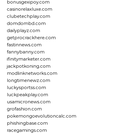
bonusgexipoy.com
casinorelaxluxe.com
clubetechplay.com
domdombd.com
dailyplayz.com
getprocrackhere.com
fastinnews.com
fannybanny.com
ifinitymarketer.com
jackpotkoning.com
modlinknetworks.com
longtimenewz.com
luckysportss.com
luckpeakplay.com
usamicronews.com
grofashion.com
pokemongoevolutioncalc.com
phishingbase.com
racegamings.com