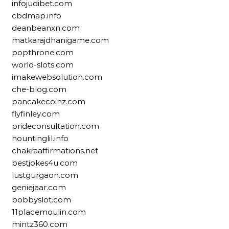
infojudibet.com
cbdmap.info
deanbeanxn.com
matkarajdhanigame.com
popthrone.com
world-slots.com
imakewebsolution.com
che-blog.com
pancakecoinz.com
flyfinley.com
prideconsultation.com
hountinglil.info
chakraaffirmations.net
bestjokes4u.com
lustgurgaon.com
geniejaar.com
bobbyslot.com
11placemoulin.com
mintz360.com