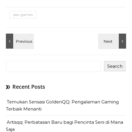
pkv games
Search
Recent Posts
Temukan Sensasi GoldenQQ: Pengalaman Gaming
Terbaik Menanti
Artisqq: Perbatasan Baru bagi Pencinta Seni di Mana
Saja