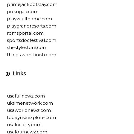
primejackpotstay.com
pokugaa.com
playvaultgame.com
playgrandresorts.com
romsportal.com
sportsdocfestival.com
shestylestore.com
thingsiwontfinish.com
Links
usafullnewz.com
uktimenetwork.com
usaworldnewz.com
todayusaexplore.com
usalocality.com
usafournewz.com