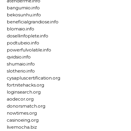
atenderme.info
bangumiio.info
bekosunhu.info
beneficialgrandiose.info
blomaio.info
dosellinfoplete.info
podtubeio.info
powerfulvolatile.info
qvidsio.info
shumaio.info
slotherio.info
cysapluscertification.org
fortnitehacks.org
loginsearch.org
aodecor.org
donorsmatch.org
nowtimes.org
casinoeing.org
livemocha.biz