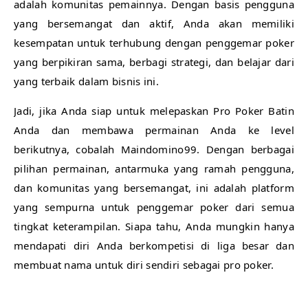
adalah komunitas pemainnya. Dengan basis pengguna
yang bersemangat dan aktif, Anda akan memiliki
kesempatan untuk terhubung dengan penggemar poker
yang berpikiran sama, berbagi strategi, dan belajar dari
yang terbaik dalam bisnis ini.
Jadi, jika Anda siap untuk melepaskan Pro Poker Batin
Anda dan membawa permainan Anda ke level
berikutnya, cobalah Maindomino99. Dengan berbagai
pilihan permainan, antarmuka yang ramah pengguna,
dan komunitas yang bersemangat, ini adalah platform
yang sempurna untuk penggemar poker dari semua
tingkat keterampilan. Siapa tahu, Anda mungkin hanya
mendapati diri Anda berkompetisi di liga besar dan
membuat nama untuk diri sendiri sebagai pro poker.