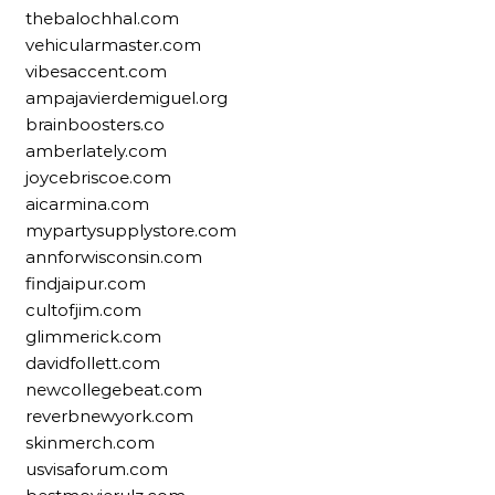
thebalochhal.com
vehicularmaster.com
vibesaccent.com
ampajavierdemiguel.org
brainboosters.co
amberlately.com
joycebriscoe.com
aicarmina.com
mypartysupplystore.com
annforwisconsin.com
findjaipur.com
cultofjim.com
glimmerick.com
davidfollett.com
newcollegebeat.com
reverbnewyork.com
skinmerch.com
usvisaforum.com