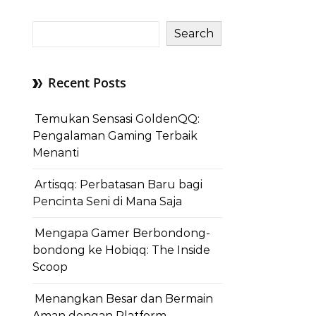
Search
Recent Posts
Temukan Sensasi GoldenQQ:
Pengalaman Gaming Terbaik
Menanti
Artisqq: Perbatasan Baru bagi
Pencinta Seni di Mana Saja
Mengapa Gamer Berbondong-
bondong ke Hobiqq: The Inside
Scoop
Menangkan Besar dan Bermain
Aman dengan Platform