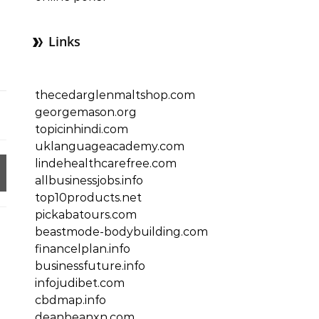
Links
thecedarglenmaltshop.com
georgemason.org
topicinhindi.com
uklanguageacademy.com
lindehealthcarefree.com
allbusinessjobs.info
top10products.net
pickabatours.com
beastmode-bodybuilding.com
financelplan.info
businessfuture.info
infojudibet.com
cbdmap.info
deanbeanxn.com