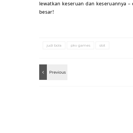
lewatkan keseruan dan keseruannya –
besar!
judi bola
pkv games
slot