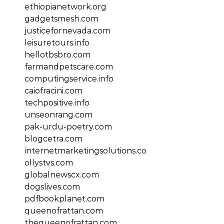
ethiopianetwork.org
gadgetsmesh.com
justicefornevada.com
leisuretours.info
hellotbsbro.com
farmandpetscare.com
computingservice.info
caiofracini.com
techpositive.info
unseonrang.com
pak-urdu-poetry.com
blogcetra.com
internetmarketingsolutions.co
ollystvs.com
globalnewscx.com
dogslives.com
pdfbookplanet.com
queenofrattan.com
thequeenofrattan.com