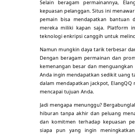
Selain beragam permainannya, Ela
kepuasan pelanggan. Situs ini menaw
pemain bisa mendapatkan bantuan 
mereka miliki kapan saja. Platform
teknologi enkripsi canggih untuk melin
Namun mungkin daya tarik terbesar da
Dengan beragam permainan dan promos
kemenangan besar dan menguangkan p
Anda ingin mendapatkan sedikit uang
dalam mendapatkan jackpot, ElangQQ
mencapai tujuan Anda.
Jadi mengapa menunggu? Bergabunglah
hiburan tanpa akhir dan peluang men
dan komitmen terhadap kepuasan pel
siapa pun yang ingin meningkatkan