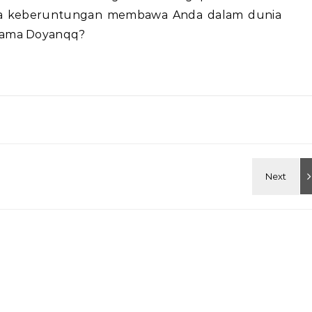
na keberuntungan membawa Anda dalam dunia
sama Doyanqq?