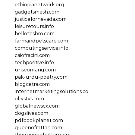
ethiopianetwork.org
gadgetsmesh.com
justicefornevada.com
leisuretours.info
hellotbsbro.com
farmandpetscare.com
computingservice.info
caiofracini.com
techpositive.info
unseonrang.com
pak-urdu-poetry.com
blogcetra.com
internetmarketingsolutions.co
ollystvs.com
globalnewscx.com
dogslives.com
pdfbookplanet.com
queenofrattan.com
thequeenofrattan.com