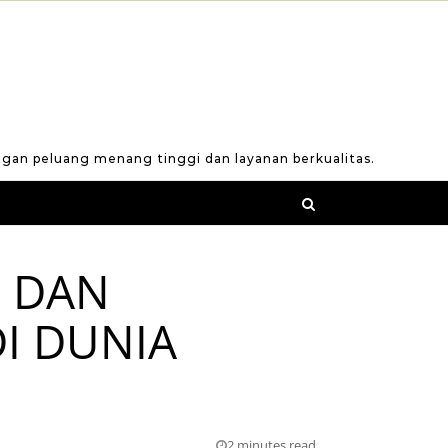
ngan peluang menang tinggi dan layanan berkualitas.
 DAN
I DUNIA
2 minutes read