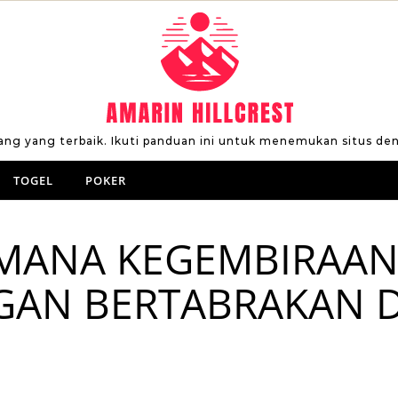
nang yang terbaik. Ikuti panduan ini untuk menemukan situs de
TOGEL
POKER
MANA KEGEMBIRAAN
AN BERTABRAKAN D