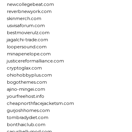
newcollegebeat.com
reverbnewyork.com
skinmerch.com
usvisaforum.com
bestmovierulz.com
jagalchi-trade.com
loopersound.com
minapenelope.com
justicereformalliance.com
cryptoglax.com
ohiohobbyplus.com
bogothemes.com
ajino-mingei.com
yourfreehost.info
cheapnorthfacejacketsm.com
gurjoshhomes.com
tombradydiet.com
bonthaiclub.com
casusbelli-mod.com