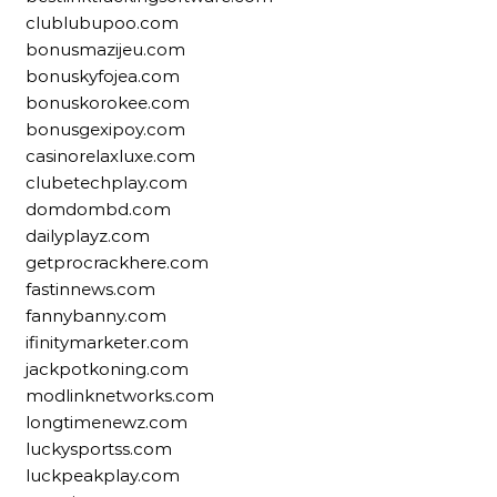
clublubupoo.com
bonusmazijeu.com
bonuskyfojea.com
bonuskorokee.com
bonusgexipoy.com
casinorelaxluxe.com
clubetechplay.com
domdombd.com
dailyplayz.com
getprocrackhere.com
fastinnews.com
fannybanny.com
ifinitymarketer.com
jackpotkoning.com
modlinknetworks.com
longtimenewz.com
luckysportss.com
luckpeakplay.com