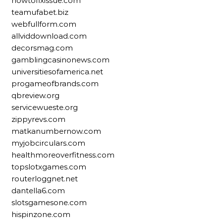
howtofixissue.com
teamufabet.biz
webfullform.com
allviddownload.com
decorsmag.com
gamblingcasinonews.com
universitiesofamerica.net
progameofbrands.com
qbreview.org
servicewueste.org
zippyrevs.com
matkanumbernow.com
myjobcirculars.com
healthmoreoverfitness.com
topslotxgames.com
routerloggnet.net
dantella6.com
slotsgamesone.com
hispinzone.com