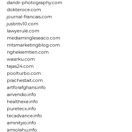
dandr-photography.com
dokteroce.com
journal-francais.com
justintv10.com
lawyerule.com
mediamingleseaco.com
mtsmarketingblog.com
nghekiemtien.com
wasirku.com
tejas24.com
poolturbo.com
prachestait.com
artforafghans.info
airvendio.info
healthexe.info
puretecx.info
tecadvance.info
aminityio.info
amiolahu.info