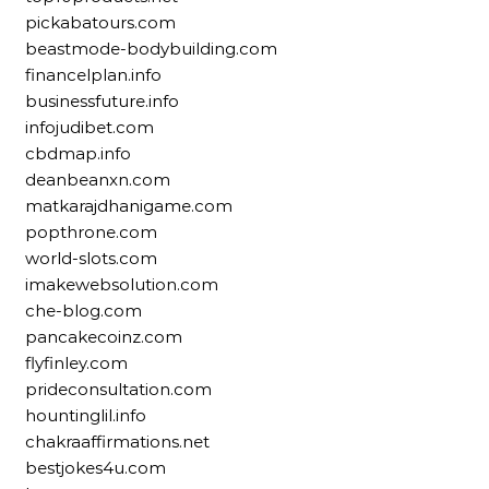
pickabatours.com
beastmode-bodybuilding.com
financelplan.info
businessfuture.info
infojudibet.com
cbdmap.info
deanbeanxn.com
matkarajdhanigame.com
popthrone.com
world-slots.com
imakewebsolution.com
che-blog.com
pancakecoinz.com
flyfinley.com
prideconsultation.com
hountinglil.info
chakraaffirmations.net
bestjokes4u.com