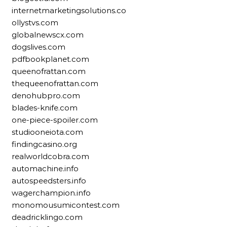
internetmarketingsolutions.co
ollystvs.com
globalnewscx.com
dogslives.com
pdfbookplanet.com
queenofrattan.com
thequeenofrattan.com
denohubpro.com
blades-knife.com
one-piece-spoiler.com
studiooneiota.com
findingcasino.org
realworldcobra.com
automachine.info
autospeedsters.info
wagerchampion.info
monomousumicontest.com
deadricklingo.com