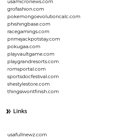
usamicronews.com
grofashion.com
pokemongoevolutioncalc.com
phishingbase.com
racegamings.com
primejackpotstay.com
pokugaa.com
playvaultgame.com
playgrandresorts.com
romsportal.com
sportsdocfestival.com
shestylestore.com
thingsiwontfinish.com
Links
usafullnewz.com