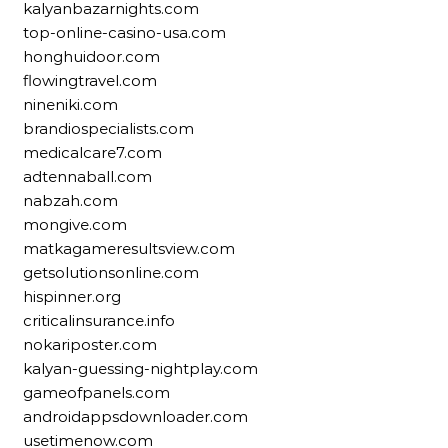
kalyanbazarnights.com
top-online-casino-usa.com
honghuidoor.com
flowingtravel.com
nineniki.com
brandiospecialists.com
medicalcare7.com
adtennaball.com
nabzah.com
mongive.com
matkagameresultsview.com
getsolutionsonline.com
hispinner.org
criticalinsurance.info
nokariposter.com
kalyan-guessing-nightplay.com
gameofpanels.com
androidappsdownloader.com
usetimenow.com