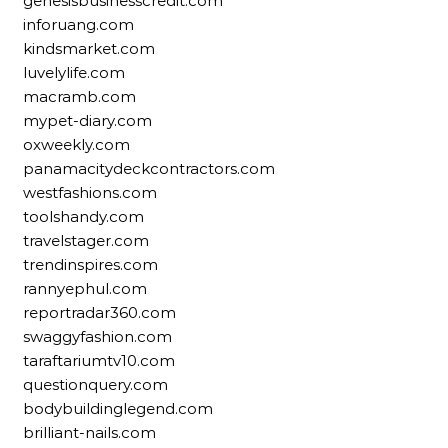
genesisbusinesscredit.com
inforuang.com
kindsmarket.com
luvelylife.com
macramb.com
mypet-diary.com
oxweekly.com
panamacitydeckcontractors.com
westfashions.com
toolshandy.com
travelstager.com
trendinspires.com
rannyephul.com
reportradar360.com
swaggyfashion.com
taraftariumtv10.com
questionquery.com
bodybuildinglegend.com
brilliant-nails.com