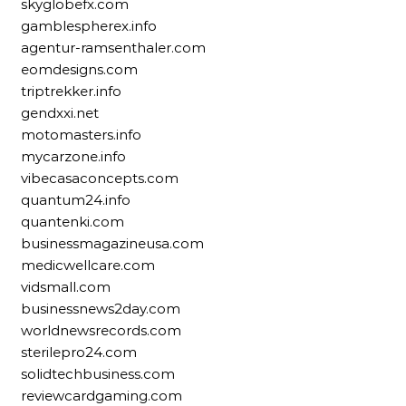
skyglobefx.com
gamblespherex.info
agentur-ramsenthaler.com
eomdesigns.com
triptrekker.info
gendxxi.net
motomasters.info
mycarzone.info
vibecasaconcepts.com
quantum24.info
quantenki.com
businessmagazineusa.com
medicwellcare.com
vidsmall.com
businessnews2day.com
worldnewsrecords.com
sterilepro24.com
solidtechbusiness.com
reviewcardgaming.com