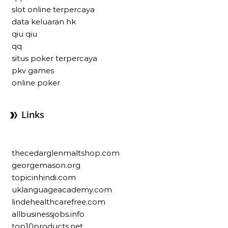
slot online terpercaya
data keluaran hk
qiu qiu
qq
situs poker terpercaya
pkv games
online poker
Links
thecedarglenmaltshop.com
georgemason.org
topicinhindi.com
uklanguageacademy.com
lindehealthcarefree.com
allbusinessjobs.info
top10products.net