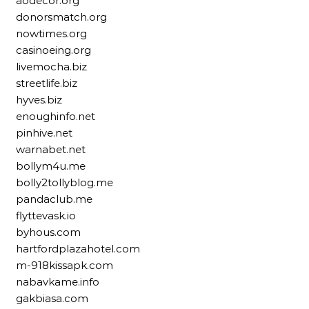
aodecor.org
donorsmatch.org
nowtimes.org
casinoeing.org
livemocha.biz
streetlife.biz
hyves.biz
enoughinfo.net
pinhive.net
warnabet.net
bollym4u.me
bolly2tollyblog.me
pandaclub.me
flyttevask.io
byhous.com
hartfordplazahotel.com
m-918kissapk.com
nabavkame.info
gakbiasa.com