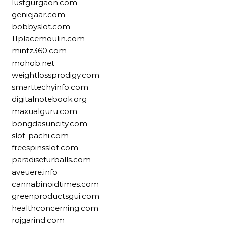
lustgurgaon.com
geniejaar.com
bobbyslot.com
11placemoulin.com
mintz360.com
mohob.net
weightlossprodigy.com
smarttechyinfo.com
digitalnotebook.org
maxualguru.com
bongdasuncity.com
slot-pachi.com
freespinsslot.com
paradisefurballs.com
aveuere.info
cannabinoidtimes.com
greenproductsgui.com
healthconcerning.com
rojgarind.com