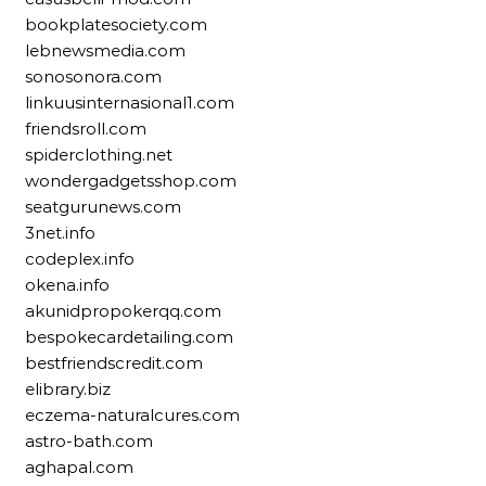
bookplatesociety.com
lebnewsmedia.com
sonosonora.com
linkuusinternasional1.com
friendsroll.com
spiderclothing.net
wondergadgetsshop.com
seatgurunews.com
3net.info
codeplex.info
okena.info
akunidpropokerqq.com
bespokecardetailing.com
bestfriendscredit.com
elibrary.biz
eczema-naturalcures.com
astro-bath.com
aghapal.com