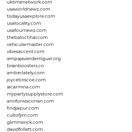
uktimenetwork.com
usaworldnewz.com
todayusaexplore.com
usalocality.com
usafournewz.com
thebalochhal.com
vehicularmaster.com
vibesaccent.com
ampajavierdemiguel.org
brainboosters.co
amberlately.com
joycebriscoe.com
aicarmina.com
mypartysupplystore.com
annforwisconsin.com
findjaipur.com
cultofjim.com
glimmerick.com
davidfollett.com