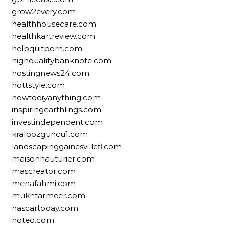
grow2every.com
healthhousecare.com
healthkartreview.com
helpquitporn.com
highqualitybanknote.com
hostingnews24.com
hottstyle.com
howtodiyanything.com
inspiringearthlings.com
investindependent.com
kralbozguncu1.com
landscapinggainesvillefl.com
maisonhauturier.com
mascreator.com
menafahmi.com
mukhtarmeer.com
nascartoday.com
nqted.com