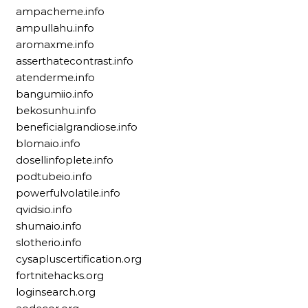
ampacheme.info
ampullahu.info
aromaxme.info
asserthatecontrast.info
atenderme.info
bangumiio.info
bekosunhu.info
beneficialgrandiose.info
blomaio.info
dosellinfoplete.info
podtubeio.info
powerfulvolatile.info
qvidsio.info
shumaio.info
slotherio.info
cysapluscertification.org
fortnitehacks.org
loginsearch.org