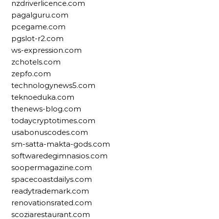
nzdriverlicence.com
pagalguru.com
pcegame.com
pgslot-r2.com
ws-expression.com
zchotels.com
zepfo.com
technologynews5.com
teknoeduka.com
thenews-blog.com
todaycryptotimes.com
usabonuscodes.com
sm-satta-makta-gods.com
softwaredegimnasios.com
soopermagazine.com
spacecoastdailys.com
readytrademark.com
renovationsrated.com
scoziarestaurant.com