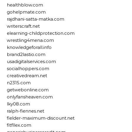
healthblow.com
gohelpmate.com
rajdhani-satta-matka.com
writerscraft.net
elearning-childprotection.com
wrestling4mena.com
knowledgeforall.info
brand2lastio.com
usadigitalservices.com
socialhoppers.com
creativedream.net
n2315.com
getwebonline.com
onlyfansheaven.com
lky08.com
ralph-fiennes.net
fielder-maximum-discount.net
fitfllex.com