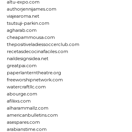
altu-expo.com
authorjennijames.com
viajearoma.net
tsutsuji-parkin.com
agharab.com
cheapammousa.com
thepositiveladiessoccerclub.com
recetasdecocinafaciles.com
naildesignsidea.net
greatpai.com
paperlanterntheatre.org
freeworshipnetwork.com
watercraftllc.com
abourge.com
afiliixs.com
alharammallz.com
americanbulletins.com
asespares.com
arabianstime.com