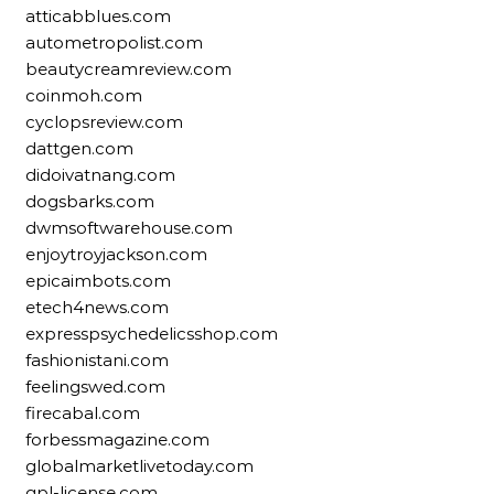
atticabblues.com
autometropolist.com
beautycreamreview.com
coinmoh.com
cyclopsreview.com
dattgen.com
didoivatnang.com
dogsbarks.com
dwmsoftwarehouse.com
enjoytroyjackson.com
epicaimbots.com
etech4news.com
expresspsychedelicsshop.com
fashionistani.com
feelingswed.com
firecabal.com
forbessmagazine.com
globalmarketlivetoday.com
gpl-license.com