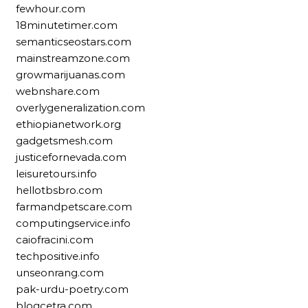
fewhour.com
18minutetimer.com
semanticseostars.com
mainstreamzone.com
growmarijuanas.com
webnshare.com
overlygeneralization.com
ethiopianetwork.org
gadgetsmesh.com
justicefornevada.com
leisuretours.info
hellotbsbro.com
farmandpetscare.com
computingservice.info
caiofracini.com
techpositive.info
unseonrang.com
pak-urdu-poetry.com
blogcetra.com