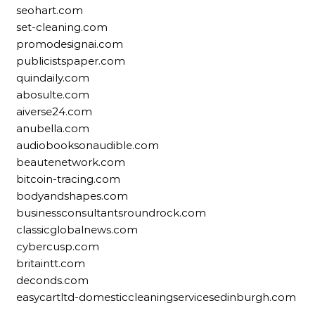
seohart.com
set-cleaning.com
promodesignai.com
publicistspaper.com
quindaily.com
abosulte.com
aiverse24.com
anubella.com
audiobooksonaudible.com
beautenetwork.com
bitcoin-tracing.com
bodyandshapes.com
businessconsultantsroundrock.com
classicglobalnews.com
cybercusp.com
britaintt.com
deconds.com
easycartltd-domesticcleaningservicesedinburgh.com