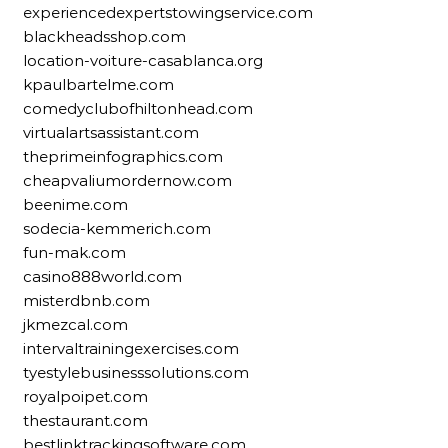
experiencedexpertstowingservice.com
blackheadsshop.com
location-voiture-casablanca.org
kpaulbartelme.com
comedyclubofhiltonhead.com
virtualartsassistant.com
theprimeinfographics.com
cheapvaliumordernow.com
beenime.com
sodecia-kemmerich.com
fun-mak.com
casino888world.com
misterdbnb.com
jkmezcal.com
intervaltrainingexercises.com
tyestylebusinesssolutions.com
royalpoipet.com
thestaurant.com
bestlinktrackingsoftware.com