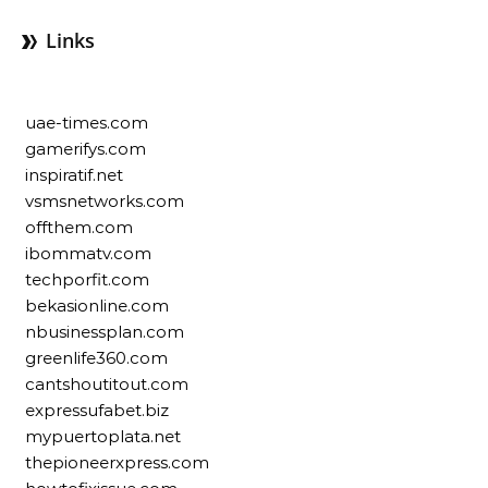
Links
uae-times.com
gamerifys.com
inspiratif.net
vsmsnetworks.com
offthem.com
ibommatv.com
techporfit.com
bekasionline.com
nbusinessplan.com
greenlife360.com
cantshoutitout.com
expressufabet.biz
mypuertoplata.net
thepioneerxpress.com