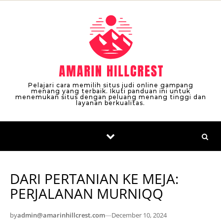
Skip to content
Pelajari cara memilih situs judi online gampang
menang yang terbaik. Ikuti panduan ini untuk
menemukan situs dengan peluang menang tinggi dan
layanan berkualitas.
DARI PERTANIAN KE MEJA:
PERJALANAN MURNIQQ
by
admin@amarinhillcrest.com
—
December 10, 2024