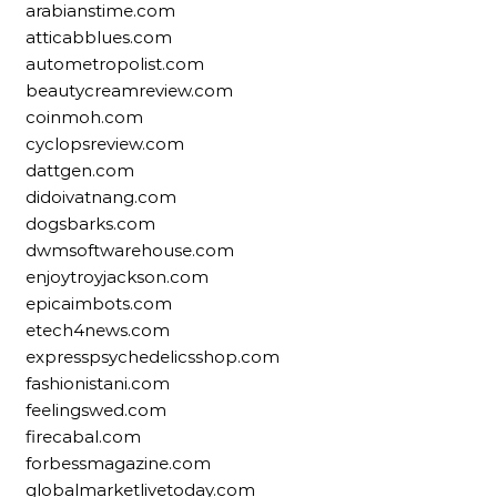
arabianstime.com
atticabblues.com
autometropolist.com
beautycreamreview.com
coinmoh.com
cyclopsreview.com
dattgen.com
didoivatnang.com
dogsbarks.com
dwmsoftwarehouse.com
enjoytroyjackson.com
epicaimbots.com
etech4news.com
expresspsychedelicsshop.com
fashionistani.com
feelingswed.com
firecabal.com
forbessmagazine.com
globalmarketlivetoday.com