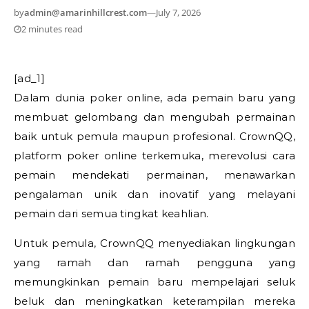
by
admin@amarinhillcrest.com
—
July 7, 2026
2 minutes read
[ad_1]
Dalam dunia poker online, ada pemain baru yang
membuat gelombang dan mengubah permainan
baik untuk pemula maupun profesional. CrownQQ,
platform poker online terkemuka, merevolusi cara
pemain mendekati permainan, menawarkan
pengalaman unik dan inovatif yang melayani
pemain dari semua tingkat keahlian.
Untuk pemula, CrownQQ menyediakan lingkungan
yang ramah dan ramah pengguna yang
memungkinkan pemain baru mempelajari seluk
beluk dan meningkatkan keterampilan mereka