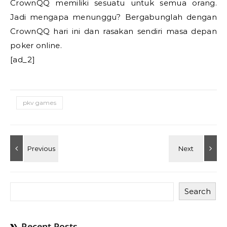
CrownQQ memiliki sesuatu untuk semua orang.
Jadi mengapa menunggu? Bergabunglah dengan
CrownQQ hari ini dan rasakan sendiri masa depan
poker online.
[ad_2]
pkv games
Search
Recent Posts