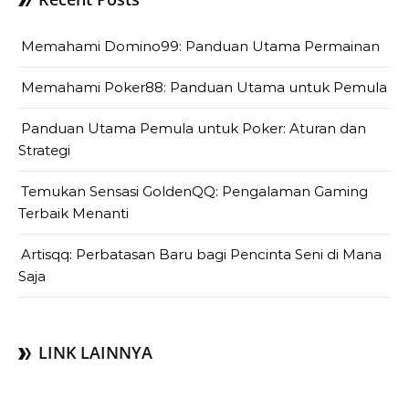
Memahami Domino99: Panduan Utama Permainan
Memahami Poker88: Panduan Utama untuk Pemula
Panduan Utama Pemula untuk Poker: Aturan dan
Strategi
Temukan Sensasi GoldenQQ: Pengalaman Gaming
Terbaik Menanti
Artisqq: Perbatasan Baru bagi Pencinta Seni di Mana
Saja
LINK LAINNYA