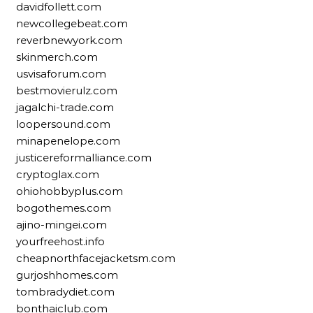
davidfollett.com
newcollegebeat.com
reverbnewyork.com
skinmerch.com
usvisaforum.com
bestmovierulz.com
jagalchi-trade.com
loopersound.com
minapenelope.com
justicereformalliance.com
cryptoglax.com
ohiohobbyplus.com
bogothemes.com
ajino-mingei.com
yourfreehost.info
cheapnorthfacejacketsm.com
gurjoshhomes.com
tombradydiet.com
bonthaiclub.com