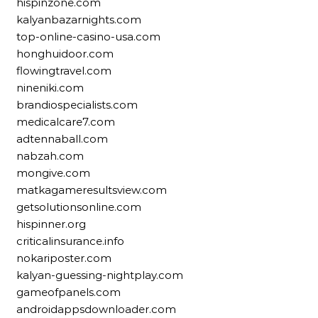
hispinzone.com
kalyanbazarnights.com
top-online-casino-usa.com
honghuidoor.com
flowingtravel.com
nineniki.com
brandiospecialists.com
medicalcare7.com
adtennaball.com
nabzah.com
mongive.com
matkagameresultsview.com
getsolutionsonline.com
hispinner.org
criticalinsurance.info
nokariposter.com
kalyan-guessing-nightplay.com
gameofpanels.com
androidappsdownloader.com