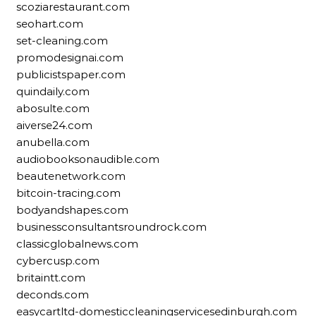
scoziarestaurant.com
seohart.com
set-cleaning.com
promodesignai.com
publicistspaper.com
quindaily.com
abosulte.com
aiverse24.com
anubella.com
audiobooksonaudible.com
beautenetwork.com
bitcoin-tracing.com
bodyandshapes.com
businessconsultantsroundrock.com
classicglobalnews.com
cybercusp.com
britaintt.com
deconds.com
easycartltd-domesticcleaningservicesedinburgh.com