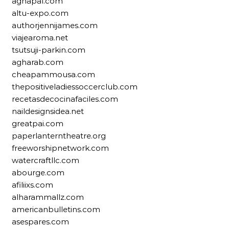
aghapal.com
altu-expo.com
authorjennijames.com
viajearoma.net
tsutsuji-parkin.com
agharab.com
cheapammousa.com
thepositiveladiessoccerclub.com
recetasdecocinafaciles.com
naildesignsidea.net
greatpai.com
paperlanterntheatre.org
freeworshipnetwork.com
watercraftllc.com
abourge.com
afiliixs.com
alharammallz.com
americanbulletins.com
asespares.com