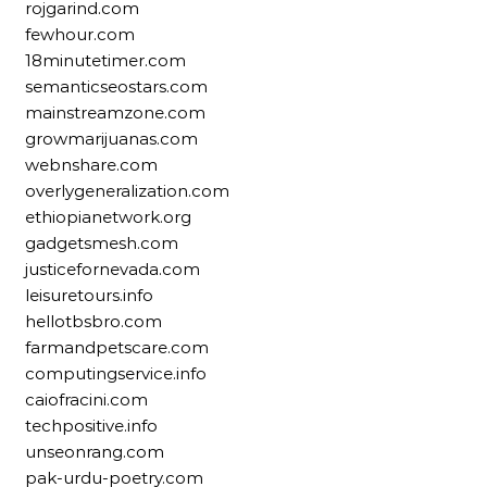
rojgarind.com
fewhour.com
18minutetimer.com
semanticseostars.com
mainstreamzone.com
growmarijuanas.com
webnshare.com
overlygeneralization.com
ethiopianetwork.org
gadgetsmesh.com
justicefornevada.com
leisuretours.info
hellotbsbro.com
farmandpetscare.com
computingservice.info
caiofracini.com
techpositive.info
unseonrang.com
pak-urdu-poetry.com