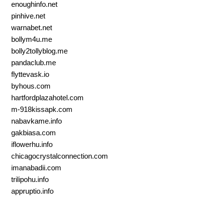
enoughinfo.net
pinhive.net
warnabet.net
bollym4u.me
bolly2tollyblog.me
pandaclub.me
flyttevask.io
byhous.com
hartfordplazahotel.com
m-918kissapk.com
nabavkame.info
gakbiasa.com
iflowerhu.info
chicagocrystalconnection.com
imanabadii.com
trilipohu.info
appruptio.info