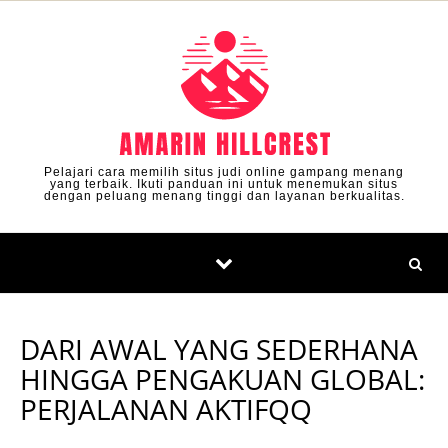
Skip to content
Pelajari cara memilih situs judi online gampang menang
yang terbaik. Ikuti panduan ini untuk menemukan situs
dengan peluang menang tinggi dan layanan berkualitas.
DARI AWAL YANG SEDERHANA
HINGGA PENGAKUAN GLOBAL:
PERJALANAN AKTIFQQ