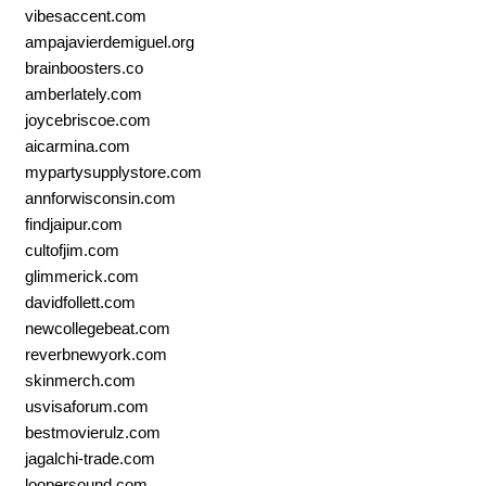
vibesaccent.com
ampajavierdemiguel.org
brainboosters.co
amberlately.com
joycebriscoe.com
aicarmina.com
mypartysupplystore.com
annforwisconsin.com
findjaipur.com
cultofjim.com
glimmerick.com
davidfollett.com
newcollegebeat.com
reverbnewyork.com
skinmerch.com
usvisaforum.com
bestmovierulz.com
jagalchi-trade.com
loopersound.com