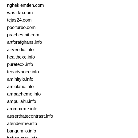
nghekiemtien.com
wasirku.com
tejas24.com
poolturbo.com
prachestait.com
artforafghans.info
airvendio.info
healthexe.info
puretecx.info
tecadvance.info
aminityio.info
amiolahu.info
ampacheme.info
ampullahu.info
aromaxme.info
asserthatecontrast.info
atenderme.info
bangumiio.info