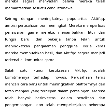
mereka segera menyadari bahwa mereka telah
memanfaatkan sesuatu yang istimewa.
Seiring dengan meningkatnya popularitas Aktifqq,
ambisi perusahaan pun meningkat. Mereka memperluas
penawaran game mereka, menambahkan fitur dan
fungsi baru, dan bekerja tanpa lelah untuk
meningkatkan pengalaman pengguna. Kerja keras
mereka membuahkan hasil, dan Aktifqq segera menjadi
terkenal di komunitas game.
Salah satu kunci kesuksesan Aktifqq adalah
komitmennya terhadap inovasi. Perusahaan terus
mencari cara baru untuk meningkatkan platformnya dan
tetap menjadi yang terdepan dalam persaingan. Mereka
telah banyak berinvestasi dalam penelitian dan
pengembangan, dan telah mempekerjakan beberapa