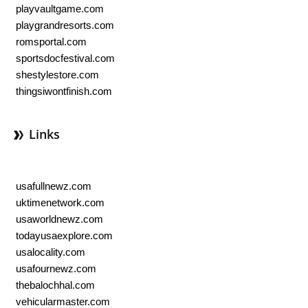
playvaultgame.com
playgrandresorts.com
romsportal.com
sportsdocfestival.com
shestylestore.com
thingsiwontfinish.com
Links
usafullnewz.com
uktimenetwork.com
usaworldnewz.com
todayusaexplore.com
usalocality.com
usafournewz.com
thebalochhal.com
vehicularmaster.com