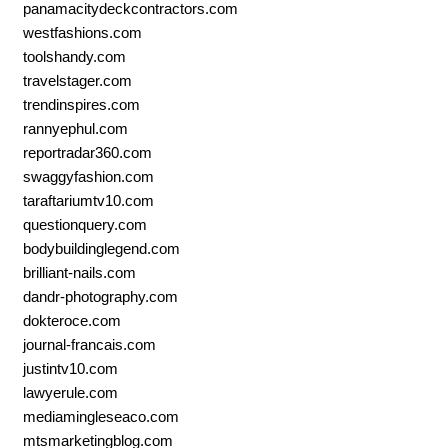
panamacitydeckcontractors.com
westfashions.com
toolshandy.com
travelstager.com
trendinspires.com
rannyephul.com
reportradar360.com
swaggyfashion.com
taraftariumtv10.com
questionquery.com
bodybuildinglegend.com
brilliant-nails.com
dandr-photography.com
dokteroce.com
journal-francais.com
justintv10.com
lawyerule.com
mediamingleseaco.com
mtsmarketingblog.com