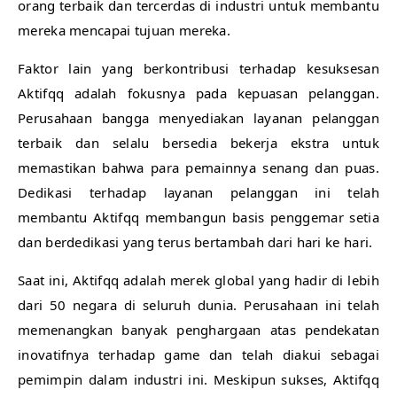
orang terbaik dan tercerdas di industri untuk membantu
mereka mencapai tujuan mereka.
Faktor lain yang berkontribusi terhadap kesuksesan
Aktifqq adalah fokusnya pada kepuasan pelanggan.
Perusahaan bangga menyediakan layanan pelanggan
terbaik dan selalu bersedia bekerja ekstra untuk
memastikan bahwa para pemainnya senang dan puas.
Dedikasi terhadap layanan pelanggan ini telah
membantu Aktifqq membangun basis penggemar setia
dan berdedikasi yang terus bertambah dari hari ke hari.
Saat ini, Aktifqq adalah merek global yang hadir di lebih
dari 50 negara di seluruh dunia. Perusahaan ini telah
memenangkan banyak penghargaan atas pendekatan
inovatifnya terhadap game dan telah diakui sebagai
pemimpin dalam industri ini. Meskipun sukses, Aktifqq