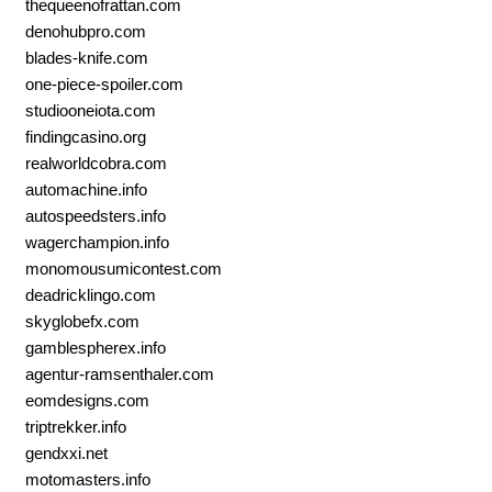
thequeenofrattan.com
denohubpro.com
blades-knife.com
one-piece-spoiler.com
studiooneiota.com
findingcasino.org
realworldcobra.com
automachine.info
autospeedsters.info
wagerchampion.info
monomousumicontest.com
deadricklingo.com
skyglobefx.com
gamblespherex.info
agentur-ramsenthaler.com
eomdesigns.com
triptrekker.info
gendxxi.net
motomasters.info