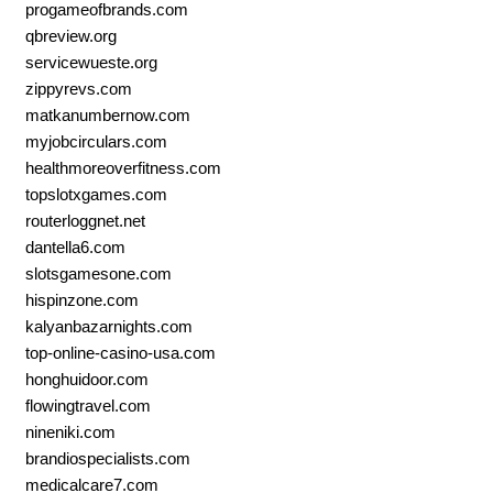
progameofbrands.com
qbreview.org
servicewueste.org
zippyrevs.com
matkanumbernow.com
myjobcirculars.com
healthmoreoverfitness.com
topslotxgames.com
routerloggnet.net
dantella6.com
slotsgamesone.com
hispinzone.com
kalyanbazarnights.com
top-online-casino-usa.com
honghuidoor.com
flowingtravel.com
nineniki.com
brandiospecialists.com
medicalcare7.com