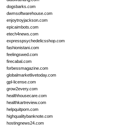
dogsbarks.com
dwmsoftwarehouse.com
enjoytroyjackson.com
epicaimbots.com
etech4news.com
expresspsychedelicsshop.com
fashionistani.com
feelingswed.com
firecabal.com
forbessmagazine.com
globalmarketlivetoday.com
gpl-license.com
grow2every.com
healthhousecare.com
healthkartreview.com
helpquitporn.com
highqualitybanknote.com
hostingnews24.com