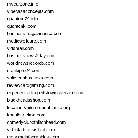
mycarzone.info
vibecasaconcepts.com
quantum24.info
quantenki.com
businessmagazineusa.com
medicwellcare.com
vidsmall.com
businessnews2day.com
worldnewsrecords.com
sterilepro24.com
solidtechbusiness.com
reviewcardgaming.com
experiencedexpertstowingservice.com
blackheadsshop.com
location-voiture-casablanca.org
kpaulbartelme.com
comedyclubofhiltonhead.com
virtualartsassistant.com
theprimeinfographics.com