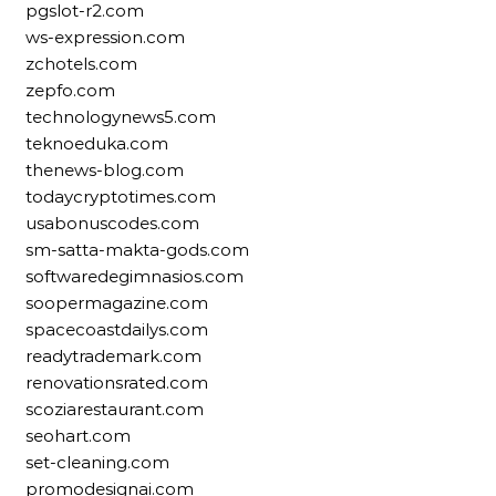
pgslot-r2.com
ws-expression.com
zchotels.com
zepfo.com
technologynews5.com
teknoeduka.com
thenews-blog.com
todaycryptotimes.com
usabonuscodes.com
sm-satta-makta-gods.com
softwaredegimnasios.com
soopermagazine.com
spacecoastdailys.com
readytrademark.com
renovationsrated.com
scoziarestaurant.com
seohart.com
set-cleaning.com
promodesignai.com