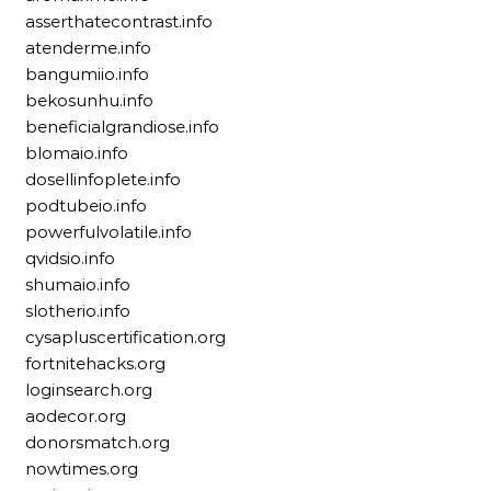
asserthatecontrast.info
atenderme.info
bangumiio.info
bekosunhu.info
beneficialgrandiose.info
blomaio.info
dosellinfoplete.info
podtubeio.info
powerfulvolatile.info
qvidsio.info
shumaio.info
slotherio.info
cysapluscertification.org
fortnitehacks.org
loginsearch.org
aodecor.org
donorsmatch.org
nowtimes.org