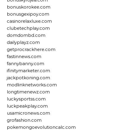
bonuskorokee.com
bonusgexipoy.com
casinorelaxluxe.com
clubetechplay.com
domdombd.com
dailyplayz.com
getprocrackhere.com
fastinnews.com
fannybanny.com
ifinitymarketer.com
jackpotkoning.com
modlinknetworks.com
longtimenewz.com
luckysportss.com
luckpeakplay.com
usamicronews.com
grofashion.com
pokemongoevolutioncalc.com