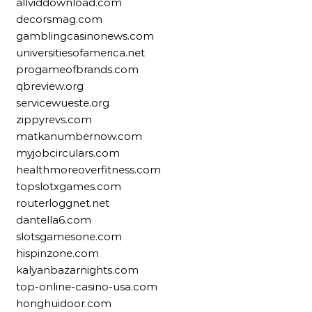
allviddownload.com
decorsmag.com
gamblingcasinonews.com
universitiesofamerica.net
progameofbrands.com
qbreview.org
servicewueste.org
zippyrevs.com
matkanumbernow.com
myjobcirculars.com
healthmoreoverfitness.com
topslotxgames.com
routerloggnet.net
dantella6.com
slotsgamesone.com
hispinzone.com
kalyanbazarnights.com
top-online-casino-usa.com
honghuidoor.com