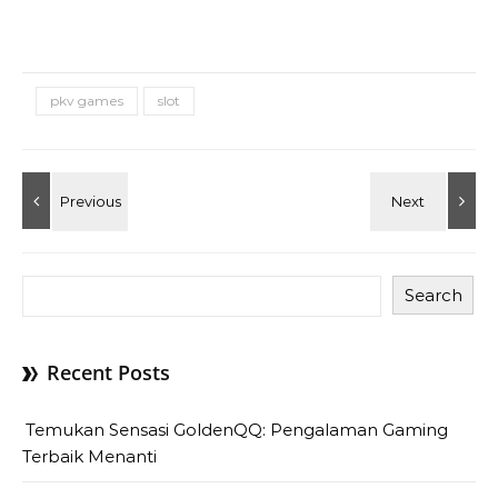
pkv games
slot
Search
Recent Posts
Temukan Sensasi GoldenQQ: Pengalaman Gaming
Terbaik Menanti