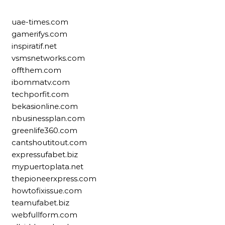
uae-times.com
gamerifys.com
inspiratif.net
vsmsnetworks.com
offthem.com
ibommatv.com
techporfit.com
bekasionline.com
nbusinessplan.com
greenlife360.com
cantshoutitout.com
expressufabet.biz
mypuertoplata.net
thepioneerxpress.com
howtofixissue.com
teamufabet.biz
webfullform.com