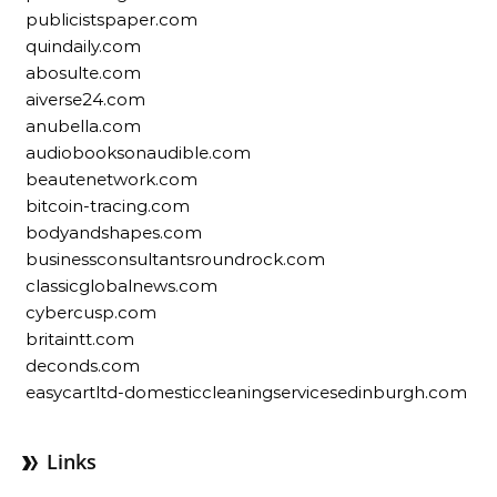
publicistspaper.com
quindaily.com
abosulte.com
aiverse24.com
anubella.com
audiobooksonaudible.com
beautenetwork.com
bitcoin-tracing.com
bodyandshapes.com
businessconsultantsroundrock.com
classicglobalnews.com
cybercusp.com
britaintt.com
deconds.com
easycartltd-domesticcleaningservicesedinburgh.com
Links