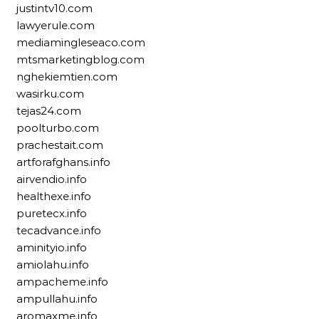
justintv10.com
lawyerule.com
mediamingleseaco.com
mtsmarketingblog.com
nghekiemtien.com
wasirku.com
tejas24.com
poolturbo.com
prachestait.com
artforafghans.info
airvendio.info
healthexe.info
puretecx.info
tecadvance.info
aminityio.info
amiolahu.info
ampacheme.info
ampullahu.info
aromaxme.info