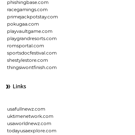
phishingbase.com
racegamings.com
primejackpotstay.com
pokugaa.com
playvaultgame.com
playgrandresorts.com
romsportal.com
sportsdocfestival.com
shestylestore.com
thingsiwontfinish.com
Links
usafullnewz.com
uktimenetwork.com
usaworldnewz.com
todayusaexplore.com