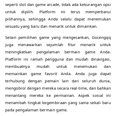
seperti slot dan game arcade, tidak ada kekurangan opsi
untuk dipilih. Platform ini terus memperbarui
pilihannya, sehingga Anda selalu dapat menemukan
sesuatu yang baru dan menarik untuk dimainkan.
Selain pemilihan game yang mengesankan, Gocengqq
juga menawarkan sejumlah fitur menarik untuk
meningkatkan pengalaman bermain game Anda.
Platform ini ramah pengguna dan mudah dinavigasi,
membuatnya mudah untuk menemukan dan
memainkan game favorit Anda. Anda juga dapat
terhubung dengan pemain lain dari seluruh dunia,
mengobrol dengan mereka secara real-time, dan bahkan
menantang mereka ke permainan. Aspek sosial ini
menambah tingkat kegembiraan yang sama sekali baru
pada pengalaman bermain game.