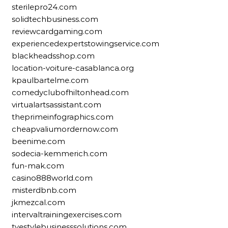
sterilepro24.com
solidtechbusiness.com
reviewcardgaming.com
experiencedexpertstowingservice.com
blackheadsshop.com
location-voiture-casablanca.org
kpaulbartelme.com
comedyclubofhiltonhead.com
virtualartsassistant.com
theprimeinfographics.com
cheapvaliumordernow.com
beenime.com
sodecia-kemmerich.com
fun-mak.com
casino888world.com
misterdbnb.com
jkmezcal.com
intervaltrainingexercises.com
tyestylebusinesssolutions.com