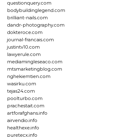
questionquery.com
bodybuildinglegend.com
brilliant-nails.com
dandr-photography.com
dokteroce.com
journal-francais.com
justintv10.com
lawyerule.com
mediamingleseaco.com
mtsmarketingblog.com
nghekiemtien.com
wasirku.com
tejas24.com
poolturbo.com
prachestait.com
artforafghans.info
airvendio.info
healthexe.info
puretecx.info