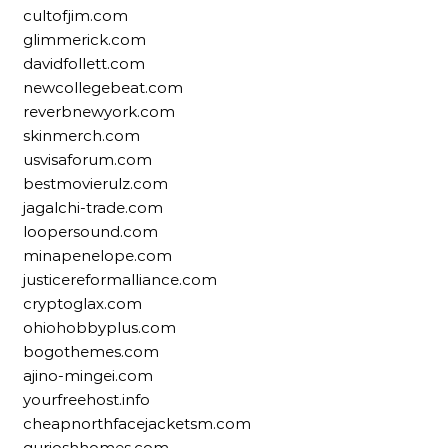
cultofjim.com
glimmerick.com
davidfollett.com
newcollegebeat.com
reverbnewyork.com
skinmerch.com
usvisaforum.com
bestmovierulz.com
jagalchi-trade.com
loopersound.com
minapenelope.com
justicereformalliance.com
cryptoglax.com
ohiohobbyplus.com
bogothemes.com
ajino-mingei.com
yourfreehost.info
cheapnorthfacejacketsm.com
gurjoshhomes.com