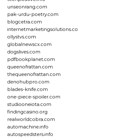
unseonrang.com
pak-urdu-poetry.com
blogcetra.com
internetmarketingsolutions.co
ollystvs.com
globalnewscx.com
dogslives.com
pdfbookplanet.com
queenofrattan.com
thequeenofrattan.com
denohubpro.com
blades-knife.com
one-piece-spoiler.com
studiooneiota.com
findingcasino.org
realworldcobra.com
automachine.info
autospeedsters.info