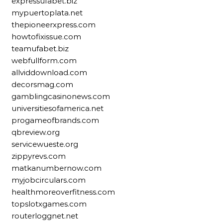
expressufabet.biz
mypuertoplata.net
thepioneerxpress.com
howtofixissue.com
teamufabet.biz
webfullform.com
allviddownload.com
decorsmag.com
gamblingcasinonews.com
universitiesofamerica.net
progameofbrands.com
qbreview.org
servicewueste.org
zippyrevs.com
matkanumbernow.com
myjobcirculars.com
healthmoreoverfitness.com
topslotxgames.com
routerloggnet.net