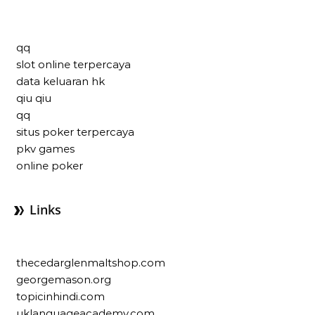
qq
slot online terpercaya
data keluaran hk
qiu qiu
qq
situs poker terpercaya
pkv games
online poker
Links
thecedarglenmaltshop.com
georgemason.org
topicinhindi.com
uklanguageacademy.com