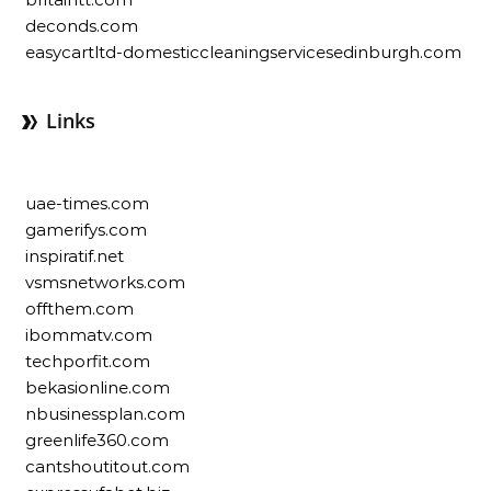
deconds.com
easycartltd-domesticcleaningservicesedinburgh.com
Links
uae-times.com
gamerifys.com
inspiratif.net
vsmsnetworks.com
offthem.com
ibommatv.com
techporfit.com
bekasionline.com
nbusinessplan.com
greenlife360.com
cantshoutitout.com