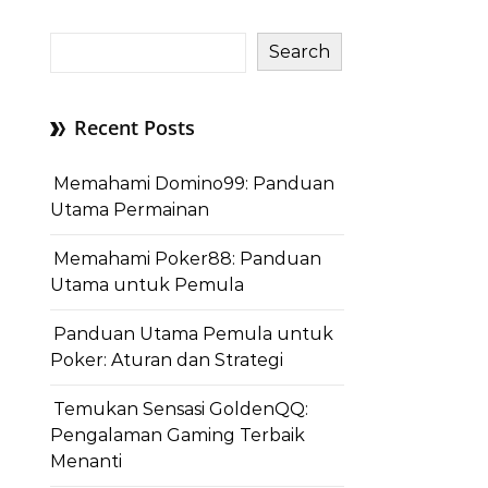
Search
Recent Posts
Memahami Domino99: Panduan
Utama Permainan
Memahami Poker88: Panduan
Utama untuk Pemula
Panduan Utama Pemula untuk
Poker: Aturan dan Strategi
Temukan Sensasi GoldenQQ:
Pengalaman Gaming Terbaik
Menanti