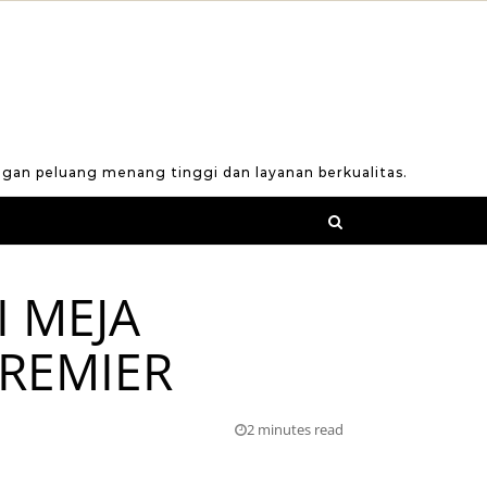
ngan peluang menang tinggi dan layanan berkualitas.
 MEJA
PREMIER
2 minutes read