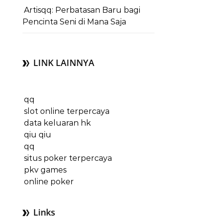
Artisqq: Perbatasan Baru bagi
Pencinta Seni di Mana Saja
LINK LAINNYA
qq
slot online terpercaya
data keluaran hk
qiu qiu
qq
situs poker terpercaya
pkv games
online poker
Links