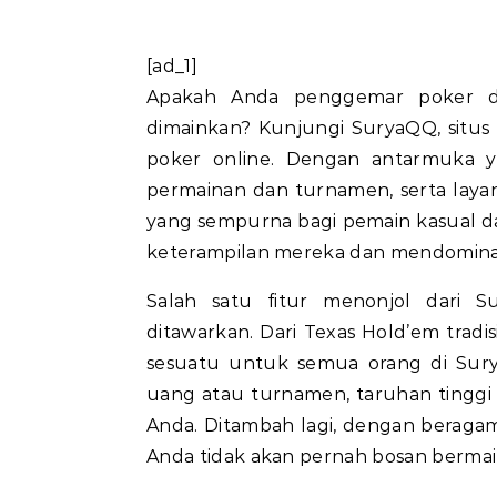
[ad_1]
Apakah Anda penggemar poker d
dimainkan? Kunjungi SuryaQQ, sit
poker online. Dengan antarmuka 
permainan dan turnamen, serta laya
yang sempurna bagi pemain kasual 
keterampilan mereka dan mendominas
Salah satu fitur menonjol dari 
ditawarkan. Dari Texas Hold’em tradi
sesuatu untuk semua orang di Sur
uang atau turnamen, taruhan tingg
Anda. Ditambah lagi, dengan beraga
Anda tidak akan pernah bosan bermain d