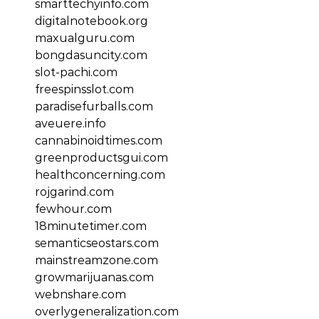
smarttechyinfo.com
digitalnotebook.org
maxualguru.com
bongdasuncity.com
slot-pachi.com
freespinsslot.com
paradisefurballs.com
aveuere.info
cannabinoidtimes.com
greenproductsgui.com
healthconcerning.com
rojgarind.com
fewhour.com
18minutetimer.com
semanticseostars.com
mainstreamzone.com
growmarijuanas.com
webnshare.com
overlygeneralization.com