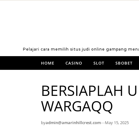
Skip to content
Pelajari cara memilih situs judi online gampang me
HOME
CASINO
SLOT
SBOBET
BERSIAPLAH 
WARGAQQ
by
admin@amarinhillcrest.com
—
May 15, 2025