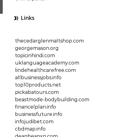
Links
thecedarglenmaltshop.com
georgemason.org
topicinhindi.com
uklanguageacademy.com
lindehealthcarefree.com
allbusinessjobs.info
top10products.net
pickabatours.com
beastmode-bodybuilding.com
financelplan.info
businessfuture.info
infojudibet.com
cbdmap.info
deanbeanxn.com