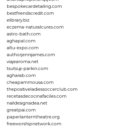
bespokecardetailing.com
bestfriendscredit.com
elibrary.biz
eczema-naturalcures.com
astro-bath.com
aghapal.com
altu-expo.com
authorjennijames.com
viajearoma.net
tsutsuji-parkin.com
agharab.com
cheapammousa.com
thepositiveladiessoccerclub.com
recetasdecocinafaciles.com
naildesignsidea.net
greatpai.com
paperlanterntheatre.org
freeworshipnetwork.com