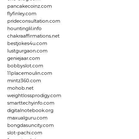
pancakecoinz.com
flyfinley.com
prideconsultation.com
hountinglil.info
chakraaffirmations.net
bestjokes4u.com
lustgurgaon.com
geniejaar.com
bobbyslot.com
11placemoulin.com
mintz360.com
mohob.net
weightlossprodigy.com
smarttechyinfo.com
digitalnotebook.org
maxualguru.com
bongdasuncity.com
slot-pachi.com