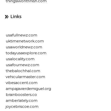
thingsiwontfinish.com
Links
usafullnewz.com
uktimenetwork.com
usaworldnewz.com
todayusaexplore.com
usalocality.com
usafournewz.com
thebalochhal.com
vehicularmaster.com
vibesaccent.com
ampajavierdemiguel.org
brainboosters.co
amberlately.com
joycebriscoe.com