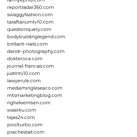
reportradar360.com
swaggyfashion.com
taraftariumtv10.com
questionquery.com
bodybuildinglegend.com
brilliant-nails.com
dandr-photography.com
dokteroce.com
journal-francais.com
justintv10.com
lawyerule.com
mediamingleseaco.com
mtsmarketingblog.com
nghekiemtien.com
wasirku.com
tejas24.com
poolturbo.com
prachestait.com