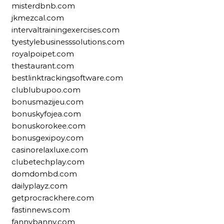
misterdbnb.com
jkmezcal.com
intervaltrainingexercises.com
tyestylebusinesssolutions.com
royalpoipet.com
thestaurant.com
bestlinktrackingsoftware.com
clublubupoo.com
bonusmazijeu.com
bonuskyfojea.com
bonuskorokee.com
bonusgexipoy.com
casinorelaxluxe.com
clubetechplay.com
domdombd.com
dailyplayz.com
getprocrackhere.com
fastinnews.com
fannybanny.com