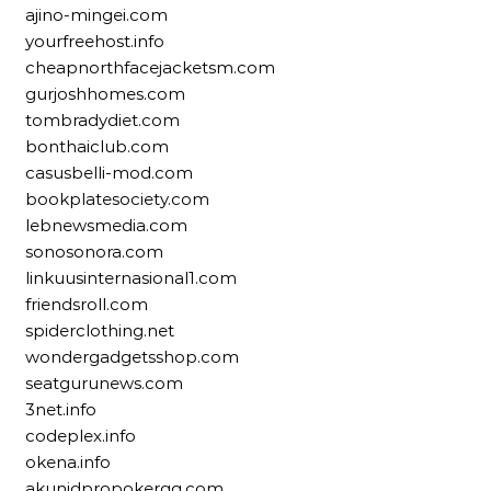
ajino-mingei.com
yourfreehost.info
cheapnorthfacejacketsm.com
gurjoshhomes.com
tombradydiet.com
bonthaiclub.com
casusbelli-mod.com
bookplatesociety.com
lebnewsmedia.com
sonosonora.com
linkuusinternasional1.com
friendsroll.com
spiderclothing.net
wondergadgetsshop.com
seatgurunews.com
3net.info
codeplex.info
okena.info
akunidpropokerqq.com