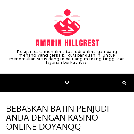
Skip to content
Pelajari cara memilih situs judi online gampang
menang yang terbaik. Ikuti panduan ini untuk
menemukan situs dengan peluang menang tinggi dan
layanan berkualitas.
BEBASKAN BATIN PENJUDI
ANDA DENGAN KASINO
ONLINE DOYANQQ