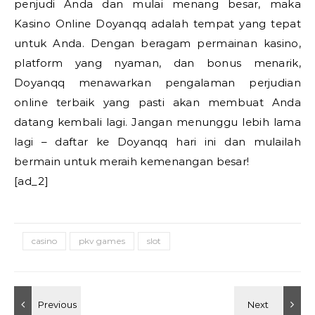
penjudi Anda dan mulai menang besar, maka
Kasino Online Doyanqq adalah tempat yang tepat
untuk Anda. Dengan beragam permainan kasino,
platform yang nyaman, dan bonus menarik,
Doyanqq menawarkan pengalaman perjudian
online terbaik yang pasti akan membuat Anda
datang kembali lagi. Jangan menunggu lebih lama
lagi – daftar ke Doyanqq hari ini dan mulailah
bermain untuk meraih kemenangan besar!
[ad_2]
casino
pkv games
slot