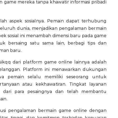
 game mereka tanpa khawatir informasi pribadi
alah aspek sosialnya. Pemain dapat terhubung
seluruh dunia, menjadikan pengalaman bermain
spek sosial ini menambah dimensi baru pada game
k bersaing satu sama lain, berbagi tips dan
eman baru.
kqq dari platform game online lainnya adalah
langgan. Platform ini menawarkan dukungan
a pemain selalu memiliki seseorang untuk
rtanyaan atau kekhawatiran. Tingkat layanan
 dari para pesaingnya dan telah membantu
in.
olusi pengalaman bermain game online dengan
ualitas tinggi, dan komitmen terhadap kepuasan