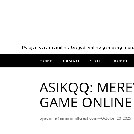
Skip to content
Pelajari cara memilih situs judi online gampang me
HOME
CASINO
SLOT
SBOBET
ASIKQQ: MER
GAME ONLINE
by
admin@amarinhillcrest.com
—
October 20, 2025