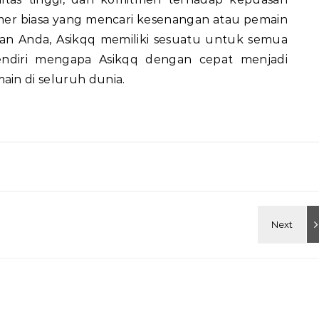
er biasa yang mencari kesenangan atau pemain
lan Anda, Asikqq memiliki sesuatu untuk semua
 sendiri mengapa Asikqq dengan cepat menjadi
ain di seluruh dunia.