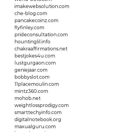
imakewebsolution.com
che-blog.com
pancakecoinz.com
flyfinley.com
prideconsultation.com
hountinglil.info
chakraaffirmations.net
bestjokes4u.com
lustgurgaon.com
geniejaar.com
bobbyslot.com
11placemoulin.com
mintz360.com
mohob.net
weightlossprodigy.com
smarttechyinfo.com
digitalnotebook.org
maxualguru.com