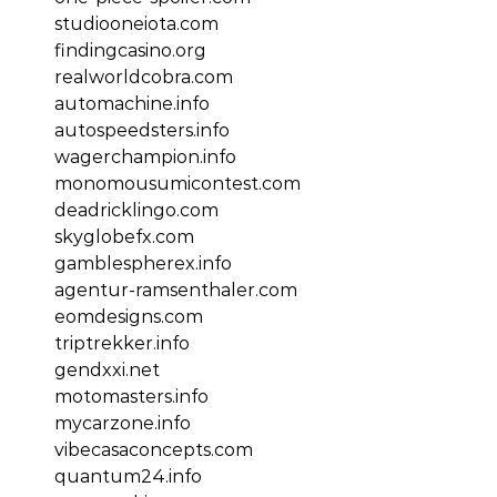
studiooneiota.com
findingcasino.org
realworldcobra.com
automachine.info
autospeedsters.info
wagerchampion.info
monomousumicontest.com
deadricklingo.com
skyglobefx.com
gamblespherex.info
agentur-ramsenthaler.com
eomdesigns.com
triptrekker.info
gendxxi.net
motomasters.info
mycarzone.info
vibecasaconcepts.com
quantum24.info