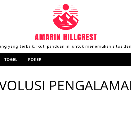
nang yang terbaik. Ikuti panduan ini untuk menemukan situs de
TOGEL
POKER
EVOLUSI PENGALAMA