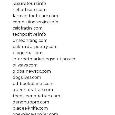
leisuretours.info
hellotbsbro.com
farmandpetscare.com
computingservice.info
caiofracini.com
techpositive.info
unseonrang.com
pak-urdu-poetry.com
blogcetra.com
internetmarketingsolutions.co
ollystvs.com
globalnewscx.com
dogslives.com
pdfbookplanet.com
queenofrattan.com
thequeenofrattan.com
denohubpro.com
blades-knife.com
one-piece-spoiler.com