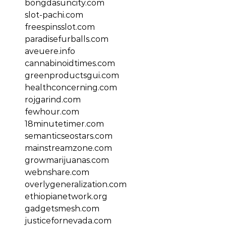
bongdasuncity.com
slot-pachi.com
freespinsslot.com
paradisefurballs.com
aveuere.info
cannabinoidtimes.com
greenproductsgui.com
healthconcerning.com
rojgarind.com
fewhour.com
18minutetimer.com
semanticseostars.com
mainstreamzone.com
growmarijuanas.com
webnshare.com
overlygeneralization.com
ethiopianetwork.org
gadgetsmesh.com
justicefornevada.com