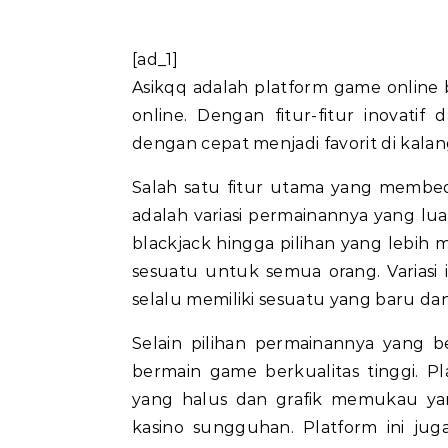
[ad_1]
Asikqq adalah platform game online
online. Dengan fitur-fitur inovat
dengan cepat menjadi favorit di kalan
Salah satu fitur utama yang membed
adalah variasi permainannya yang lua
blackjack hingga pilihan yang lebih m
sesuatu untuk semua orang. Variasi
selalu memiliki sesuatu yang baru da
Selain pilihan permainannya yang
bermain game berkualitas tinggi. P
yang halus dan grafik memukau ya
kasino sungguhan. Platform ini j