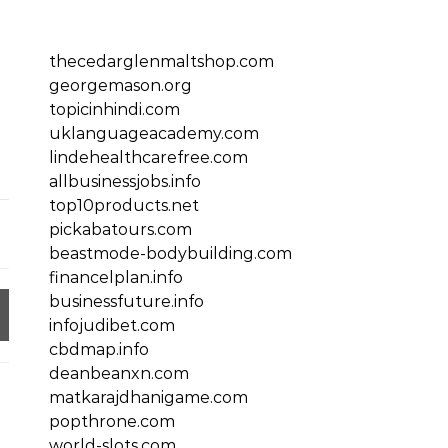
thecedarglenmaltshop.com
georgemason.org
topicinhindi.com
uklanguageacademy.com
lindehealthcarefree.com
allbusinessjobs.info
top10products.net
pickabatours.com
beastmode-bodybuilding.com
financelplan.info
businessfuture.info
infojudibet.com
cbdmap.info
deanbeanxn.com
matkarajdhanigame.com
popthrone.com
world-slots.com