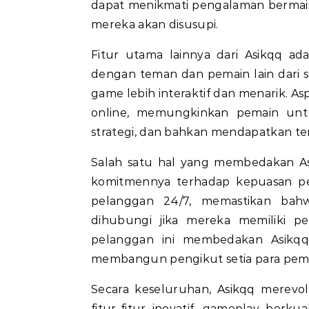
dapat menikmati pengalaman bermain
mereka akan disusupi.
Fitur utama lainnya dari Asikqq ad
dengan teman dan pemain lain dari 
game lebih interaktif dan menarik. A
online, memungkinkan pemain untu
strategi, dan bahkan mendapatkan t
Salah satu hal yang membedakan Asi
komitmennya terhadap kepuasan pe
pelanggan 24/7, memastikan bahw
dihubungi jika mereka memiliki pe
pelanggan ini membedakan Asikqq
membangun pengikut setia para pema
Secara keseluruhan, Asikqq merev
fitur-fitur inovatif, gameplay berk