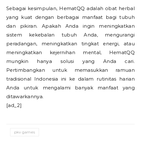
Sebagai kesimpulan, HematQQ adalah obat herbal
yang kuat dengan berbagai manfaat bagi tubuh
dan pikiran. Apakah Anda ingin meningkatkan
sistem kekebalan tubuh Anda, mengurangi
peradangan, meningkatkan tingkat energi, atau
meningkatkan kejernihan mental, HematQQ
mungkin hanya solusi yang Anda cari.
Pertimbangkan untuk memasukkan ramuan
tradisional Indonesia ini ke dalam rutinitas harian
Anda untuk mengalami banyak manfaat yang
ditawarkannya.
[ad_2]
pkv games