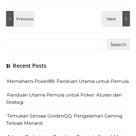
Search
Recent Posts
Memahami Poker88: Panduan Utama untuk Pemula
Panduan Utama Pemula untuk Poker: Aturan dan
Strategi
Temukan Sensasi GoldenQQ: Pengalaman Gaming
Terbaik Menanti