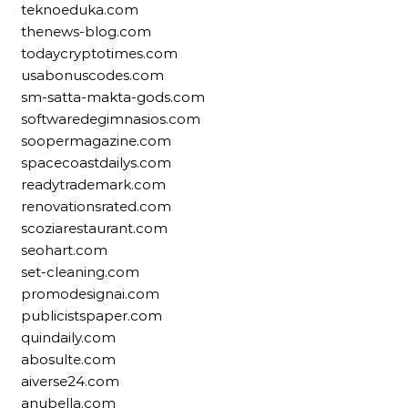
teknoeduka.com
thenews-blog.com
todaycryptotimes.com
usabonuscodes.com
sm-satta-makta-gods.com
softwaredegimnasios.com
soopermagazine.com
spacecoastdailys.com
readytrademark.com
renovationsrated.com
scoziarestaurant.com
seohart.com
set-cleaning.com
promodesignai.com
publicistspaper.com
quindaily.com
abosulte.com
aiverse24.com
anubella.com