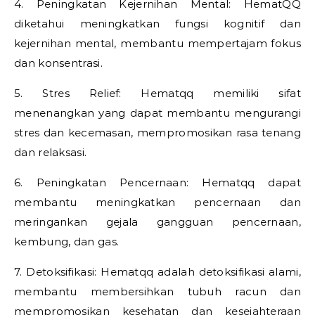
4. Peningkatan Kejernihan Mental: HematQQ
diketahui meningkatkan fungsi kognitif dan
kejernihan mental, membantu mempertajam fokus
dan konsentrasi.
5. Stres Relief: Hematqq memiliki sifat
menenangkan yang dapat membantu mengurangi
stres dan kecemasan, mempromosikan rasa tenang
dan relaksasi.
6. Peningkatan Pencernaan: Hematqq dapat
membantu meningkatkan pencernaan dan
meringankan gejala gangguan pencernaan,
kembung, dan gas.
7. Detoksifikasi: Hematqq adalah detoksifikasi alami,
membantu membersihkan tubuh racun dan
mempromosikan kesehatan dan kesejahteraan